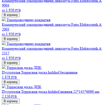
Коммерческий токопроводящий линолеум Fatra Elektrostatik A
9004
1 950
от
РУБ
В корзину
Токопроводящие покрытия
Коммерческий токопроводящий линолеум Fatra Elektrostatik A
2003
1 950
от
РУБ
В корзину
Токопроводящие покрытия
Коммерческий токопроводящий линолеум Fatra Elektrostatik A
2317
1 950
от
РУБ
В корзину
Террасная доска ДПК
Пустотелая
Террасная доска holzhof бесшовная
1 878
РУБ
В корзину
Террасная доска ДПК
Пустотелая
Террасная доска holzhof шовная 22*145*6000 мм
2 150
РУБ
В корзину