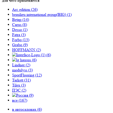
для чего применяется
Arc edition (
26
)
beaulieu international group(BIG) (
1
)
Betap (
14
)
Carus (
8
)
Desso (
1
)
Fatra (
3
)
Forbo (
13
)
Grabo (
9
)
HOFFMANN (
2
)
(
6
)
(
6
)
Lindner (
2
)
modulyss (
3
)
SportFlooring (
12
)
Tarkett (
31
)
Tilex (
3
)
ПЭС (
2
)
(
9
)
все (
167
)
в автосалонах (
6
)