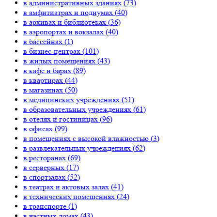
в административных зданиях (
73
)
в амфитиатрах и подиумах (
40
)
в архивах и библиотеках (
36
)
в аэропортах и вокзалах (
40
)
в бассейнах (
1
)
в бизнес-центрах (
101
)
в жилых помещениях (
43
)
в кафе и барах (
89
)
в квартирах (
44
)
в магазинах (
50
)
в медицинских учреждениях (
51
)
в образовательных учреждениях (
61
)
в отелях и гостиницах (
96
)
в офисах (
99
)
в помещениях с высокой влажностью (
3
)
в развлекательных учреждениях (
62
)
в ресторанах (
69
)
в серверных (
17
)
в спортзалах (
52
)
в театрах и актовых залах (
41
)
в технических помещениях (
24
)
в транспорте (
1
)
в частных домах (
43
)