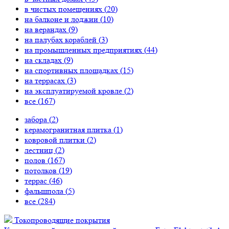
в чистых помещениях (
20
)
на балконе и лоджии (
10
)
на верандах (
9
)
на палубах кораблей (
3
)
на промышленных предприятиях (
44
)
на складах (
9
)
на спортивных площадках (
15
)
на террасах (
3
)
на эксплуатируемой кровле (
2
)
все (
167
)
забора (
2
)
керамогранитная плитка (
1
)
ковровой плитки (
2
)
лестниц (
2
)
полов (
167
)
потолков (
19
)
террас (
46
)
фальшпола (
5
)
все (
284
)
Токопроводящие покрытия