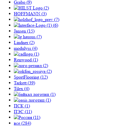
Grabo (
9
)
(
2
)
HOFFMANN (
3
)
(
7
)
(
6
)
Jansen (
15
)
(
7
)
Lindner (
2
)
modulyss (
4
)
(
1
)
Renwood (
1
)
(
2
)
(
2
)
SportFlooring (
12
)
Tarkett (
39
)
Tilex (
4
)
(
1
)
(
1
)
ПСК (
1
)
ПЭС (
11
)
(
11
)
все (
284
)