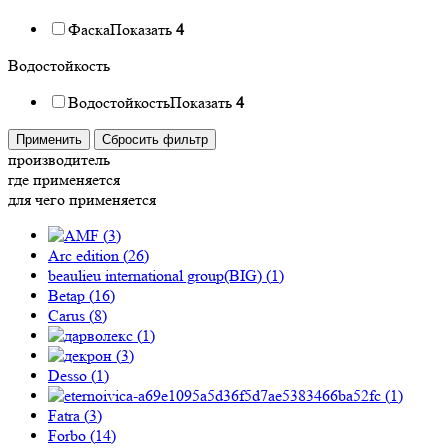
Фаска
Показать
4
Водостойкость
Водостойкость
Показать
4
Применить
Сбросить фильтр
производитель
где применяется
для чего применяется
(
3
)
Arc edition (
26
)
beaulieu international group(BIG) (
1
)
Betap (
16
)
Carus (
8
)
(
1
)
(
3
)
Desso (
1
)
(
1
)
Fatra (
3
)
Forbo (
14
)