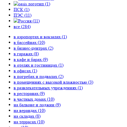
(
1
)
ПСК (
1
)
ПЭС (
11
)
(
11
)
все (
284
)
в аэропортах и вокзалах (
1
)
в бассейнах (
10
)
в бизнес-центрах (
2
)
в гаражах (
8
)
в кафе и барах (
9
)
в отелях и гостиницах (
1
)
в офисах (
1
)
в погребах и подвалах (
2
)
в помещениях с высокой влажностью (
3
)
в развлекательных учреждениях (
1
)
в ресторанах (
9
)
в частных домах (
10
)
на балконе и лоджии (
9
)
на верандах (
10
)
на складах (
8
)
на террасах (
10
)