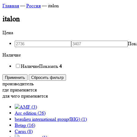
Главная
—
Россия
—
italon
italon
Цена
Пок
Наличие
Наличие
Показать
4
Применить
Сбросить фильтр
производитель
где применяется
для чего применяется
(
3
)
Arc edition (
26
)
beaulieu international group(BIG) (
1
)
Betap (
16
)
Carus (
8
)