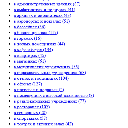
в административных зданиях (
87
)
в амфитиатрах и подиумах (
41
)
в архивах и библиотеках (
43
)
в аэропортах и вокзалах (
51
)
в бассейнах (
36
)
в бизнес-центрах (
117
)
в гаражах (
16
)
в жилых помещениях (
44
)
в кафе и барах (
134
)
в квартирах (
45
)
в магазинах (
61
)
в медицинских учреждениях (
56
)
в образовательных учреждениях (
68
)
в отелях и гостиницах (
104
)
в офисах (
127
)
в погребах и подвалах (
2
)
в помещениях с высокой влажностью (
8
)
в развлекательных учреждениях (
77
)
в ресторанах (
107
)
в серверных (
28
)
в спортзалах (
57
)
в театрах и актовых залах (
42
)