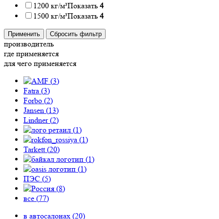
1200 кг/м³
Показать
4
1500 кг/м³
Показать
4
Применить
Сбросить фильтр
производитель
где применяется
для чего применяется
(
3
)
Fatra (
3
)
Forbo (
2
)
Jansen (
13
)
Lindner (
2
)
(
1
)
(
1
)
Tarkett (
20
)
(
1
)
(
1
)
ПЭС (
5
)
(
8
)
все (
77
)
в автосалонах (
20
)