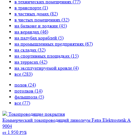
в технических помещениях (
77
)
в транспорте (
1
)
в частных домах (
82
)
в чистых помещениях (
32
)
на балконе и лоджии (
45
)
на верандах (
46
)
на палубах кораблей (
5
)
на промышленных предприятиях (
67
)
на складах (
32
)
на спортивных площадках (
15
)
на террасах (
42
)
на эксплуатируемой кровле (
4
)
все (
283
)
полов (
24
)
потолков (
14
)
фальшпола (
5
)
все (
77
)
Токопроводящие покрытия
Коммерческий токопроводящий линолеум Fatra Elektrostatik A
9004
1 950
от
РУБ