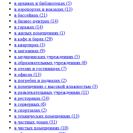
в архивах и библиотеках (
5
)
в аэропортах и вокзалах (
13
)
в бассейнах (
21
)
в бизнес-центрах (
14
)
в гаражах (
14
)
в жилых помещениях (
1
)
в кафе и барах (
29
)
в квартирах (
3
)
в магазинах (
9
)
в медицинских учреждениях (
5
)
в образовательных учреждениях (
6
)
в отелях и гостиницах (
7
)
в офисах (
13
)
в погребах и подвалах (
2
)
в помещениях с высокой влажностью (
3
)
в развлекательных учреждениях (
11
)
в ресторанах (
24
)
в серверных (
6
)
в спортзалах (
2
)
в технических помещениях (
13
)
в частных домах (
31
)
в чистых помещениях (
10
)