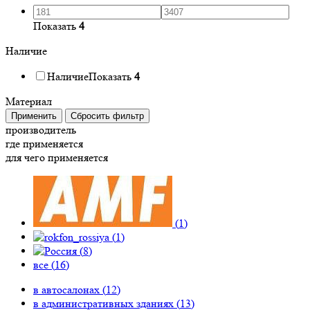
Показать
4
Наличие
Наличие
Показать
4
Материал
Применить
Сбросить фильтр
производитель
где применяется
для чего применяется
(
1
)
(
1
)
(
8
)
все (
16
)
в автосалонах (
12
)
в административных зданиях (
13
)