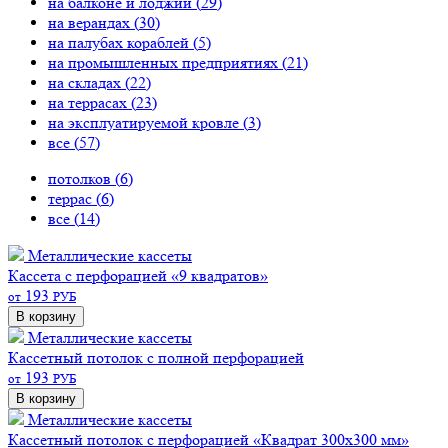
на балконе и лоджии (
29
)
на верандах (
30
)
на палубах кораблей (
5
)
на промышленных предприятиях (
21
)
на складах (
22
)
на террасах (
23
)
на эксплуатируемой кровле (
3
)
все (
57
)
потолков (
6
)
террас (
6
)
все (
14
)
Металлические кассеты
Кассета с перфорацией «9 квадратов»
193
от
РУБ
В корзину
Металлические кассеты
Кассетный потолок с полной перфорацией
193
от
РУБ
В корзину
Металлические кассеты
Кассетный потолок с перфорацией «Квадрат 300х300 мм»