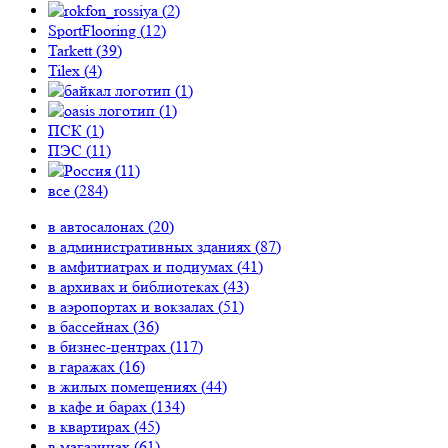
(
2
)
SportFlooring (
12
)
Tarkett (
39
)
Tilex (
4
)
(
1
)
(
1
)
ПСК (
1
)
ПЭС (
11
)
(
11
)
все (
284
)
в автосалонах (
20
)
в административных зданиях (
87
)
в амфитиатрах и подиумах (
41
)
в архивах и библиотеках (
43
)
в аэропортах и вокзалах (
51
)
в бассейнах (
36
)
в бизнес-центрах (
117
)
в гаражах (
16
)
в жилых помещениях (
44
)
в кафе и барах (
134
)
в квартирах (
45
)
в магазинах (
61
)