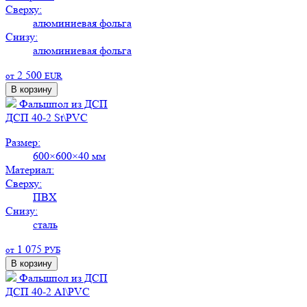
Сверху:
алюминиевая фольга
Снизу:
алюминиевая фольга
2 500
от
EUR
В корзину
Фальшпол из ДСП
ДСП 40-2 St\PVC
Размер:
600×600×40 мм
Материал:
Сверху:
ПВХ
Снизу:
сталь
1 075
от
РУБ
В корзину
Фальшпол из ДСП
ДСП 40-2 Al\PVC