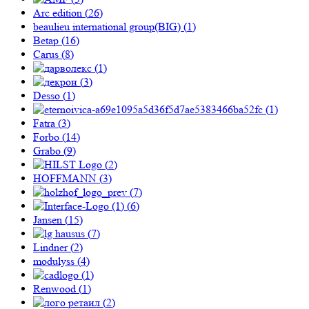
Arc edition (
26
)
beaulieu international group(BIG) (
1
)
Betap (
16
)
Carus (
8
)
(
1
)
(
3
)
Desso (
1
)
(
1
)
Fatra (
3
)
Forbo (
14
)
Grabo (
9
)
(
2
)
HOFFMANN (
3
)
(
7
)
(
6
)
Jansen (
15
)
(
7
)
Lindner (
2
)
modulyss (
4
)
(
1
)
Renwood (
1
)
(
2
)