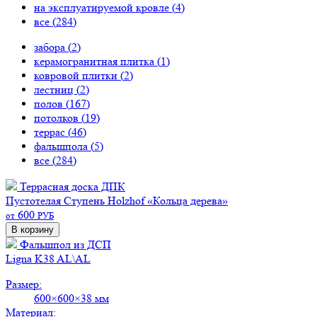
на эксплуатируемой кровле (
4
)
все (
284
)
забора (
2
)
керамогранитная плитка (
1
)
ковровой плитки (
2
)
лестниц (
2
)
полов (
167
)
потолков (
19
)
террас (
46
)
фальшпола (
5
)
все (
284
)
Террасная доска ДПК
Пустотелая
Ступень Holzhof «Кольца дерева»
600
от
РУБ
В корзину
Фальшпол из ДСП
Ligna K38 AL\AL
Размер:
600×600×38 мм
Материал: