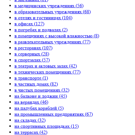
в медицинских учреждениях (
56
)
в образовательных учреждениях (
68
)
в отелях и гостиницах (
104
)
в офисах (
127
)
в погребах и подвалах (
2
)
в помещениях с высокой влажностью (
8
)
в развлекательных учреждениях (
77
)
в ресторанах (
107
)
в серверных (
28
)
в спортзалах (
57
)
в театрах и актовых залах (
42
)
в технических помещениях (
77
)
в транспорте (
1
)
в частных домах (
82
)
в чистых помещениях (
32
)
на балконе и лоджии (
45
)
на верандах (
46
)
на палубах кораблей (
5
)
на промышленных предприятиях (
67
)
на складах (
32
)
на спортивных площадках (
15
)
на террасах (
42
)