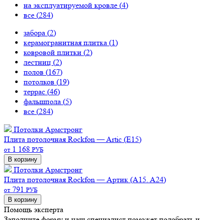
на эксплуатируемой кровле (
4
)
все (
284
)
забора (
2
)
керамогранитная плитка (
1
)
ковровой плитки (
2
)
лестниц (
2
)
полов (
167
)
потолков (
19
)
террас (
46
)
фальшпола (
5
)
все (
284
)
Потолки Армстронг
Плита потолочная Rockfon — Artic (E15)
1 168
от
РУБ
В корзину
Потолки Армстронг
Плита потолочная Rockfon — Артик (A15. A24)
791
от
РУБ
В корзину
Помощь эксперта
Заполните форму и наш специалист поможет подобрать
и