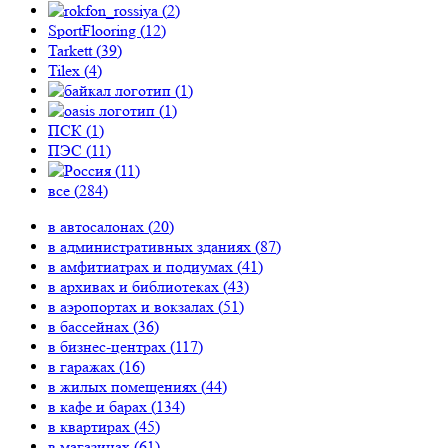
(
2
)
SportFlooring (
12
)
Tarkett (
39
)
Tilex (
4
)
(
1
)
(
1
)
ПСК (
1
)
ПЭС (
11
)
(
11
)
все (
284
)
в автосалонах (
20
)
в административных зданиях (
87
)
в амфитиатрах и подиумах (
41
)
в архивах и библиотеках (
43
)
в аэропортах и вокзалах (
51
)
в бассейнах (
36
)
в бизнес-центрах (
117
)
в гаражах (
16
)
в жилых помещениях (
44
)
в кафе и барах (
134
)
в квартирах (
45
)
в магазинах (
61
)