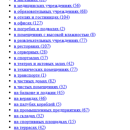
в медицинских учреждениях (
56
)
в образовательных учреждениях (
68
)
в отелях и гостиницах (
104
)
в офисах (
127
)
в погребах и подвалах (
2
)
в помещениях с высокой влажностью (
8
)
в развлекательных учреждениях (
77
)
в ресторанах (
107
)
в серверных (
28
)
в спортзалах (
57
)
в театрах и актовых залах (
42
)
в технических помещениях (
77
)
в транспорте (
1
)
в частных домах (
82
)
в чистых помещениях (
32
)
на балконе и лоджии (
45
)
на верандах (
46
)
на палубах кораблей (
5
)
на промышленных предприятиях (
67
)
на складах (
32
)
на спортивных площадках (
15
)
на террасах (
42
)