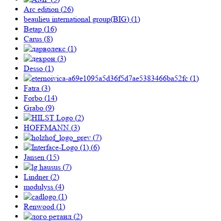
Arc edition (
26
)
beaulieu international group(BIG) (
1
)
Betap (
16
)
Carus (
8
)
(
1
)
(
3
)
Desso (
1
)
(
1
)
Fatra (
3
)
Forbo (
14
)
Grabo (
9
)
(
2
)
HOFFMANN (
3
)
(
7
)
(
6
)
Jansen (
15
)
(
7
)
Lindner (
2
)
modulyss (
4
)
(
1
)
Renwood (
1
)
(
2
)