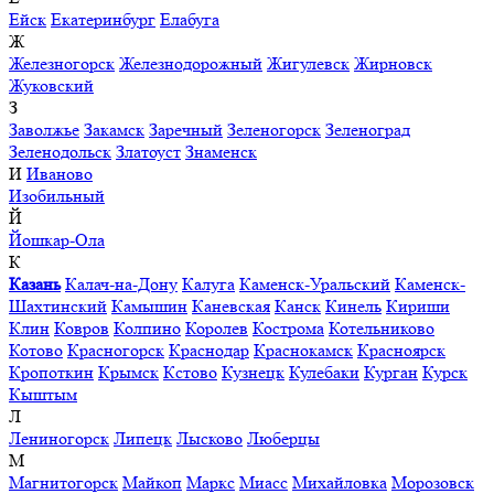
Ейск
Екатеринбург
Елабуга
Ж
Железногорск
Железнодорожный
Жигулевск
Жирновск
Жуковский
З
Заволжье
Закамск
Заречный
Зеленогорск
Зеленоград
Зеленодольск
Златоуст
Знаменск
И
Иваново
Изобильный
Й
Йошкар-Ола
К
Казань
Калач-на-Дону
Калуга
Каменск-Уральский
Каменск-
Шахтинский
Камышин
Каневская
Канск
Кинель
Кириши
Клин
Ковров
Колпино
Королев
Кострома
Котельниково
Котово
Красногорск
Краснодар
Краснокамск
Красноярск
Кропоткин
Крымск
Кстово
Кузнецк
Кулебаки
Курган
Курск
Кыштым
Л
Лениногорск
Липецк
Лысково
Люберцы
М
Магнитогорск
Майкоп
Маркс
Миасс
Михайловка
Морозовск