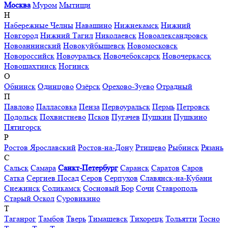
Москва
Муром
Мытищи
Н
Набережные Челны
Навашино
Нижнекамск
Нижний
Новгород
Нижний Тагил
Николаевск
Новоалександровск
Новоаннинский
Новокуйбышевск
Новомосковск
Новороссийск
Новоуральск
Новочебоксарск
Новочеркасск
Новошахтинск
Ногинск
О
Обнинск
Одинцово
Озёрск
Орехово-Зуево
Отрадный
П
Павлово
Палласовка
Пенза
Первоуральск
Пермь
Петровск
Подольск
Похвистнево
Псков
Пугачев
Пушкин
Пушкино
Пятигорск
Р
Ростов Ярославский
Ростов-на-Дону
Ртищево
Рыбинск
Рязань
С
Сальск
Самара
Санкт-Петербург
Саранск
Саратов
Саров
Сатка
Сергиев Посад
Серов
Серпухов
Славянск-на-Кубани
Снежинск
Соликамск
Сосновый Бор
Сочи
Ставрополь
Старый Оскол
Суровикино
Т
Таганрог
Тамбов
Тверь
Тимашевск
Тихорецк
Тольятти
Тосно