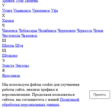
Троицк
Тула
Тюмень
У
Углич
Ульяновск
Урюпинск
Уфа
Х
Химки
Ч
Чапаевск
Чебоксары
Челябинск
Череповец
Черкесск
Чехов
Чистополь
Чкаловск
Ш
Шахты
Шуя
Щ
Щёлково
Э
Элиста
Энгельс
Я
Ярославль
Мы используем файлы cookie для улучшения
работы сайта, анализа трафика и
персонализации. Продолжая пользоваться
Принять
сайтом, вы соглашаетесь с нашей
Политикой
обработки персональных данных
.