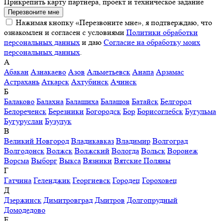
Прикрепить карту партнера, проект и техническое задание
Перезвоните мне
Нажимая кнопку «Перезвоните мне», я подтверждаю, что
ознакомлен и согласен с условиями
Политики обработки
персональных данных
и даю
Согласие на обработку моих
персональных данных
.
А
Абакан
Азнакаево
Азов
Альметьевск
Анапа
Арзамас
Астрахань
Аткарск
Ахтубинск
Ачинск
Б
Балаково
Балахна
Балашиха
Балашов
Батайск
Белгород
Белореченск
Березники
Богородск
Бор
Борисоглебск
Бугульма
Бугуруслан
Бузулук
В
Великий Новгород
Владикавказ
Владимир
Волгоград
Волгодонск
Волжск
Волжский
Вологда
Вольск
Воронеж
Ворсма
Выборг
Выкса
Вязники
Вятские Поляны
Г
Гатчина
Геленджик
Георгиевск
Городец
Гороховец
Д
Дзержинск
Димитровград
Дмитров
Долгопрудный
Домодедово
Е