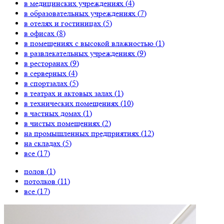
в медицинских учреждениях (
4
)
в образовательных учреждениях (
7
)
в отелях и гостиницах (
5
)
в офисах (
8
)
в помещениях с высокой влажностью (
1
)
в развлекательных учреждениях (
9
)
в ресторанах (
9
)
в серверных (
4
)
в спортзалах (
5
)
в театрах и актовых залах (
1
)
в технических помещениях (
10
)
в частных домах (
1
)
в чистых помещениях (
2
)
на промышленных предприятиях (
12
)
на складах (
5
)
все (
17
)
полов (
1
)
потолков (
11
)
все (
17
)