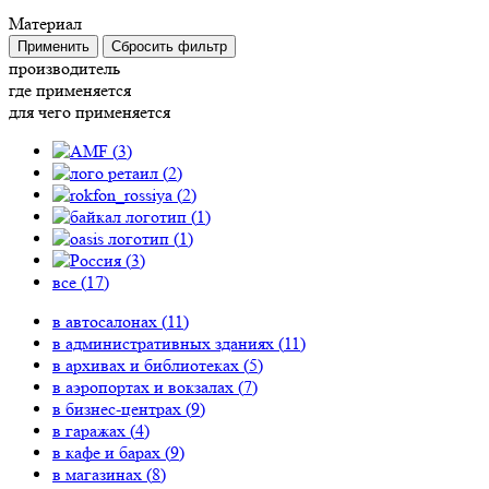
Материал
Применить
Сбросить фильтр
производитель
где применяется
для чего применяется
(
3
)
(
2
)
(
2
)
(
1
)
(
1
)
(
3
)
все (
17
)
в автосалонах (
11
)
в административных зданиях (
11
)
в архивах и библиотеках (
5
)
в аэропортах и вокзалах (
7
)
в бизнес-центрах (
9
)
в гаражах (
4
)
в кафе и барах (
9
)
в магазинах (
8
)