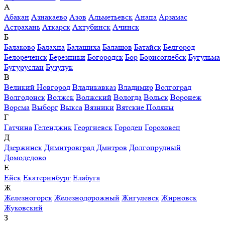
А
Абакан
Азнакаево
Азов
Альметьевск
Анапа
Арзамас
Астрахань
Аткарск
Ахтубинск
Ачинск
Б
Балаково
Балахна
Балашиха
Балашов
Батайск
Белгород
Белореченск
Березники
Богородск
Бор
Борисоглебск
Бугульма
Бугуруслан
Бузулук
В
Великий Новгород
Владикавказ
Владимир
Волгоград
Волгодонск
Волжск
Волжский
Вологда
Вольск
Воронеж
Ворсма
Выборг
Выкса
Вязники
Вятские Поляны
Г
Гатчина
Геленджик
Георгиевск
Городец
Гороховец
Д
Дзержинск
Димитровград
Дмитров
Долгопрудный
Домодедово
Е
Ейск
Екатеринбург
Елабуга
Ж
Железногорск
Железнодорожный
Жигулевск
Жирновск
Жуковский
З