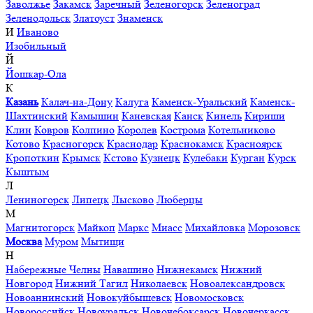
Заволжье
Закамск
Заречный
Зеленогорск
Зеленоград
Зеленодольск
Златоуст
Знаменск
И
Иваново
Изобильный
Й
Йошкар-Ола
К
Казань
Калач-на-Дону
Калуга
Каменск-Уральский
Каменск-
Шахтинский
Камышин
Каневская
Канск
Кинель
Кириши
Клин
Ковров
Колпино
Королев
Кострома
Котельниково
Котово
Красногорск
Краснодар
Краснокамск
Красноярск
Кропоткин
Крымск
Кстово
Кузнецк
Кулебаки
Курган
Курск
Кыштым
Л
Лениногорск
Липецк
Лысково
Люберцы
М
Магнитогорск
Майкоп
Маркс
Миасс
Михайловка
Морозовск
Москва
Муром
Мытищи
Н
Набережные Челны
Навашино
Нижнекамск
Нижний
Новгород
Нижний Тагил
Николаевск
Новоалександровск
Новоаннинский
Новокуйбышевск
Новомосковск
Новороссийск
Новоуральск
Новочебоксарск
Новочеркасск