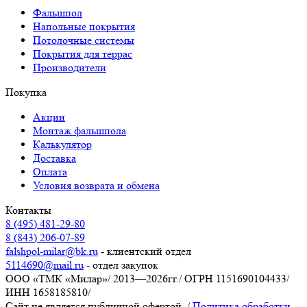
Фальшпол
Напольные покрытия
Потолочные системы
Покрытия для террас
Производители
Покупка
Акции
Монтаж фальшпола
Калькулятор
Доставка
Оплата
Условия возврата и обмена
Контакты
8 (495) 481-29-80
8 (843) 206-07-89
falshpol-milar@bk.ru
- клиентский отдел
5114690@mail.ru
- отдел закупок
ООО «ТМК «Милар»
/
2013—2026гг.
/
ОГРН 1151690104433
/
ИНН 1658185810
/
Сайт не является публичной офертой.
/
Политика обработки