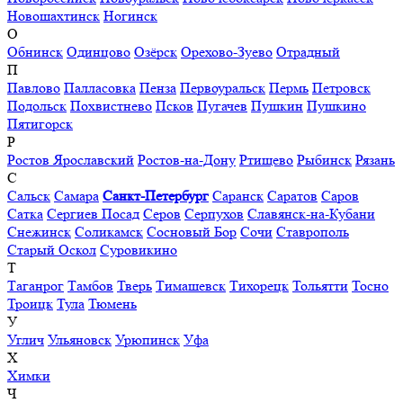
Новошахтинск
Ногинск
О
Обнинск
Одинцово
Озёрск
Орехово-Зуево
Отрадный
П
Павлово
Палласовка
Пенза
Первоуральск
Пермь
Петровск
Подольск
Похвистнево
Псков
Пугачев
Пушкин
Пушкино
Пятигорск
Р
Ростов Ярославский
Ростов-на-Дону
Ртищево
Рыбинск
Рязань
С
Сальск
Самара
Санкт-Петербург
Саранск
Саратов
Саров
Сатка
Сергиев Посад
Серов
Серпухов
Славянск-на-Кубани
Снежинск
Соликамск
Сосновый Бор
Сочи
Ставрополь
Старый Оскол
Суровикино
Т
Таганрог
Тамбов
Тверь
Тимашевск
Тихорецк
Тольятти
Тосно
Троицк
Тула
Тюмень
У
Углич
Ульяновск
Урюпинск
Уфа
Х
Химки
Ч