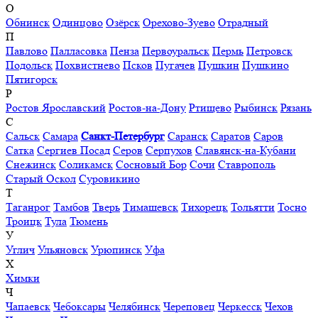
О
Обнинск
Одинцово
Озёрск
Орехово-Зуево
Отрадный
П
Павлово
Палласовка
Пенза
Первоуральск
Пермь
Петровск
Подольск
Похвистнево
Псков
Пугачев
Пушкин
Пушкино
Пятигорск
Р
Ростов Ярославский
Ростов-на-Дону
Ртищево
Рыбинск
Рязань
С
Сальск
Самара
Санкт-Петербург
Саранск
Саратов
Саров
Сатка
Сергиев Посад
Серов
Серпухов
Славянск-на-Кубани
Снежинск
Соликамск
Сосновый Бор
Сочи
Ставрополь
Старый Оскол
Суровикино
Т
Таганрог
Тамбов
Тверь
Тимашевск
Тихорецк
Тольятти
Тосно
Троицк
Тула
Тюмень
У
Углич
Ульяновск
Урюпинск
Уфа
Х
Химки
Ч
Чапаевск
Чебоксары
Челябинск
Череповец
Черкесск
Чехов