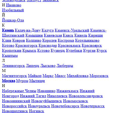
И
Иваново
Изобильный
Й
Йошкар-Ола
К
Казань
Калач-на-Дону
Калуга
Каменск-Уральский
Каменск-
Шахтинский
Камышин
Каневская
Канск
Кинель
Кириши
Клин
Ковров
Колпино
Королев
Кострома
Котельниково
Котово
Красногорск
Краснодар
Краснокамск
Красноярск
Кропоткин
Крымск
Кстово
Кузнецк
Кулебаки
Курган
Курск
Кыштым
Л
Лениногорск
Липецк
Лысково
Люберцы
М
Магнитогорск
Майкоп
Маркс
Миасс
Михайловка
Морозовск
Москва
Муром
Мытищи
Н
Набережные Челны
Навашино
Нижнекамск
Нижний
Новгород
Нижний Тагил
Николаевск
Новоалександровск
Новоаннинский
Новокуйбышевск
Новомосковск
Новороссийск
Новоуральск
Новочебоксарск
Новочеркасск
Новошахтинск
Ногинск