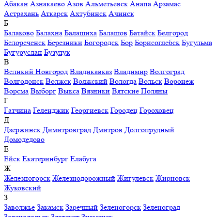
Абакан
Азнакаево
Азов
Альметьевск
Анапа
Арзамас
Астрахань
Аткарск
Ахтубинск
Ачинск
Б
Балаково
Балахна
Балашиха
Балашов
Батайск
Белгород
Белореченск
Березники
Богородск
Бор
Борисоглебск
Бугульма
Бугуруслан
Бузулук
В
Великий Новгород
Владикавказ
Владимир
Волгоград
Волгодонск
Волжск
Волжский
Вологда
Вольск
Воронеж
Ворсма
Выборг
Выкса
Вязники
Вятские Поляны
Г
Гатчина
Геленджик
Георгиевск
Городец
Гороховец
Д
Дзержинск
Димитровград
Дмитров
Долгопрудный
Домодедово
Е
Ейск
Екатеринбург
Елабуга
Ж
Железногорск
Железнодорожный
Жигулевск
Жирновск
Жуковский
З
Заволжье
Закамск
Заречный
Зеленогорск
Зеленоград
Зеленодольск
Златоуст
Знаменск