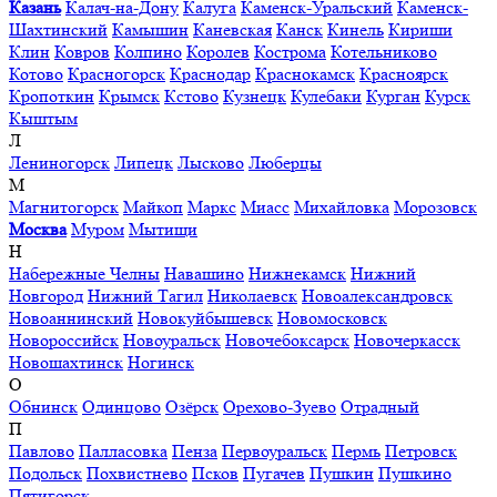
Казань
Калач-на-Дону
Калуга
Каменск-Уральский
Каменск-
Шахтинский
Камышин
Каневская
Канск
Кинель
Кириши
Клин
Ковров
Колпино
Королев
Кострома
Котельниково
Котово
Красногорск
Краснодар
Краснокамск
Красноярск
Кропоткин
Крымск
Кстово
Кузнецк
Кулебаки
Курган
Курск
Кыштым
Л
Лениногорск
Липецк
Лысково
Люберцы
М
Магнитогорск
Майкоп
Маркс
Миасс
Михайловка
Морозовск
Москва
Муром
Мытищи
Н
Набережные Челны
Навашино
Нижнекамск
Нижний
Новгород
Нижний Тагил
Николаевск
Новоалександровск
Новоаннинский
Новокуйбышевск
Новомосковск
Новороссийск
Новоуральск
Новочебоксарск
Новочеркасск
Новошахтинск
Ногинск
О
Обнинск
Одинцово
Озёрск
Орехово-Зуево
Отрадный
П
Павлово
Палласовка
Пенза
Первоуральск
Пермь
Петровск
Подольск
Похвистнево
Псков
Пугачев
Пушкин
Пушкино
Пятигорск