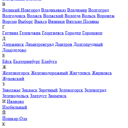
В
Великий Новгород
Владикавказ
Владимир
Волгоград
Волгодонск
Волжск
Волжский
Вологда
Вольск
Воронеж
Ворсма
Выборг
Выкса
Вязники
Вятские Поляны
Г
Гатчина
Геленджик
Георгиевск
Городец
Гороховец
Д
Дзержинск
Димитровград
Дмитров
Долгопрудный
Домодедово
Е
Ейск
Екатеринбург
Елабуга
Ж
Железногорск
Железнодорожный
Жигулевск
Жирновск
Жуковский
З
Заволжье
Закамск
Заречный
Зеленогорск
Зеленоград
Зеленодольск
Златоуст
Знаменск
И
Иваново
Изобильный
Й
Йошкар-Ола
К