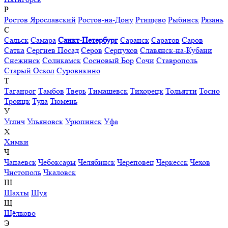
Р
Ростов Ярославский
Ростов-на-Дону
Ртищево
Рыбинск
Рязань
С
Сальск
Самара
Санкт-Петербург
Саранск
Саратов
Саров
Сатка
Сергиев Посад
Серов
Серпухов
Славянск-на-Кубани
Снежинск
Соликамск
Сосновый Бор
Сочи
Ставрополь
Старый Оскол
Суровикино
Т
Таганрог
Тамбов
Тверь
Тимашевск
Тихорецк
Тольятти
Тосно
Троицк
Тула
Тюмень
У
Углич
Ульяновск
Урюпинск
Уфа
Х
Химки
Ч
Чапаевск
Чебоксары
Челябинск
Череповец
Черкесск
Чехов
Чистополь
Чкаловск
Ш
Шахты
Шуя
Щ
Щёлково
Э