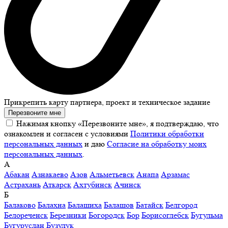
Прикрепить карту партнера, проект и техническое задание
Перезвоните мне
Нажимая кнопку «Перезвоните мне», я подтверждаю, что
ознакомлен и согласен с условиями
Политики обработки
персональных данных
и даю
Согласие на обработку моих
персональных данных
.
А
Абакан
Азнакаево
Азов
Альметьевск
Анапа
Арзамас
Астрахань
Аткарск
Ахтубинск
Ачинск
Б
Балаково
Балахна
Балашиха
Балашов
Батайск
Белгород
Белореченск
Березники
Богородск
Бор
Борисоглебск
Бугульма
Бугуруслан
Бузулук