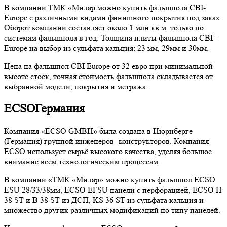
В компании ТМК «Милар можно купить фальшпола CBI-
Europe с различными видами финишного покрытия под заказ.
Оборот компании составляет около 1 млн кв.м. только по
системам фальшпола в год. Толщина плиты фальшпола CBI-
Europe на выбор из сульфата кальция: 23 мм, 29мм и 30мм.
Цена на фальшпол CBI Europe от 32 евро при минимальной
высоте стоек, точная стоимость фальшпола складывается от
выбранной модели, покрытия и метража.
ECSO
Германия
Компания «ECSO GMBH» была создана в Нюрнберге
(Германия) группой инженеров -конструкторов. Компания
ECSO использует сырьё высокого качества, уделяя большое
внимание всем технологическим процессам.
В компании «ТМК «Милар» можно купить фальшпол ECSO
ESU 28/33/38мм, ECSO EFSU панели с перфорацией, ECSO H
38 ST и B 38 ST из ДСП, KS 36 ST из сульфата кальция и
множество других различных модификаций по типу панелей.