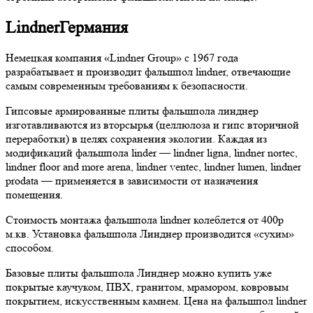
Lindner
Германия
Немецкая компания «Lindner Group» с 1967 года
разрабатывает и производит фальшпол lindner, отвечающие
самым современным требованиям к безопасности.
Гипсовые армированные плиты фальшпола линднер
изготавливаются из вторсырья (целлюлоза и гипс вторичной
переработки) в целях сохранения экологии. Каждая из
модификаций фальшпола linder — lindner ligna, lindner nortec,
lindner floor and more arena, lindner ventec, lindner lumen, lindner
prodata — применяется в зависимости от назначения
помещения.
Стоимость монтажа фальшпола lindner колеблется от 400р
м.кв. Установка фальшпола Линднер производится «сухим»
способом.
Базовые плиты фальшпола Линднер можно купить уже
покрытые каучуком, ПВХ, гранитом, мрамором, ковровым
покрытием, искусственным камнем. Цена на фальшпол lindner