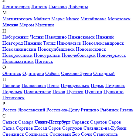
Л
Лениногорск
Липецк
Лысково
Люберцы
М
Магнитогорск
Майкоп
Маркс
Миасс
Михайловка
Морозовск
Москва
Муром
Мытищи
Н
Набережные Челны
Навашино
Нижнекамск
Нижний
Новгород
Нижний Тагил
Николаевск
Новоалександровск
Новоаннинский
Новокуйбышевск
Новомосковск
Новороссийск
Новоуральск
Новочебоксарск
Новочеркасск
Новошахтинск
Ногинск
О
Обнинск
Одинцово
Озёрск
Орехово-Зуево
Отрадный
П
Павлово
Палласовка
Пенза
Первоуральск
Пермь
Петровск
Подольск
Похвистнево
Псков
Пугачев
Пушкин
Пушкино
Пятигорск
Р
Ростов Ярославский
Ростов-на-Дону
Ртищево
Рыбинск
Рязань
С
Сальск
Самара
Санкт-Петербург
Саранск
Саратов
Саров
Сатка
Сергиев Посад
Серов
Серпухов
Славянск-на-Кубани
Снежинск
Соликамск
Сосновый Бор
Сочи
Ставрополь