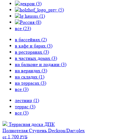
(
3
)
(
5
)
(
1
)
(
8
)
все (
23
)
в бассейнах (
2
)
в кафе и барах (
3
)
в ресторанах (
3
)
в частных домах (
3
)
на балконе и лоджии (
3
)
на верандах (
3
)
на складах (
1
)
на террасах (
3
)
все (
3
)
лестниц (
1
)
террас (
3
)
все (
3
)
Террасная доска ДПК
Полнотелая
Ступень Deckron/Darvolex
1 700
от
РУБ