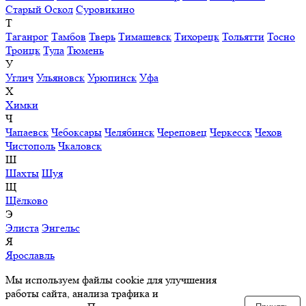
Старый Оскол
Суровикино
Т
Таганрог
Тамбов
Тверь
Тимашевск
Тихорецк
Тольятти
Тосно
Троицк
Тула
Тюмень
У
Углич
Ульяновск
Урюпинск
Уфа
Х
Химки
Ч
Чапаевск
Чебоксары
Челябинск
Череповец
Черкесск
Чехов
Чистополь
Чкаловск
Ш
Шахты
Шуя
Щ
Щёлково
Э
Элиста
Энгельс
Я
Ярославль
Мы используем файлы cookie для улучшения
работы сайта, анализа трафика и