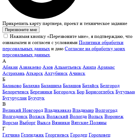
Прикрепить карту партнера, проект и техническое задание
Перезвоните мне
Нажимая кнопку «Перезвоните мне», я подтверждаю, что
ознакомлен и согласен с условиями
Политики обработки
персональных данных
и даю
Согласие на обработку моих
персональных данных
.
А
Абакан
Азнакаево
Азов
Альметьевск
Анапа
Арзамас
Астрахань
Аткарск
Ахтубинск
Ачинск
Б
Балаково
Балахна
Балашиха
Балашов
Батайск
Белгород
Белореченск
Березники
Богородск
Бор
Борисоглебск
Бугульма
Бугуруслан
Бузулук
В
Великий Новгород
Владикавказ
Владимир
Волгоград
Волгодонск
Волжск
Волжский
Вологда
Вольск
Воронеж
Ворсма
Выборг
Выкса
Вязники
Вятские Поляны
Г
Гатчина
Геленджик
Георгиевск
Городец
Гороховец