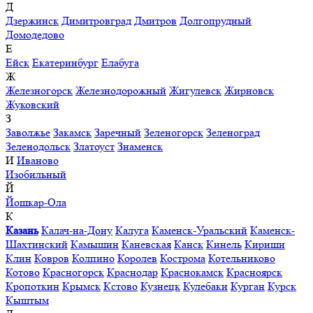
Д
Дзержинск
Димитровград
Дмитров
Долгопрудный
Домодедово
Е
Ейск
Екатеринбург
Елабуга
Ж
Железногорск
Железнодорожный
Жигулевск
Жирновск
Жуковский
З
Заволжье
Закамск
Заречный
Зеленогорск
Зеленоград
Зеленодольск
Златоуст
Знаменск
И
Иваново
Изобильный
Й
Йошкар-Ола
К
Казань
Калач-на-Дону
Калуга
Каменск-Уральский
Каменск-
Шахтинский
Камышин
Каневская
Канск
Кинель
Кириши
Клин
Ковров
Колпино
Королев
Кострома
Котельниково
Котово
Красногорск
Краснодар
Краснокамск
Красноярск
Кропоткин
Крымск
Кстово
Кузнецк
Кулебаки
Курган
Курск
Кыштым