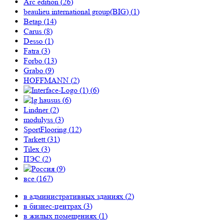
Arc edition (
26
)
beaulieu international group(BIG) (
1
)
Betap (
14
)
Carus (
8
)
Desso (
1
)
Fatra (
3
)
Forbo (
13
)
Grabo (
9
)
HOFFMANN (
2
)
(
6
)
(
6
)
Lindner (
2
)
modulyss (
3
)
SportFlooring (
12
)
Tarkett (
31
)
Tilex (
3
)
ПЭС (
2
)
(
9
)
все (
167
)
в административных зданиях (
2
)
в бизнес-центрах (
3
)
в жилых помещениях (
1
)