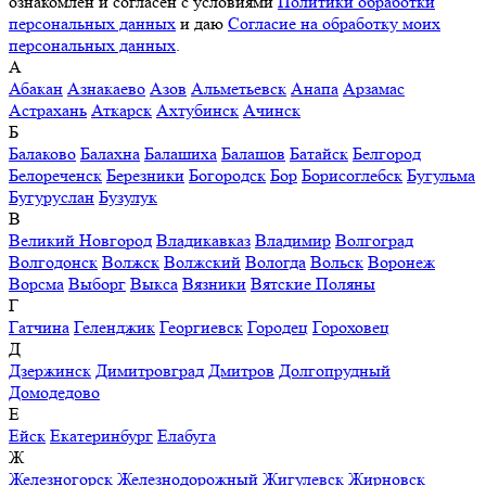
ознакомлен и согласен с условиями
Политики обработки
персональных данных
и даю
Согласие на обработку моих
персональных данных
.
А
Абакан
Азнакаево
Азов
Альметьевск
Анапа
Арзамас
Астрахань
Аткарск
Ахтубинск
Ачинск
Б
Балаково
Балахна
Балашиха
Балашов
Батайск
Белгород
Белореченск
Березники
Богородск
Бор
Борисоглебск
Бугульма
Бугуруслан
Бузулук
В
Великий Новгород
Владикавказ
Владимир
Волгоград
Волгодонск
Волжск
Волжский
Вологда
Вольск
Воронеж
Ворсма
Выборг
Выкса
Вязники
Вятские Поляны
Г
Гатчина
Геленджик
Георгиевск
Городец
Гороховец
Д
Дзержинск
Димитровград
Дмитров
Долгопрудный
Домодедово
Е
Ейск
Екатеринбург
Елабуга
Ж
Железногорск
Железнодорожный
Жигулевск
Жирновск