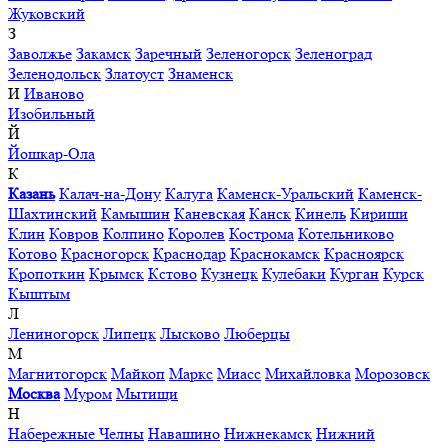
Жуковский
З
Заволжье
Закамск
Заречный
Зеленогорск
Зеленоград
Зеленодольск
Златоуст
Знаменск
И
Иваново
Изобильный
Й
Йошкар-Ола
К
Казань
Калач-на-Дону
Калуга
Каменск-Уральский
Каменск-
Шахтинский
Камышин
Каневская
Канск
Кинель
Кириши
Клин
Ковров
Колпино
Королев
Кострома
Котельниково
Котово
Красногорск
Краснодар
Краснокамск
Красноярск
Кропоткин
Крымск
Кстово
Кузнецк
Кулебаки
Курган
Курск
Кыштым
Л
Лениногорск
Липецк
Лысково
Люберцы
М
Магнитогорск
Майкоп
Маркс
Миасс
Михайловка
Морозовск
Москва
Муром
Мытищи
Н
Набережные Челны
Навашино
Нижнекамск
Нижний