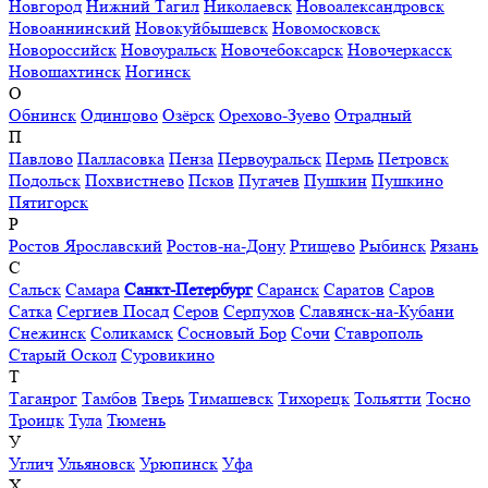
Новгород
Нижний Тагил
Николаевск
Новоалександровск
Новоаннинский
Новокуйбышевск
Новомосковск
Новороссийск
Новоуральск
Новочебоксарск
Новочеркасск
Новошахтинск
Ногинск
О
Обнинск
Одинцово
Озёрск
Орехово-Зуево
Отрадный
П
Павлово
Палласовка
Пенза
Первоуральск
Пермь
Петровск
Подольск
Похвистнево
Псков
Пугачев
Пушкин
Пушкино
Пятигорск
Р
Ростов Ярославский
Ростов-на-Дону
Ртищево
Рыбинск
Рязань
С
Сальск
Самара
Санкт-Петербург
Саранск
Саратов
Саров
Сатка
Сергиев Посад
Серов
Серпухов
Славянск-на-Кубани
Снежинск
Соликамск
Сосновый Бор
Сочи
Ставрополь
Старый Оскол
Суровикино
Т
Таганрог
Тамбов
Тверь
Тимашевск
Тихорецк
Тольятти
Тосно
Троицк
Тула
Тюмень
У
Углич
Ульяновск
Урюпинск
Уфа
Х