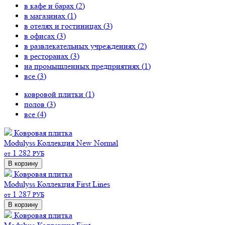
в кафе и барах (
2
)
в магазинах (
1
)
в отелях и гостиницах (
3
)
в офисах (
3
)
в развлекательных учреждениях (
2
)
в ресторанах (
3
)
на промышленных предприятиях (
1
)
все (
3
)
ковровой плитки (
1
)
полов (
3
)
все (
4
)
Ковровая плитка
Modulyss Коллекция New Normal
1 282
от
РУБ
В корзину
Ковровая плитка
Modulyss Коллекция First Lines
1 287
от
РУБ
В корзину
Ковровая плитка