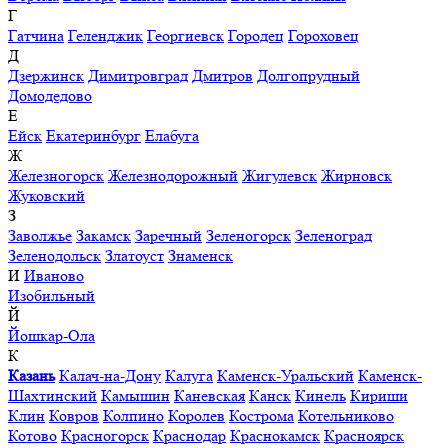
Г
Гатчина
Геленджик
Георгиевск
Городец
Гороховец
Д
Дзержинск
Димитровград
Дмитров
Долгопрудный
Домодедово
Е
Ейск
Екатеринбург
Елабуга
Ж
Железногорск
Железнодорожный
Жигулевск
Жирновск
Жуковский
З
Заволжье
Закамск
Заречный
Зеленогорск
Зеленоград
Зеленодольск
Златоуст
Знаменск
И
Иваново
Изобильный
Й
Йошкар-Ола
К
Казань
Калач-на-Дону
Калуга
Каменск-Уральский
Каменск-
Шахтинский
Камышин
Каневская
Канск
Кинель
Кириши
Клин
Ковров
Колпино
Королев
Кострома
Котельниково
Котово
Красногорск
Краснодар
Краснокамск
Красноярск