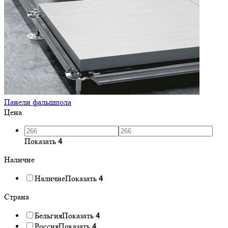
Панели фальшпола
Цена
Показать
4
Наличие
Наличие
Показать
4
Страна
Бельгия
Показать
4
Россия
Показать
4