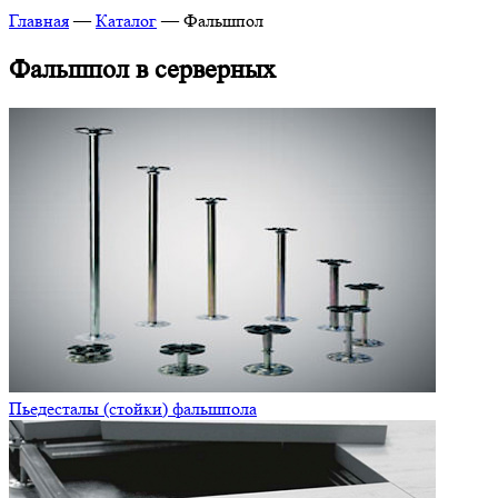
Главная
—
Каталог
—
Фальшпол
Фальшпол в серверных
Пьедесталы (стойки) фальшпола