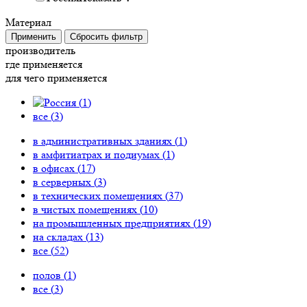
Материал
Применить
Сбросить фильтр
производитель
где применяется
для чего применяется
(
1
)
все (
3
)
в административных зданиях (
1
)
в амфитиатрах и подиумах (
1
)
в офисах (
17
)
в серверных (
3
)
в технических помещениях (
37
)
в чистых помещениях (
10
)
на промышленных предприятиях (
19
)
на складах (
13
)
все (
52
)
полов (
1
)
все (
3
)