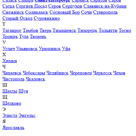
Сатка
Сергиев Посад
Серов
Серпухов
Славянск-на-Кубани
Снежинск
Соликамск
Сосновый Бор
Сочи
Ставрополь
Старый Оскол
Суровикино
Т
Таганрог
Тамбов
Тверь
Тимашевск
Тихорецк
Тольятти
Тосно
Троицк
Тула
Тюмень
У
Углич
Ульяновск
Урюпинск
Уфа
Х
Химки
Ч
Чапаевск
Чебоксары
Челябинск
Череповец
Черкесск
Чехов
Чистополь
Чкаловск
Ш
Шахты
Шуя
Щ
Щёлково
Э
Элиста
Энгельс
Я
Ярославль