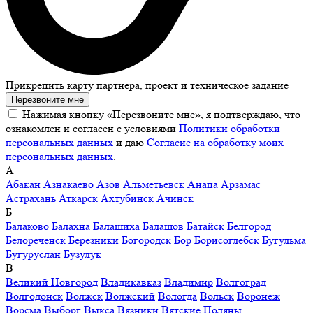
Прикрепить карту партнера, проект и техническое задание
Перезвоните мне
Нажимая кнопку «Перезвоните мне», я подтверждаю, что
ознакомлен и согласен с условиями
Политики обработки
персональных данных
и даю
Согласие на обработку моих
персональных данных
.
А
Абакан
Азнакаево
Азов
Альметьевск
Анапа
Арзамас
Астрахань
Аткарск
Ахтубинск
Ачинск
Б
Балаково
Балахна
Балашиха
Балашов
Батайск
Белгород
Белореченск
Березники
Богородск
Бор
Борисоглебск
Бугульма
Бугуруслан
Бузулук
В
Великий Новгород
Владикавказ
Владимир
Волгоград
Волгодонск
Волжск
Волжский
Вологда
Вольск
Воронеж
Ворсма
Выборг
Выкса
Вязники
Вятские Поляны