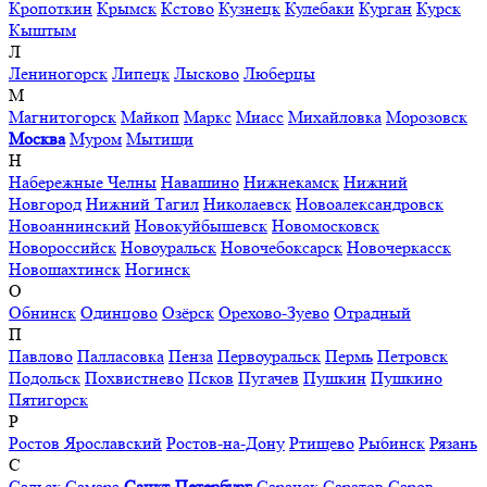
Кропоткин
Крымск
Кстово
Кузнецк
Кулебаки
Курган
Курск
Кыштым
Л
Лениногорск
Липецк
Лысково
Люберцы
М
Магнитогорск
Майкоп
Маркс
Миасс
Михайловка
Морозовск
Москва
Муром
Мытищи
Н
Набережные Челны
Навашино
Нижнекамск
Нижний
Новгород
Нижний Тагил
Николаевск
Новоалександровск
Новоаннинский
Новокуйбышевск
Новомосковск
Новороссийск
Новоуральск
Новочебоксарск
Новочеркасск
Новошахтинск
Ногинск
О
Обнинск
Одинцово
Озёрск
Орехово-Зуево
Отрадный
П
Павлово
Палласовка
Пенза
Первоуральск
Пермь
Петровск
Подольск
Похвистнево
Псков
Пугачев
Пушкин
Пушкино
Пятигорск
Р
Ростов Ярославский
Ростов-на-Дону
Ртищево
Рыбинск
Рязань
С
Сальск
Самара
Санкт-Петербург
Саранск
Саратов
Саров