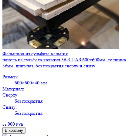
Фальшпол из сульфата-кальция
панель из сульфата-кальция 36-3 ПАЗ 600х600мм, толщина
36мм, шип-паз, без покрытия сверху и снизу
Размер:
600×600×40 мм
Материал:
Сверху:
без покрытия
Снизу:
без покрытия
900
от
РУБ
В корзину