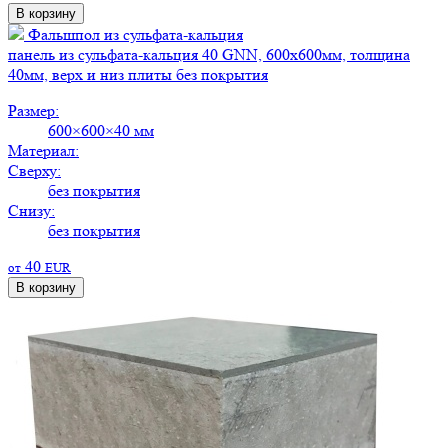
В корзину
Фальшпол из сульфата-кальция
панель из сульфата-кальция 40 GNN, 600х600мм, толщина
40мм, верх и низ плиты без покрытия
Размер:
600×600×40 мм
Материал:
Сверху:
без покрытия
Снизу:
без покрытия
40
от
EUR
В корзину