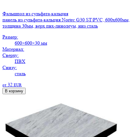
Фальшпол из сульфата-кальция
панель из сульфата-кальция Nortec G30 ST\PVC, 600х600мм,
толщина 30мм, верх пвх-линолеум, низ сталь
Размер:
600×600×30 мм
Материал:
Сверху:
ПВХ
Снизу:
сталь
32
от
EUR
В корзину