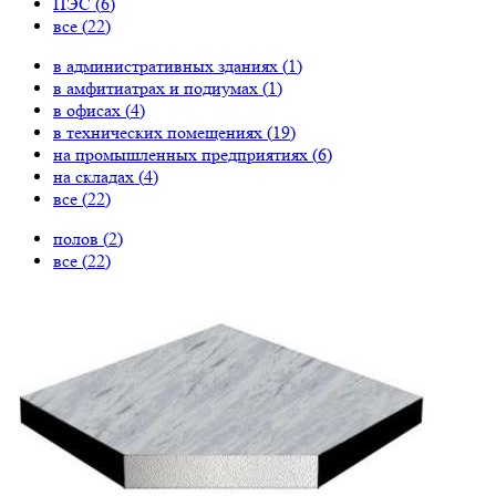
ПЭС (
6
)
все (
22
)
в административных зданиях (
1
)
в амфитиатрах и подиумах (
1
)
в офисах (
4
)
в технических помещениях (
19
)
на промышленных предприятиях (
6
)
на складах (
4
)
все (
22
)
полов (
2
)
все (
22
)