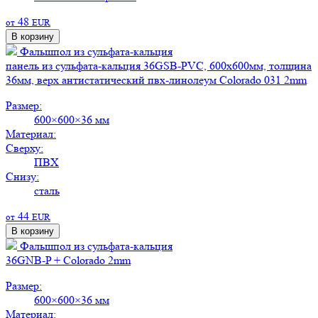
48
от
EUR
В корзину
Фальшпол из сульфата-кальция
панель из сульфата-кальция 36GSB-PVC, 600х600мм, толщина
36мм, верх антистатический пвх-линолеум Colorado 031 2mm
Размер:
600×600×36 мм
Материал:
Сверху:
ПВХ
Снизу:
сталь
44
от
EUR
В корзину
Фальшпол из сульфата-кальция
36GNB-P + Colorado 2mm
Размер:
600×600×36 мм
Материал: