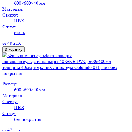
600×600×40 мм
Материал:
Сверху:
ПВХ
Снизу:
сталь
48
от
EUR
В корзину
Фальшпол из сульфата-кальция
панель из сульфата-кальция 40 GNB-PVC, 600х600мм,
толщина 40мм, верх пвх-линолеум Colorado 031, низ без
покрытия
Размер:
600×600×40 мм
Материал:
Сверху:
ПВХ
Снизу:
без покрытия
42
от
EUR