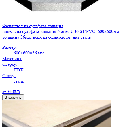
Фальшпол из сульфата-кальция
панель из сульфата-кальция Nortec U36 ST\PVC, 600х600мм,
толщина 36мм, верх пвх-линолеум, низ сталь
Размер:
600×600×36 мм
Материал:
Сверху:
ПВХ
Снизу:
сталь
36
от
EUR
В корзину