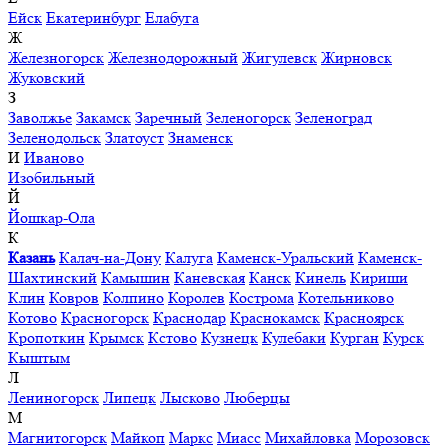
Ейск
Екатеринбург
Елабуга
Ж
Железногорск
Железнодорожный
Жигулевск
Жирновск
Жуковский
З
Заволжье
Закамск
Заречный
Зеленогорск
Зеленоград
Зеленодольск
Златоуст
Знаменск
И
Иваново
Изобильный
Й
Йошкар-Ола
К
Казань
Калач-на-Дону
Калуга
Каменск-Уральский
Каменск-
Шахтинский
Камышин
Каневская
Канск
Кинель
Кириши
Клин
Ковров
Колпино
Королев
Кострома
Котельниково
Котово
Красногорск
Краснодар
Краснокамск
Красноярск
Кропоткин
Крымск
Кстово
Кузнецк
Кулебаки
Курган
Курск
Кыштым
Л
Лениногорск
Липецк
Лысково
Люберцы
М
Магнитогорск
Майкоп
Маркс
Миасс
Михайловка
Морозовск