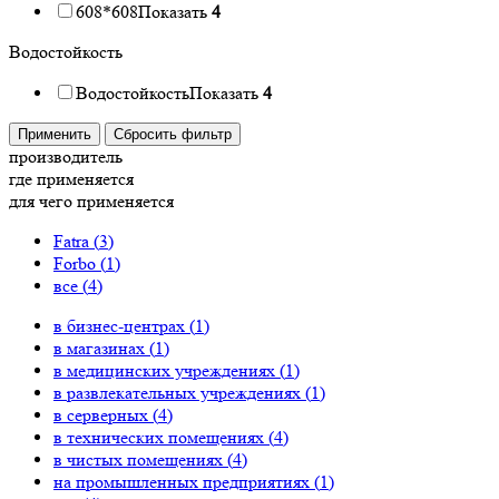
608*608
Показать
4
Водостойкость
Водостойкость
Показать
4
Применить
Сбросить фильтр
производитель
где применяется
для чего применяется
Fatra (
3
)
Forbo (
1
)
все (
4
)
в бизнес-центрах (
1
)
в магазинах (
1
)
в медицинских учреждениях (
1
)
в развлекательных учреждениях (
1
)
в серверных (
4
)
в технических помещениях (
4
)
в чистых помещениях (
4
)
на промышленных предприятиях (
1
)