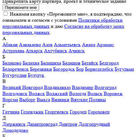
Прикрепить карту партнера, проект и техническое задание
Перезвоните мне
Нажимая кнопку «Перезвоните мне», я подтверждаю, что
ознакомлен и согласен с условиями
Политики обработки
персональных данных
и даю
Согласие на обработку моих
персональных данных
.
А
Абакан
Азнакаево
Азов
Альметьевск
Анапа
Арзамас
Астрахань
Аткарск
Ахтубинск
Ачинск
Б
Балаково
Балахна
Балашиха
Балашов
Батайск
Белгород
Белореченск
Березники
Богородск
Бор
Борисоглебск
Бугульма
Бугуруслан
Бузулук
В
Великий Новгород
Владикавказ
Владимир
Волгоград
Волгодонск
Волжск
Волжский
Вологда
Вольск
Воронеж
Ворсма
Выборг
Выкса
Вязники
Вятские Поляны
Г
Гатчина
Геленджик
Георгиевск
Городец
Гороховец
Д
Дзержинск
Димитровград
Дмитров
Долгопрудный
Домодедово
Е