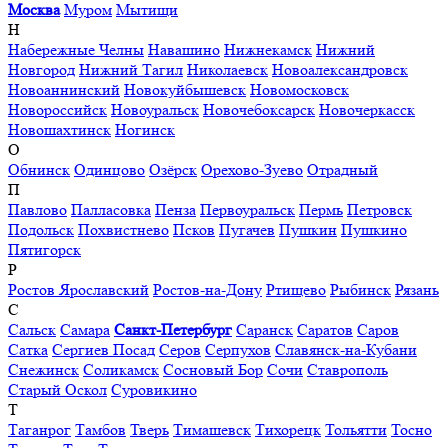
Москва
Муром
Мытищи
Н
Набережные Челны
Навашино
Нижнекамск
Нижний
Новгород
Нижний Тагил
Николаевск
Новоалександровск
Новоаннинский
Новокуйбышевск
Новомосковск
Новороссийск
Новоуральск
Новочебоксарск
Новочеркасск
Новошахтинск
Ногинск
О
Обнинск
Одинцово
Озёрск
Орехово-Зуево
Отрадный
П
Павлово
Палласовка
Пенза
Первоуральск
Пермь
Петровск
Подольск
Похвистнево
Псков
Пугачев
Пушкин
Пушкино
Пятигорск
Р
Ростов Ярославский
Ростов-на-Дону
Ртищево
Рыбинск
Рязань
С
Сальск
Самара
Санкт-Петербург
Саранск
Саратов
Саров
Сатка
Сергиев Посад
Серов
Серпухов
Славянск-на-Кубани
Снежинск
Соликамск
Сосновый Бор
Сочи
Ставрополь
Старый Оскол
Суровикино
Т
Таганрог
Тамбов
Тверь
Тимашевск
Тихорецк
Тольятти
Тосно