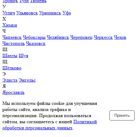
Троицк
Тула
Тюмень
У
Углич
Ульяновск
Урюпинск
Уфа
Х
Химки
Ч
Чапаевск
Чебоксары
Челябинск
Череповец
Черкесск
Чехов
Чистополь
Чкаловск
Ш
Шахты
Шуя
Щ
Щёлково
Э
Элиста
Энгельс
Я
Ярославль
Мы используем файлы cookie для улучшения
работы сайта, анализа трафика и
персонализации. Продолжая пользоваться
Принять
сайтом, вы соглашаетесь с нашей
Политикой
обработки персональных данных
.