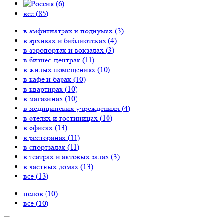
(
6
)
все (
85
)
в амфитиатрах и подиумах (
3
)
в архивах и библиотеках (
4
)
в аэропортах и вокзалах (
3
)
в бизнес-центрах (
11
)
в жилых помещениях (
10
)
в кафе и барах (
10
)
в квартирах (
10
)
в магазинах (
10
)
в медицинских учреждениях (
4
)
в отелях и гостиницах (
10
)
в офисах (
13
)
в ресторанах (
11
)
в спортзалах (
11
)
в театрах и актовых залах (
3
)
в частных домах (
13
)
все (
13
)
полов (
10
)
все (
10
)