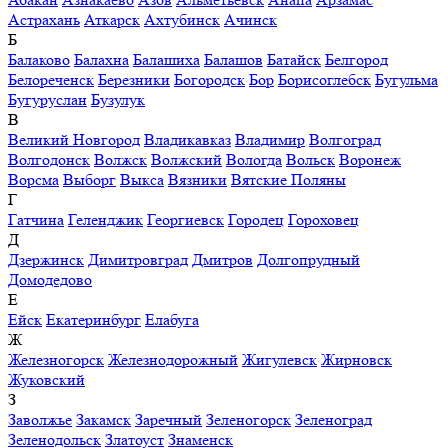
Астрахань
Аткарск
Ахтубинск
Ачинск
Б
Балаково
Балахна
Балашиха
Балашов
Батайск
Белгород
Белореченск
Березники
Богородск
Бор
Борисоглебск
Бугульма
Бугуруслан
Бузулук
В
Великий Новгород
Владикавказ
Владимир
Волгоград
Волгодонск
Волжск
Волжский
Вологда
Вольск
Воронеж
Ворсма
Выборг
Выкса
Вязники
Вятские Поляны
Г
Гатчина
Геленджик
Георгиевск
Городец
Гороховец
Д
Дзержинск
Димитровград
Дмитров
Долгопрудный
Домодедово
Е
Ейск
Екатеринбург
Елабуга
Ж
Железногорск
Железнодорожный
Жигулевск
Жирновск
Жуковский
З
Заволжье
Закамск
Заречный
Зеленогорск
Зеленоград
Зеленодольск
Златоуст
Знаменск