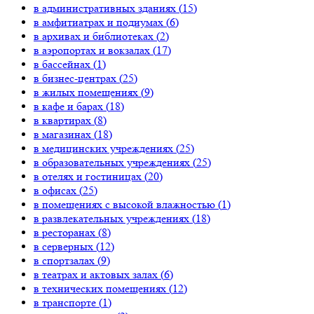
в административных зданиях (
15
)
в амфитиатрах и подиумах (
6
)
в архивах и библиотеках (
2
)
в аэропортах и вокзалах (
17
)
в бассейнах (
1
)
в бизнес-центрах (
25
)
в жилых помещениях (
9
)
в кафе и барах (
18
)
в квартирах (
8
)
в магазинах (
18
)
в медицинских учреждениях (
25
)
в образовательных учреждениях (
25
)
в отелях и гостиницах (
20
)
в офисах (
25
)
в помещениях с высокой влажностью (
1
)
в развлекательных учреждениях (
18
)
в ресторанах (
8
)
в серверных (
12
)
в спортзалах (
9
)
в театрах и актовых залах (
6
)
в технических помещениях (
12
)
в транспорте (
1
)