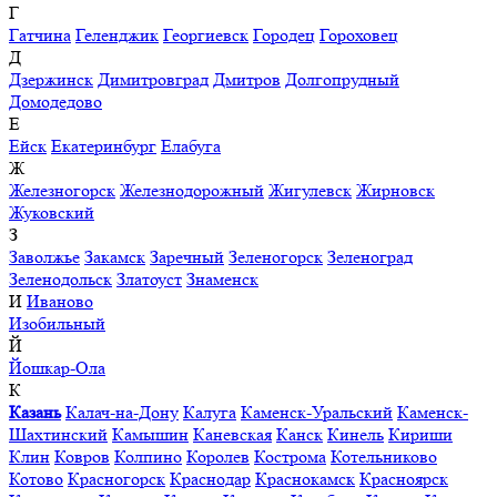
Г
Гатчина
Геленджик
Георгиевск
Городец
Гороховец
Д
Дзержинск
Димитровград
Дмитров
Долгопрудный
Домодедово
Е
Ейск
Екатеринбург
Елабуга
Ж
Железногорск
Железнодорожный
Жигулевск
Жирновск
Жуковский
З
Заволжье
Закамск
Заречный
Зеленогорск
Зеленоград
Зеленодольск
Златоуст
Знаменск
И
Иваново
Изобильный
Й
Йошкар-Ола
К
Казань
Калач-на-Дону
Калуга
Каменск-Уральский
Каменск-
Шахтинский
Камышин
Каневская
Канск
Кинель
Кириши
Клин
Ковров
Колпино
Королев
Кострома
Котельниково
Котово
Красногорск
Краснодар
Краснокамск
Красноярск