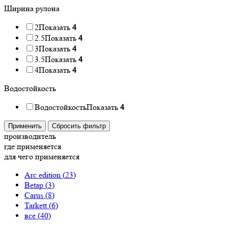
Ширина рулона
2
Показать
4
2.5
Показать
4
3
Показать
4
3.5
Показать
4
4
Показать
4
Водостойкость
Водостойкость
Показать
4
Применить
Сбросить фильтр
производитель
где применяется
для чего применяется
Arc edition (
23
)
Betap (
3
)
Carus (
8
)
Tarkett (
6
)
все (
40
)