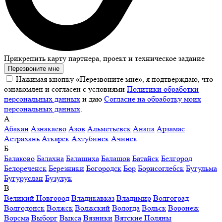
Прикрепить карту партнера, проект и техническое задание
Перезвоните мне
Нажимая кнопку «Перезвоните мне», я подтверждаю, что
ознакомлен и согласен с условиями
Политики обработки
персональных данных
и даю
Согласие на обработку моих
персональных данных
.
А
Абакан
Азнакаево
Азов
Альметьевск
Анапа
Арзамас
Астрахань
Аткарск
Ахтубинск
Ачинск
Б
Балаково
Балахна
Балашиха
Балашов
Батайск
Белгород
Белореченск
Березники
Богородск
Бор
Борисоглебск
Бугульма
Бугуруслан
Бузулук
В
Великий Новгород
Владикавказ
Владимир
Волгоград
Волгодонск
Волжск
Волжский
Вологда
Вольск
Воронеж
Ворсма
Выборг
Выкса
Вязники
Вятские Поляны