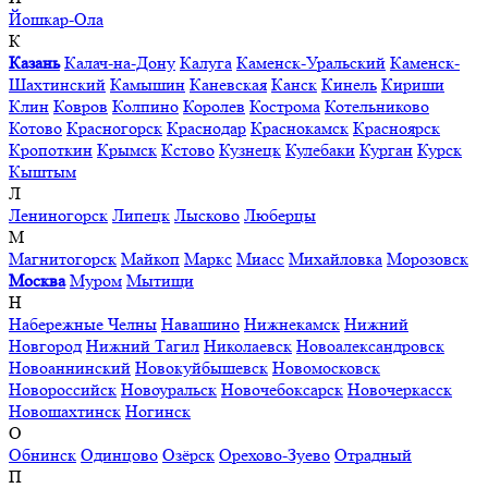
Йошкар-Ола
К
Казань
Калач-на-Дону
Калуга
Каменск-Уральский
Каменск-
Шахтинский
Камышин
Каневская
Канск
Кинель
Кириши
Клин
Ковров
Колпино
Королев
Кострома
Котельниково
Котово
Красногорск
Краснодар
Краснокамск
Красноярск
Кропоткин
Крымск
Кстово
Кузнецк
Кулебаки
Курган
Курск
Кыштым
Л
Лениногорск
Липецк
Лысково
Люберцы
М
Магнитогорск
Майкоп
Маркс
Миасс
Михайловка
Морозовск
Москва
Муром
Мытищи
Н
Набережные Челны
Навашино
Нижнекамск
Нижний
Новгород
Нижний Тагил
Николаевск
Новоалександровск
Новоаннинский
Новокуйбышевск
Новомосковск
Новороссийск
Новоуральск
Новочебоксарск
Новочеркасск
Новошахтинск
Ногинск
О
Обнинск
Одинцово
Озёрск
Орехово-Зуево
Отрадный
П