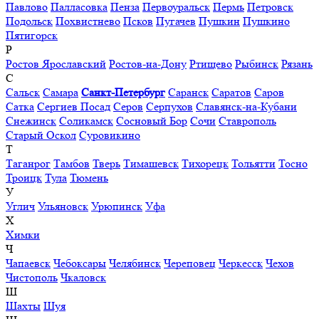
Павлово
Палласовка
Пенза
Первоуральск
Пермь
Петровск
Подольск
Похвистнево
Псков
Пугачев
Пушкин
Пушкино
Пятигорск
Р
Ростов Ярославский
Ростов-на-Дону
Ртищево
Рыбинск
Рязань
С
Сальск
Самара
Санкт-Петербург
Саранск
Саратов
Саров
Сатка
Сергиев Посад
Серов
Серпухов
Славянск-на-Кубани
Снежинск
Соликамск
Сосновый Бор
Сочи
Ставрополь
Старый Оскол
Суровикино
Т
Таганрог
Тамбов
Тверь
Тимашевск
Тихорецк
Тольятти
Тосно
Троицк
Тула
Тюмень
У
Углич
Ульяновск
Урюпинск
Уфа
Х
Химки
Ч
Чапаевск
Чебоксары
Челябинск
Череповец
Черкесск
Чехов
Чистополь
Чкаловск
Ш
Шахты
Шуя