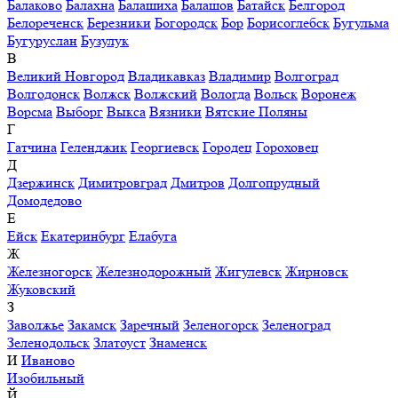
Балаково
Балахна
Балашиха
Балашов
Батайск
Белгород
Белореченск
Березники
Богородск
Бор
Борисоглебск
Бугульма
Бугуруслан
Бузулук
В
Великий Новгород
Владикавказ
Владимир
Волгоград
Волгодонск
Волжск
Волжский
Вологда
Вольск
Воронеж
Ворсма
Выборг
Выкса
Вязники
Вятские Поляны
Г
Гатчина
Геленджик
Георгиевск
Городец
Гороховец
Д
Дзержинск
Димитровград
Дмитров
Долгопрудный
Домодедово
Е
Ейск
Екатеринбург
Елабуга
Ж
Железногорск
Железнодорожный
Жигулевск
Жирновск
Жуковский
З
Заволжье
Закамск
Заречный
Зеленогорск
Зеленоград
Зеленодольск
Златоуст
Знаменск
И
Иваново
Изобильный
Й