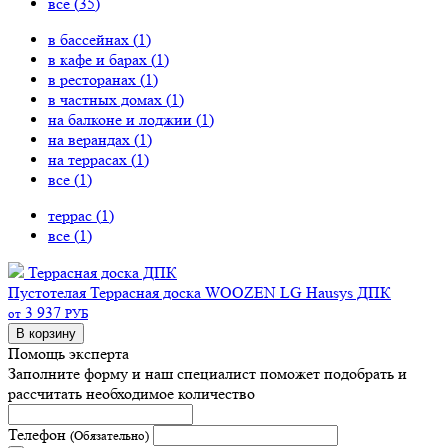
все (
35
)
в бассейнах (
1
)
в кафе и барах (
1
)
в ресторанах (
1
)
в частных домах (
1
)
на балконе и лоджии (
1
)
на верандах (
1
)
на террасах (
1
)
все (
1
)
террас (
1
)
все (
1
)
Террасная доска ДПК
Пустотелая
Террасная доска WOOZEN LG Hausys ДПК
3 937
от
РУБ
В корзину
Помощь эксперта
Заполните форму и наш специалист поможет подобрать
и
рассчитать необходимое количество
Телефон
(Обязательно)