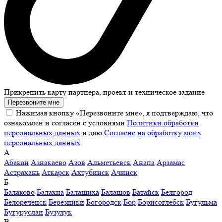
Прикрепить карту партнера, проект и техническое задание
Перезвоните мне
Нажимая кнопку «Перезвоните мне», я подтверждаю, что
ознакомлен и согласен с условиями
Политики обработки
персональных данных
и даю
Согласие на обработку моих
персональных данных
.
А
Абакан
Азнакаево
Азов
Альметьевск
Анапа
Арзамас
Астрахань
Аткарск
Ахтубинск
Ачинск
Б
Балаково
Балахна
Балашиха
Балашов
Батайск
Белгород
Белореченск
Березники
Богородск
Бор
Борисоглебск
Бугульма
Бугуруслан
Бузулук
В