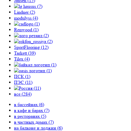
Jansen (
15
)
(
7
)
Lindner (
2
)
modulyss (
4
)
(
1
)
Renwood (
1
)
(
2
)
(
2
)
SportFlooring (
12
)
Tarkett (
39
)
Tilex (
4
)
(
1
)
(
1
)
ПСК (
1
)
ПЭС (
11
)
(
11
)
все (
284
)
в бассейнах (
6
)
в кафе и барах (
7
)
в ресторанах (
5
)
в частных домах (
7
)
на балконе и лоджии (
6
)