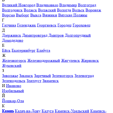
Великий Новгород
Владикавказ
Владимир
Волгоград
Волгодонск
Волжск
Волжский
Вологда
Вольск
Воронеж
Ворсма
Выборг
Выкса
Вязники
Вятские Поляны
Г
Гатчина
Геленджик
Георгиевск
Городец
Гороховец
Д
Дзержинск
Димитровград
Дмитров
Долгопрудный
Домодедово
Е
Ейск
Екатеринбург
Елабуга
Ж
Железногорск
Железнодорожный
Жигулевск
Жирновск
Жуковский
З
Заволжье
Закамск
Заречный
Зеленогорск
Зеленоград
Зеленодольск
Златоуст
Знаменск
И
Иваново
Изобильный
Й
Йошкар-Ола
К
Казань
Калач-на-Дону
Калуга
Каменск-Уральский
Каменск-