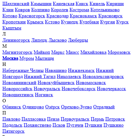
Шахтинский
Камышин
Каневская
Канск
Кинель
Кириши
Клин
Ковров
Колпино
Королев
Кострома
Котельниково
Котово
Красногорск
Краснодар
Краснокамск
Красноярск
Кропоткин
Крымск
Кстово
Кузнецк
Кулебаки
Курган
Курск
Кыштым
Л
Лениногорск
Липецк
Лысково
Люберцы
М
Магнитогорск
Майкоп
Маркс
Миасс
Михайловка
Морозовск
Москва
Муром
Мытищи
Н
Набережные Челны
Навашино
Нижнекамск
Нижний
Новгород
Нижний Тагил
Николаевск
Новоалександровск
Новоаннинский
Новокуйбышевск
Новомосковск
Новороссийск
Новоуральск
Новочебоксарск
Новочеркасск
Новошахтинск
Ногинск
О
Обнинск
Одинцово
Озёрск
Орехово-Зуево
Отрадный
П
Павлово
Палласовка
Пенза
Первоуральск
Пермь
Петровск
Подольск
Похвистнево
Псков
Пугачев
Пушкин
Пушкино
Пятигорск