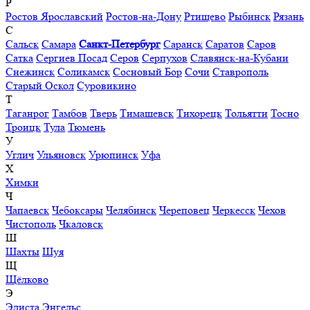
Р
Ростов Ярославский
Ростов-на-Дону
Ртищево
Рыбинск
Рязань
С
Сальск
Самара
Санкт-Петербург
Саранск
Саратов
Саров
Сатка
Сергиев Посад
Серов
Серпухов
Славянск-на-Кубани
Снежинск
Соликамск
Сосновый Бор
Сочи
Ставрополь
Старый Оскол
Суровикино
Т
Таганрог
Тамбов
Тверь
Тимашевск
Тихорецк
Тольятти
Тосно
Троицк
Тула
Тюмень
У
Углич
Ульяновск
Урюпинск
Уфа
Х
Химки
Ч
Чапаевск
Чебоксары
Челябинск
Череповец
Черкесск
Чехов
Чистополь
Чкаловск
Ш
Шахты
Шуя
Щ
Щёлково
Э
Элиста
Энгельс