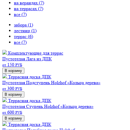
на верандах (
7
)
на террасах (
7
)
все (
7
)
забора (
1
)
лестниц (
1
)
террас (
6
)
все (
7
)
Комплектующие для террас
Пустотелая
Лага из ДПК
150
от
РУБ
В корзину
Террасная доска ДПК
Пустотелая
Подступень Holzhof «Кольца дерева»
300
от
РУБ
В корзину
Террасная доска ДПК
Пустотелая
Ступень Holzhof «Кольца дерева»
600
от
РУБ
В корзину
Террасная доска ДПК