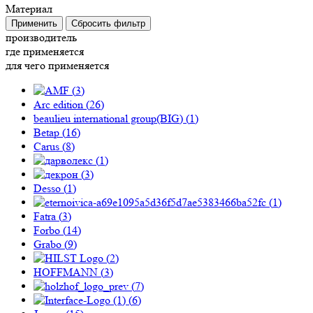
Материал
Применить
Сбросить фильтр
производитель
где применяется
для чего применяется
(
3
)
Arc edition (
26
)
beaulieu international group(BIG) (
1
)
Betap (
16
)
Carus (
8
)
(
1
)
(
3
)
Desso (
1
)
(
1
)
Fatra (
3
)
Forbo (
14
)
Grabo (
9
)
(
2
)
HOFFMANN (
3
)
(
7
)
(
6
)