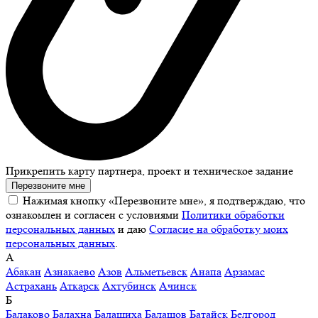
Прикрепить карту партнера, проект и техническое задание
Перезвоните мне
Нажимая кнопку «Перезвоните мне», я подтверждаю, что
ознакомлен и согласен с условиями
Политики обработки
персональных данных
и даю
Согласие на обработку моих
персональных данных
.
А
Абакан
Азнакаево
Азов
Альметьевск
Анапа
Арзамас
Астрахань
Аткарск
Ахтубинск
Ачинск
Б
Балаково
Балахна
Балашиха
Балашов
Батайск
Белгород