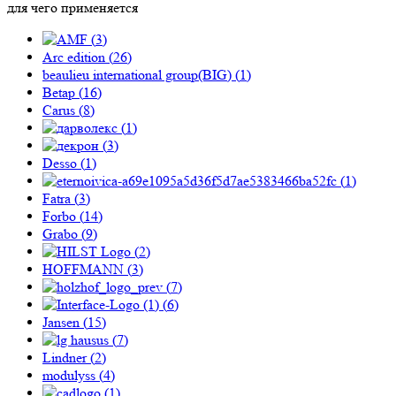
для чего применяется
(
3
)
Arc edition (
26
)
beaulieu international group(BIG) (
1
)
Betap (
16
)
Carus (
8
)
(
1
)
(
3
)
Desso (
1
)
(
1
)
Fatra (
3
)
Forbo (
14
)
Grabo (
9
)
(
2
)
HOFFMANN (
3
)
(
7
)
(
6
)
Jansen (
15
)
(
7
)
Lindner (
2
)
modulyss (
4
)
(
1
)