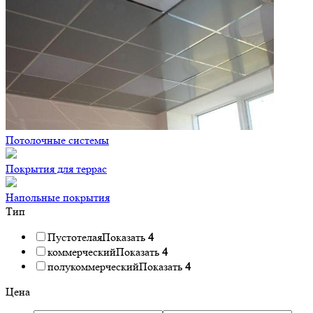
Потолочные системы
Покрытия для террас
Напольные покрытия
Тип
Пустотелая
Показать
4
коммерческий
Показать
4
полукоммерческий
Показать
4
Цена