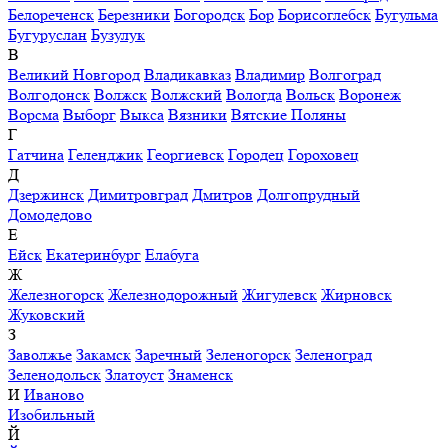
Белореченск
Березники
Богородск
Бор
Борисоглебск
Бугульма
Бугуруслан
Бузулук
В
Великий Новгород
Владикавказ
Владимир
Волгоград
Волгодонск
Волжск
Волжский
Вологда
Вольск
Воронеж
Ворсма
Выборг
Выкса
Вязники
Вятские Поляны
Г
Гатчина
Геленджик
Георгиевск
Городец
Гороховец
Д
Дзержинск
Димитровград
Дмитров
Долгопрудный
Домодедово
Е
Ейск
Екатеринбург
Елабуга
Ж
Железногорск
Железнодорожный
Жигулевск
Жирновск
Жуковский
З
Заволжье
Закамск
Заречный
Зеленогорск
Зеленоград
Зеленодольск
Златоуст
Знаменск
И
Иваново
Изобильный
Й