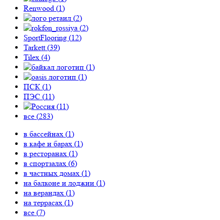
Renwood (
1
)
(
2
)
(
2
)
SportFlooring (
12
)
Tarkett (
39
)
Tilex (
4
)
(
1
)
(
1
)
ПСК (
1
)
ПЭС (
11
)
(
11
)
все (
283
)
в бассейнах (
1
)
в кафе и барах (
1
)
в ресторанах (
1
)
в спортзалах (
6
)
в частных домах (
1
)
на балконе и лоджии (
1
)
на верандах (
1
)
на террасах (
1
)
все (
7
)