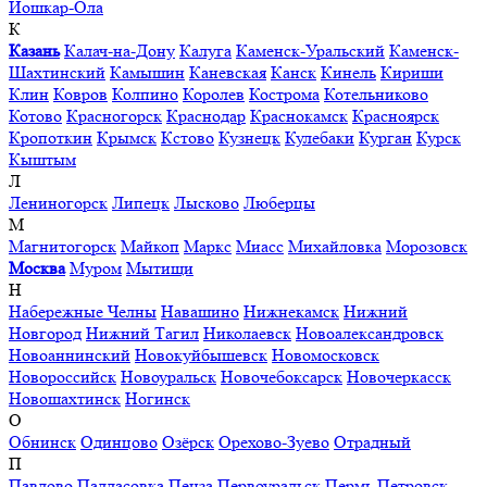
Йошкар-Ола
К
Казань
Калач-на-Дону
Калуга
Каменск-Уральский
Каменск-
Шахтинский
Камышин
Каневская
Канск
Кинель
Кириши
Клин
Ковров
Колпино
Королев
Кострома
Котельниково
Котово
Красногорск
Краснодар
Краснокамск
Красноярск
Кропоткин
Крымск
Кстово
Кузнецк
Кулебаки
Курган
Курск
Кыштым
Л
Лениногорск
Липецк
Лысково
Люберцы
М
Магнитогорск
Майкоп
Маркс
Миасс
Михайловка
Морозовск
Москва
Муром
Мытищи
Н
Набережные Челны
Навашино
Нижнекамск
Нижний
Новгород
Нижний Тагил
Николаевск
Новоалександровск
Новоаннинский
Новокуйбышевск
Новомосковск
Новороссийск
Новоуральск
Новочебоксарск
Новочеркасск
Новошахтинск
Ногинск
О
Обнинск
Одинцово
Озёрск
Орехово-Зуево
Отрадный
П
Павлово
Палласовка
Пенза
Первоуральск
Пермь
Петровск