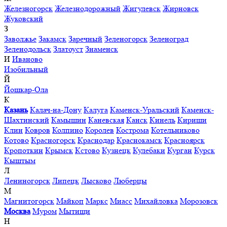
Железногорск
Железнодорожный
Жигулевск
Жирновск
Жуковский
З
Заволжье
Закамск
Заречный
Зеленогорск
Зеленоград
Зеленодольск
Златоуст
Знаменск
И
Иваново
Изобильный
Й
Йошкар-Ола
К
Казань
Калач-на-Дону
Калуга
Каменск-Уральский
Каменск-
Шахтинский
Камышин
Каневская
Канск
Кинель
Кириши
Клин
Ковров
Колпино
Королев
Кострома
Котельниково
Котово
Красногорск
Краснодар
Краснокамск
Красноярск
Кропоткин
Крымск
Кстово
Кузнецк
Кулебаки
Курган
Курск
Кыштым
Л
Лениногорск
Липецк
Лысково
Люберцы
М
Магнитогорск
Майкоп
Маркс
Миасс
Михайловка
Морозовск
Москва
Муром
Мытищи
Н