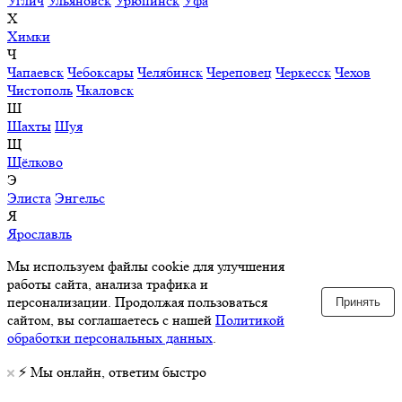
Углич
Ульяновск
Урюпинск
Уфа
Х
Химки
Ч
Чапаевск
Чебоксары
Челябинск
Череповец
Черкесск
Чехов
Чистополь
Чкаловск
Ш
Шахты
Шуя
Щ
Щёлково
Э
Элиста
Энгельс
Я
Ярославль
Мы используем файлы cookie для улучшения
работы сайта, анализа трафика и
персонализации. Продолжая пользоваться
Принять
сайтом, вы соглашаетесь с нашей
Политикой
обработки персональных данных
.
⚡️ Мы онлайн, ответим быстро