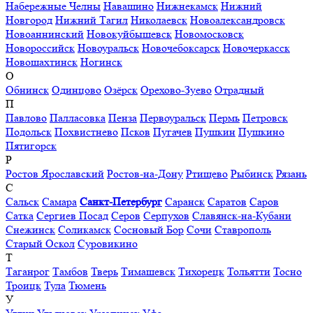
Набережные Челны
Навашино
Нижнекамск
Нижний
Новгород
Нижний Тагил
Николаевск
Новоалександровск
Новоаннинский
Новокуйбышевск
Новомосковск
Новороссийск
Новоуральск
Новочебоксарск
Новочеркасск
Новошахтинск
Ногинск
О
Обнинск
Одинцово
Озёрск
Орехово-Зуево
Отрадный
П
Павлово
Палласовка
Пенза
Первоуральск
Пермь
Петровск
Подольск
Похвистнево
Псков
Пугачев
Пушкин
Пушкино
Пятигорск
Р
Ростов Ярославский
Ростов-на-Дону
Ртищево
Рыбинск
Рязань
С
Сальск
Самара
Санкт-Петербург
Саранск
Саратов
Саров
Сатка
Сергиев Посад
Серов
Серпухов
Славянск-на-Кубани
Снежинск
Соликамск
Сосновый Бор
Сочи
Ставрополь
Старый Оскол
Суровикино
Т
Таганрог
Тамбов
Тверь
Тимашевск
Тихорецк
Тольятти
Тосно
Троицк
Тула
Тюмень
У