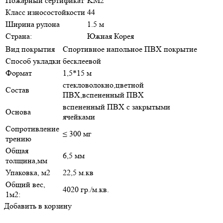
Пожарный сертификат
KM2
Класс износостойкости
44
Ширина рулона
1.5 м
Страна:
Южная Корея
Вид покрытия
Спортивное напольное ПВХ покрытие
Способ укладки
бесклеевой
Формат
1,5*15 м
стекловолокно,цветной
Состав
ПВХ,вспененный ПВХ
вспененный ПВХ с закрытыми
Основа
ячейками
Сопротивление
≤ 300 мг
трению
Общая
6,5 мм
толщина,мм
Упаковка, м2
22,5 м.кв
Общий вес,
4020 гр./м.кв.
1м2:
Добавить в корзину