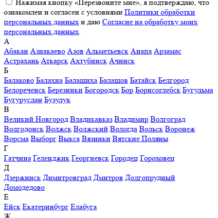
Нажимая кнопку «Перезвоните мне», я подтверждаю, что
ознакомлен и согласен с условиями
Политики обработки
персональных данных
и даю
Согласие на обработку моих
персональных данных
.
А
Абакан
Азнакаево
Азов
Альметьевск
Анапа
Арзамас
Астрахань
Аткарск
Ахтубинск
Ачинск
Б
Балаково
Балахна
Балашиха
Балашов
Батайск
Белгород
Белореченск
Березники
Богородск
Бор
Борисоглебск
Бугульма
Бугуруслан
Бузулук
В
Великий Новгород
Владикавказ
Владимир
Волгоград
Волгодонск
Волжск
Волжский
Вологда
Вольск
Воронеж
Ворсма
Выборг
Выкса
Вязники
Вятские Поляны
Г
Гатчина
Геленджик
Георгиевск
Городец
Гороховец
Д
Дзержинск
Димитровград
Дмитров
Долгопрудный
Домодедово
Е
Ейск
Екатеринбург
Елабуга
Ж