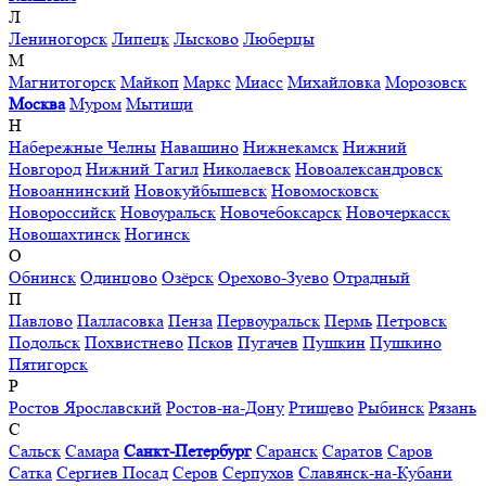
Л
Лениногорск
Липецк
Лысково
Люберцы
М
Магнитогорск
Майкоп
Маркс
Миасс
Михайловка
Морозовск
Москва
Муром
Мытищи
Н
Набережные Челны
Навашино
Нижнекамск
Нижний
Новгород
Нижний Тагил
Николаевск
Новоалександровск
Новоаннинский
Новокуйбышевск
Новомосковск
Новороссийск
Новоуральск
Новочебоксарск
Новочеркасск
Новошахтинск
Ногинск
О
Обнинск
Одинцово
Озёрск
Орехово-Зуево
Отрадный
П
Павлово
Палласовка
Пенза
Первоуральск
Пермь
Петровск
Подольск
Похвистнево
Псков
Пугачев
Пушкин
Пушкино
Пятигорск
Р
Ростов Ярославский
Ростов-на-Дону
Ртищево
Рыбинск
Рязань
С
Сальск
Самара
Санкт-Петербург
Саранск
Саратов
Саров
Сатка
Сергиев Посад
Серов
Серпухов
Славянск-на-Кубани