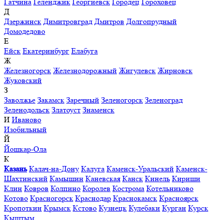
Гатчина
Геленджик
Георгиевск
Городец
Гороховец
Д
Дзержинск
Димитровград
Дмитров
Долгопрудный
Домодедово
Е
Ейск
Екатеринбург
Елабуга
Ж
Железногорск
Железнодорожный
Жигулевск
Жирновск
Жуковский
З
Заволжье
Закамск
Заречный
Зеленогорск
Зеленоград
Зеленодольск
Златоуст
Знаменск
И
Иваново
Изобильный
Й
Йошкар-Ола
К
Казань
Калач-на-Дону
Калуга
Каменск-Уральский
Каменск-
Шахтинский
Камышин
Каневская
Канск
Кинель
Кириши
Клин
Ковров
Колпино
Королев
Кострома
Котельниково
Котово
Красногорск
Краснодар
Краснокамск
Красноярск
Кропоткин
Крымск
Кстово
Кузнецк
Кулебаки
Курган
Курск
Кыштым