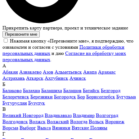
Прикрепить карту партнера, проект и техническое задание
Перезвоните мне
Нажимая кнопку «Перезвоните мне», я подтверждаю, что
ознакомлен и согласен с условиями
Политики обработки
персональных данных
и даю
Согласие на обработку моих
персональных данных
.
А
Абакан
Азнакаево
Азов
Альметьевск
Анапа
Арзамас
Астрахань
Аткарск
Ахтубинск
Ачинск
Б
Балаково
Балахна
Балашиха
Балашов
Батайск
Белгород
Белореченск
Березники
Богородск
Бор
Борисоглебск
Бугульма
Бугуруслан
Бузулук
В
Великий Новгород
Владикавказ
Владимир
Волгоград
Волгодонск
Волжск
Волжский
Вологда
Вольск
Воронеж
Ворсма
Выборг
Выкса
Вязники
Вятские Поляны
Г