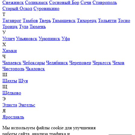
Снежинск
Соликамск
Сосновый Бор
Сочи
Ставрополь
Старый Оскол
Суровикино
Т
Таганрог
Тамбов
Тверь
Тимашевск
Тихорецк
Тольятти
Тосно
Троицк
Тула
Тюмень
У
Углич
Ульяновск
Урюпинск
Уфа
Х
Химки
Ч
Чапаевск
Чебоксары
Челябинск
Череповец
Черкесск
Чехов
Чистополь
Чкаловск
Ш
Шахты
Шуя
Щ
Щёлково
Э
Элиста
Энгельс
Я
Ярославль
Мы используем файлы cookie для улучшения
работы сайта, анализа трафика и