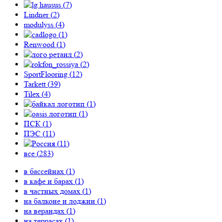
(
7
)
Lindner (
2
)
modulyss (
4
)
(
1
)
Renwood (
1
)
(
2
)
(
2
)
SportFlooring (
12
)
Tarkett (
39
)
Tilex (
4
)
(
1
)
(
1
)
ПСК (
1
)
ПЭС (
11
)
(
11
)
все (
283
)
в бассейнах (
1
)
в кафе и барах (
1
)
в частных домах (
1
)
на балконе и лоджии (
1
)
на верандах (
1
)
на террасах (
1
)