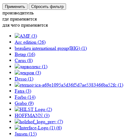
Применить
Сбросить фильтр
производитель
где применяется
для чего применяется
(
3
)
Arc edition (
26
)
beaulieu international group(BIG) (
1
)
Betap (
16
)
Carus (
8
)
(
1
)
(
3
)
Desso (
1
)
(
1
)
Fatra (
3
)
Forbo (
14
)
Grabo (
9
)
(
2
)
HOFFMANN (
3
)
(
7
)
(
6
)
Jansen (
15
)