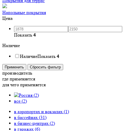
Покрытия для террас
Напольные покрытия
Цена
Показать
4
Наличие
Наличие
Показать
4
Применить
Сбросить фильтр
производитель
где применяется
для чего применяется
(
2
)
все (
2
)
в аэропортах и вокзалах (
1
)
в бассейнах (
31
)
в бизнес-центрах (
2
)
в гаражах (
6
)