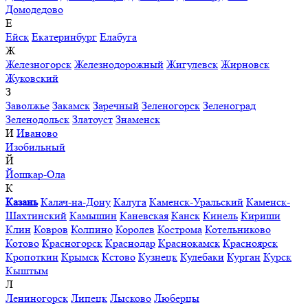
Домодедово
Е
Ейск
Екатеринбург
Елабуга
Ж
Железногорск
Железнодорожный
Жигулевск
Жирновск
Жуковский
З
Заволжье
Закамск
Заречный
Зеленогорск
Зеленоград
Зеленодольск
Златоуст
Знаменск
И
Иваново
Изобильный
Й
Йошкар-Ола
К
Казань
Калач-на-Дону
Калуга
Каменск-Уральский
Каменск-
Шахтинский
Камышин
Каневская
Канск
Кинель
Кириши
Клин
Ковров
Колпино
Королев
Кострома
Котельниково
Котово
Красногорск
Краснодар
Краснокамск
Красноярск
Кропоткин
Крымск
Кстово
Кузнецк
Кулебаки
Курган
Курск
Кыштым
Л
Лениногорск
Липецк
Лысково
Люберцы