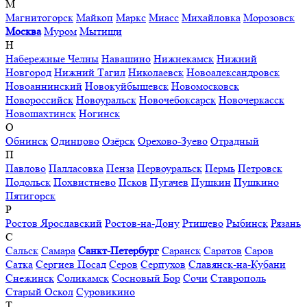
М
Магнитогорск
Майкоп
Маркс
Миасс
Михайловка
Морозовск
Москва
Муром
Мытищи
Н
Набережные Челны
Навашино
Нижнекамск
Нижний
Новгород
Нижний Тагил
Николаевск
Новоалександровск
Новоаннинский
Новокуйбышевск
Новомосковск
Новороссийск
Новоуральск
Новочебоксарск
Новочеркасск
Новошахтинск
Ногинск
О
Обнинск
Одинцово
Озёрск
Орехово-Зуево
Отрадный
П
Павлово
Палласовка
Пенза
Первоуральск
Пермь
Петровск
Подольск
Похвистнево
Псков
Пугачев
Пушкин
Пушкино
Пятигорск
Р
Ростов Ярославский
Ростов-на-Дону
Ртищево
Рыбинск
Рязань
С
Сальск
Самара
Санкт-Петербург
Саранск
Саратов
Саров
Сатка
Сергиев Посад
Серов
Серпухов
Славянск-на-Кубани
Снежинск
Соликамск
Сосновый Бор
Сочи
Ставрополь
Старый Оскол
Суровикино
Т