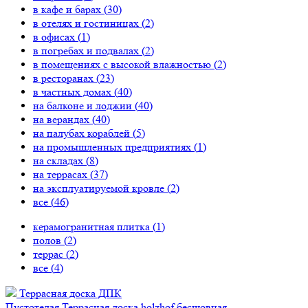
в кафе и барах (
30
)
в отелях и гостиницах (
2
)
в офисах (
1
)
в погребах и подвалах (
2
)
в помещениях с высокой влажностью (
2
)
в ресторанах (
23
)
в частных домах (
40
)
на балконе и лоджии (
40
)
на верандах (
40
)
на палубах кораблей (
5
)
на промышленных предприятиях (
1
)
на складах (
8
)
на террасах (
37
)
на эксплуатируемой кровле (
2
)
все (
46
)
керамогранитная плитка (
1
)
полов (
2
)
террас (
2
)
все (
4
)
Террасная доска ДПК
Пустотелая
Террасная доска holzhof бесшовная