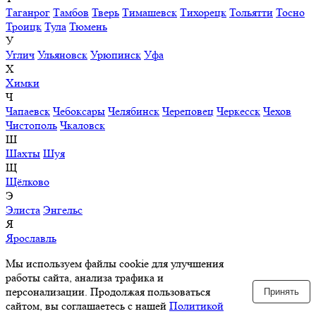
Таганрог
Тамбов
Тверь
Тимашевск
Тихорецк
Тольятти
Тосно
Троицк
Тула
Тюмень
У
Углич
Ульяновск
Урюпинск
Уфа
Х
Химки
Ч
Чапаевск
Чебоксары
Челябинск
Череповец
Черкесск
Чехов
Чистополь
Чкаловск
Ш
Шахты
Шуя
Щ
Щёлково
Э
Элиста
Энгельс
Я
Ярославль
Мы используем файлы cookie для улучшения
работы сайта, анализа трафика и
персонализации. Продолжая пользоваться
Принять
сайтом, вы соглашаетесь с нашей
Политикой