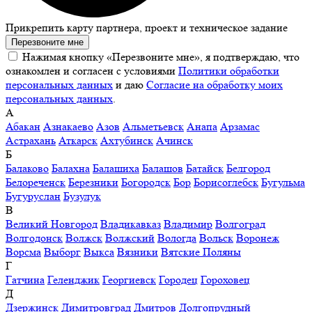
Прикрепить карту партнера, проект и техническое задание
Перезвоните мне
Нажимая кнопку «Перезвоните мне», я подтверждаю, что
ознакомлен и согласен с условиями
Политики обработки
персональных данных
и даю
Согласие на обработку моих
персональных данных
.
А
Абакан
Азнакаево
Азов
Альметьевск
Анапа
Арзамас
Астрахань
Аткарск
Ахтубинск
Ачинск
Б
Балаково
Балахна
Балашиха
Балашов
Батайск
Белгород
Белореченск
Березники
Богородск
Бор
Борисоглебск
Бугульма
Бугуруслан
Бузулук
В
Великий Новгород
Владикавказ
Владимир
Волгоград
Волгодонск
Волжск
Волжский
Вологда
Вольск
Воронеж
Ворсма
Выборг
Выкса
Вязники
Вятские Поляны
Г
Гатчина
Геленджик
Георгиевск
Городец
Гороховец
Д
Дзержинск
Димитровград
Дмитров
Долгопрудный