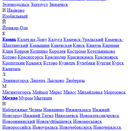
Зеленодольск
Златоуст
Знаменск
И
Иваново
Изобильный
Й
Йошкар-Ола
К
Казань
Калач-на-Дону
Калуга
Каменск-Уральский
Каменск-
Шахтинский
Камышин
Каневская
Канск
Кинель
Кириши
Клин
Ковров
Колпино
Королев
Кострома
Котельниково
Котово
Красногорск
Краснодар
Краснокамск
Красноярск
Кропоткин
Крымск
Кстово
Кузнецк
Кулебаки
Курган
Курск
Кыштым
Л
Лениногорск
Липецк
Лысково
Люберцы
М
Магнитогорск
Майкоп
Маркс
Миасс
Михайловка
Морозовск
Москва
Муром
Мытищи
Н
Набережные Челны
Навашино
Нижнекамск
Нижний
Новгород
Нижний Тагил
Николаевск
Новоалександровск
Новоаннинский
Новокуйбышевск
Новомосковск
Новороссийск
Новоуральск
Новочебоксарск
Новочеркасск