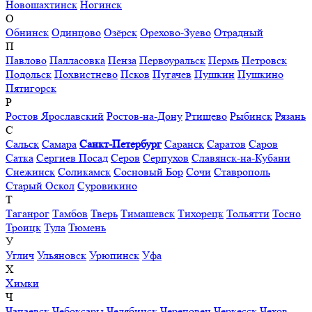
Новошахтинск
Ногинск
О
Обнинск
Одинцово
Озёрск
Орехово-Зуево
Отрадный
П
Павлово
Палласовка
Пенза
Первоуральск
Пермь
Петровск
Подольск
Похвистнево
Псков
Пугачев
Пушкин
Пушкино
Пятигорск
Р
Ростов Ярославский
Ростов-на-Дону
Ртищево
Рыбинск
Рязань
С
Сальск
Самара
Санкт-Петербург
Саранск
Саратов
Саров
Сатка
Сергиев Посад
Серов
Серпухов
Славянск-на-Кубани
Снежинск
Соликамск
Сосновый Бор
Сочи
Ставрополь
Старый Оскол
Суровикино
Т
Таганрог
Тамбов
Тверь
Тимашевск
Тихорецк
Тольятти
Тосно
Троицк
Тула
Тюмень
У
Углич
Ульяновск
Урюпинск
Уфа
Х
Химки
Ч
Чапаевск
Чебоксары
Челябинск
Череповец
Черкесск
Чехов