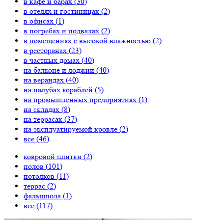
в кафе и барах (
30
)
в отелях и гостиницах (
2
)
в офисах (
1
)
в погребах и подвалах (
2
)
в помещениях с высокой влажностью (
2
)
в ресторанах (
23
)
в частных домах (
40
)
на балконе и лоджии (
40
)
на верандах (
40
)
на палубах кораблей (
5
)
на промышленных предприятиях (
1
)
на складах (
8
)
на террасах (
37
)
на эксплуатируемой кровле (
2
)
все (
46
)
ковровой плитки (
2
)
полов (
101
)
потолков (
11
)
террас (
2
)
фальшпола (
1
)
все (
117
)