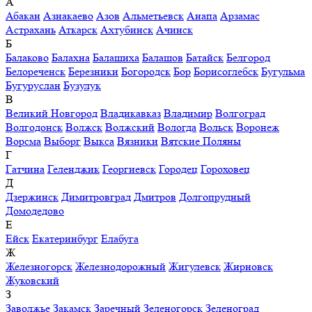
А
Абакан
Азнакаево
Азов
Альметьевск
Анапа
Арзамас
Астрахань
Аткарск
Ахтубинск
Ачинск
Б
Балаково
Балахна
Балашиха
Балашов
Батайск
Белгород
Белореченск
Березники
Богородск
Бор
Борисоглебск
Бугульма
Бугуруслан
Бузулук
В
Великий Новгород
Владикавказ
Владимир
Волгоград
Волгодонск
Волжск
Волжский
Вологда
Вольск
Воронеж
Ворсма
Выборг
Выкса
Вязники
Вятские Поляны
Г
Гатчина
Геленджик
Георгиевск
Городец
Гороховец
Д
Дзержинск
Димитровград
Дмитров
Долгопрудный
Домодедово
Е
Ейск
Екатеринбург
Елабуга
Ж
Железногорск
Железнодорожный
Жигулевск
Жирновск
Жуковский
З
Заволжье
Закамск
Заречный
Зеленогорск
Зеленоград