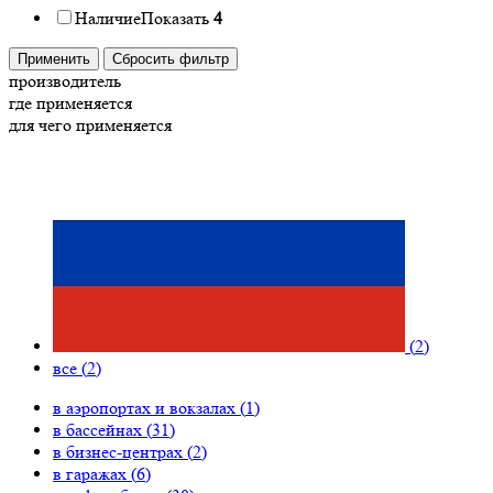
Наличие
Показать
4
Применить
Сбросить фильтр
производитель
где применяется
для чего применяется
(
2
)
все (
2
)
в аэропортах и вокзалах (
1
)
в бассейнах (
31
)
в бизнес-центрах (
2
)
в гаражах (
6
)