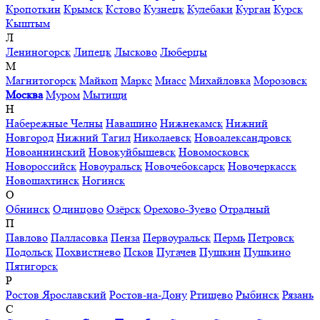
Кропоткин
Крымск
Кстово
Кузнецк
Кулебаки
Курган
Курск
Кыштым
Л
Лениногорск
Липецк
Лысково
Люберцы
М
Магнитогорск
Майкоп
Маркс
Миасс
Михайловка
Морозовск
Москва
Муром
Мытищи
Н
Набережные Челны
Навашино
Нижнекамск
Нижний
Новгород
Нижний Тагил
Николаевск
Новоалександровск
Новоаннинский
Новокуйбышевск
Новомосковск
Новороссийск
Новоуральск
Новочебоксарск
Новочеркасск
Новошахтинск
Ногинск
О
Обнинск
Одинцово
Озёрск
Орехово-Зуево
Отрадный
П
Павлово
Палласовка
Пенза
Первоуральск
Пермь
Петровск
Подольск
Похвистнево
Псков
Пугачев
Пушкин
Пушкино
Пятигорск
Р
Ростов Ярославский
Ростов-на-Дону
Ртищево
Рыбинск
Рязань
С