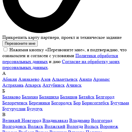
Прикрепить карту партнера, проект и техническое задание
Перезвоните мне
Нажимая кнопку «Перезвоните мне», я подтверждаю, что
ознакомлен и согласен с условиями
Политики обработки
персональных данных
и даю
Согласие на обработку моих
персональных данных
.
А
Абакан
Азнакаево
Азов
Альметьевск
Анапа
Арзамас
Астрахань
Аткарск
Ахтубинск
Ачинск
Б
Балаково
Балахна
Балашиха
Балашов
Батайск
Белгород
Белореченск
Березники
Богородск
Бор
Борисоглебск
Бугульма
Бугуруслан
Бузулук
В
Великий Новгород
Владикавказ
Владимир
Волгоград
Волгодонск
Волжск
Волжский
Вологда
Вольск
Воронеж