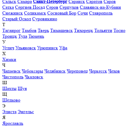
Сальск
Самара
Санкт-Петербург
Саранск
Саратов
Саров
Сатка
Сергиев Посад
Серов
Серпухов
Славянск-на-Кубани
Снежинск
Соликамск
Сосновый Бор
Сочи
Ставрополь
Старый Оскол
Суровикино
Т
Таганрог
Тамбов
Тверь
Тимашевск
Тихорецк
Тольятти
Тосно
Троицк
Тула
Тюмень
У
Углич
Ульяновск
Урюпинск
Уфа
Х
Химки
Ч
Чапаевск
Чебоксары
Челябинск
Череповец
Черкесск
Чехов
Чистополь
Чкаловск
Ш
Шахты
Шуя
Щ
Щёлково
Э
Элиста
Энгельс
Я
Ярославль