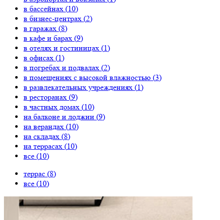
в бассейнах (
10
)
в бизнес-центрах (
2
)
в гаражах (
8
)
в кафе и барах (
9
)
в отелях и гостиницах (
1
)
в офисах (
1
)
в погребах и подвалах (
2
)
в помещениях с высокой влажностью (
3
)
в развлекательных учреждениях (
1
)
в ресторанах (
9
)
в частных домах (
10
)
на балконе и лоджии (
9
)
на верандах (
10
)
на складах (
8
)
на террасах (
10
)
все (
10
)
террас (
8
)
все (
10
)