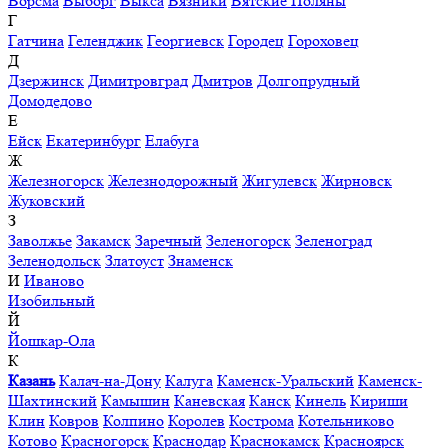
Ворсма
Выборг
Выкса
Вязники
Вятские Поляны
Г
Гатчина
Геленджик
Георгиевск
Городец
Гороховец
Д
Дзержинск
Димитровград
Дмитров
Долгопрудный
Домодедово
Е
Ейск
Екатеринбург
Елабуга
Ж
Железногорск
Железнодорожный
Жигулевск
Жирновск
Жуковский
З
Заволжье
Закамск
Заречный
Зеленогорск
Зеленоград
Зеленодольск
Златоуст
Знаменск
И
Иваново
Изобильный
Й
Йошкар-Ола
К
Казань
Калач-на-Дону
Калуга
Каменск-Уральский
Каменск-
Шахтинский
Камышин
Каневская
Канск
Кинель
Кириши
Клин
Ковров
Колпино
Королев
Кострома
Котельниково
Котово
Красногорск
Краснодар
Краснокамск
Красноярск