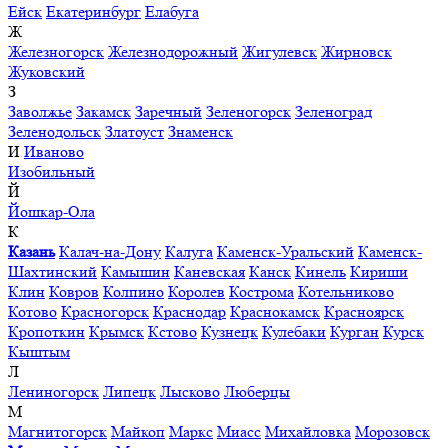
Ейск
Екатеринбург
Елабуга
Ж
Железногорск
Железнодорожный
Жигулевск
Жирновск
Жуковский
З
Заволжье
Закамск
Заречный
Зеленогорск
Зеленоград
Зеленодольск
Златоуст
Знаменск
И
Иваново
Изобильный
Й
Йошкар-Ола
К
Казань
Калач-на-Дону
Калуга
Каменск-Уральский
Каменск-
Шахтинский
Камышин
Каневская
Канск
Кинель
Кириши
Клин
Ковров
Колпино
Королев
Кострома
Котельниково
Котово
Красногорск
Краснодар
Краснокамск
Красноярск
Кропоткин
Крымск
Кстово
Кузнецк
Кулебаки
Курган
Курск
Кыштым
Л
Лениногорск
Липецк
Лысково
Люберцы
М
Магнитогорск
Майкоп
Маркс
Миасс
Михайловка
Морозовск