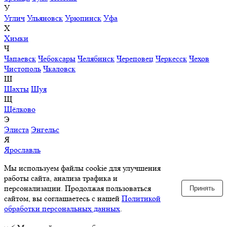
У
Углич
Ульяновск
Урюпинск
Уфа
Х
Химки
Ч
Чапаевск
Чебоксары
Челябинск
Череповец
Черкесск
Чехов
Чистополь
Чкаловск
Ш
Шахты
Шуя
Щ
Щёлково
Э
Элиста
Энгельс
Я
Ярославль
Мы используем файлы cookie для улучшения
работы сайта, анализа трафика и
персонализации. Продолжая пользоваться
Принять
сайтом, вы соглашаетесь с нашей
Политикой
обработки персональных данных
.