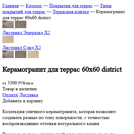
Главная
—
Каталог
—
Покрытия для террас
—
Типы
покрытий для террас
—
Террасная плитка
—
Керамогранит
для террас 60х60 district
Дистрикт Эмеральд Х2
Дистрикт Сэнд Х2
Керамогранит для террас 60х60 district
3300
от
РУБ/кв.м
Товар в наличии
Оплата
|
Доставка
Добавить в корзину
Коллекция уличного керамогранита, которая позволяет
создавать разные по тону поверхности, с точностью
воспроизводящие оттенки натурального камня.