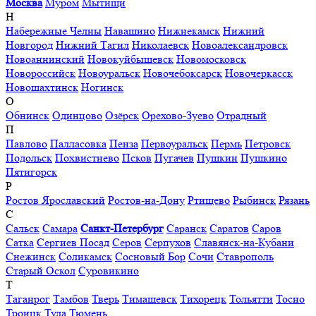
Москва
Муром
Мытищи
Н
Набережные Челны
Навашино
Нижнекамск
Нижний
Новгород
Нижний Тагил
Николаевск
Новоалександровск
Новоаннинский
Новокуйбышевск
Новомосковск
Новороссийск
Новоуральск
Новочебоксарск
Новочеркасск
Новошахтинск
Ногинск
О
Обнинск
Одинцово
Озёрск
Орехово-Зуево
Отрадный
П
Павлово
Палласовка
Пенза
Первоуральск
Пермь
Петровск
Подольск
Похвистнево
Псков
Пугачев
Пушкин
Пушкино
Пятигорск
Р
Ростов Ярославский
Ростов-на-Дону
Ртищево
Рыбинск
Рязань
С
Сальск
Самара
Санкт-Петербург
Саранск
Саратов
Саров
Сатка
Сергиев Посад
Серов
Серпухов
Славянск-на-Кубани
Снежинск
Соликамск
Сосновый Бор
Сочи
Ставрополь
Старый Оскол
Суровикино
Т
Таганрог
Тамбов
Тверь
Тимашевск
Тихорецк
Тольятти
Тосно
Троицк
Тула
Тюмень