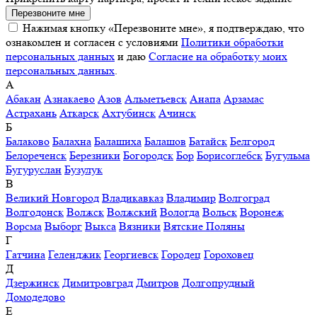
Перезвоните мне
Нажимая кнопку «Перезвоните мне», я подтверждаю, что
ознакомлен и согласен с условиями
Политики обработки
персональных данных
и даю
Согласие на обработку моих
персональных данных
.
А
Абакан
Азнакаево
Азов
Альметьевск
Анапа
Арзамас
Астрахань
Аткарск
Ахтубинск
Ачинск
Б
Балаково
Балахна
Балашиха
Балашов
Батайск
Белгород
Белореченск
Березники
Богородск
Бор
Борисоглебск
Бугульма
Бугуруслан
Бузулук
В
Великий Новгород
Владикавказ
Владимир
Волгоград
Волгодонск
Волжск
Волжский
Вологда
Вольск
Воронеж
Ворсма
Выборг
Выкса
Вязники
Вятские Поляны
Г
Гатчина
Геленджик
Георгиевск
Городец
Гороховец
Д
Дзержинск
Димитровград
Дмитров
Долгопрудный
Домодедово
Е