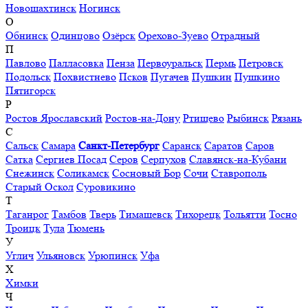
Новошахтинск
Ногинск
О
Обнинск
Одинцово
Озёрск
Орехово-Зуево
Отрадный
П
Павлово
Палласовка
Пенза
Первоуральск
Пермь
Петровск
Подольск
Похвистнево
Псков
Пугачев
Пушкин
Пушкино
Пятигорск
Р
Ростов Ярославский
Ростов-на-Дону
Ртищево
Рыбинск
Рязань
С
Сальск
Самара
Санкт-Петербург
Саранск
Саратов
Саров
Сатка
Сергиев Посад
Серов
Серпухов
Славянск-на-Кубани
Снежинск
Соликамск
Сосновый Бор
Сочи
Ставрополь
Старый Оскол
Суровикино
Т
Таганрог
Тамбов
Тверь
Тимашевск
Тихорецк
Тольятти
Тосно
Троицк
Тула
Тюмень
У
Углич
Ульяновск
Урюпинск
Уфа
Х
Химки
Ч