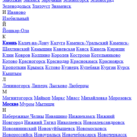
Зеленодольск
Златоуст
Знаменск
И
Иваново
Изобильный
Й
Йошкар-Ола
К
Казань
Калач-на-Дону
Калуга
Каменск-Уральский
Каменск-
Шахтинский
Камышин
Каневская
Канск
Кинель
Кириши
Клин
Ковров
Колпино
Королев
Кострома
Котельниково
Котово
Красногорск
Краснодар
Краснокамск
Красноярск
Кропоткин
Крымск
Кстово
Кузнецк
Кулебаки
Курган
Курск
Кыштым
Л
Лениногорск
Липецк
Лысково
Люберцы
М
Магнитогорск
Майкоп
Маркс
Миасс
Михайловка
Морозовск
Москва
Муром
Мытищи
Н
Набережные Челны
Навашино
Нижнекамск
Нижний
Новгород
Нижний Тагил
Николаевск
Новоалександровск
Новоаннинский
Новокуйбышевск
Новомосковск
Новороссийск
Новоуральск
Новочебоксарск
Новочеркасск