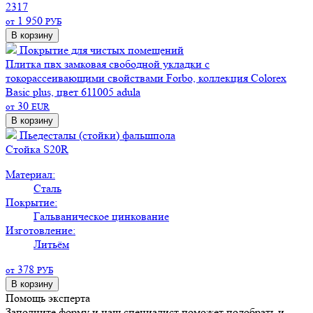
2317
1 950
от
РУБ
В корзину
Покрытие для чистых помещений
Плитка пвх замковая свободной укладки с
токорассеивающими свойствами Forbo, коллекция Colorex
Basic plus, цвет 611005 adula
30
от
EUR
В корзину
Пьедесталы (стойки) фальшпола
Стойка S20R
Материал:
Сталь
Покрытие:
Гальваническое цинкование
Изготовление:
Литьём
378
от
РУБ
В корзину
Помощь эксперта
Заполните форму и наш специалист поможет подобрать
и