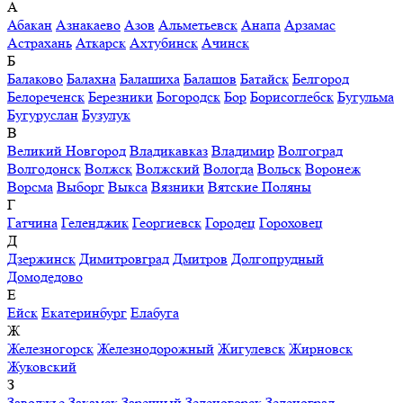
А
Абакан
Азнакаево
Азов
Альметьевск
Анапа
Арзамас
Астрахань
Аткарск
Ахтубинск
Ачинск
Б
Балаково
Балахна
Балашиха
Балашов
Батайск
Белгород
Белореченск
Березники
Богородск
Бор
Борисоглебск
Бугульма
Бугуруслан
Бузулук
В
Великий Новгород
Владикавказ
Владимир
Волгоград
Волгодонск
Волжск
Волжский
Вологда
Вольск
Воронеж
Ворсма
Выборг
Выкса
Вязники
Вятские Поляны
Г
Гатчина
Геленджик
Георгиевск
Городец
Гороховец
Д
Дзержинск
Димитровград
Дмитров
Долгопрудный
Домодедово
Е
Ейск
Екатеринбург
Елабуга
Ж
Железногорск
Железнодорожный
Жигулевск
Жирновск
Жуковский
З
Заволжье
Закамск
Заречный
Зеленогорск
Зеленоград