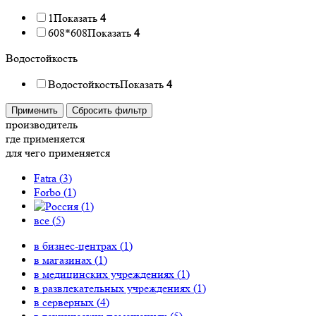
1
Показать
4
608*608
Показать
4
Водостойкость
Водостойкость
Показать
4
Применить
Сбросить фильтр
производитель
где применяется
для чего применяется
Fatra (
3
)
Forbo (
1
)
(
1
)
все (
5
)
в бизнес-центрах (
1
)
в магазинах (
1
)
в медицинских учреждениях (
1
)
в развлекательных учреждениях (
1
)
в серверных (
4
)