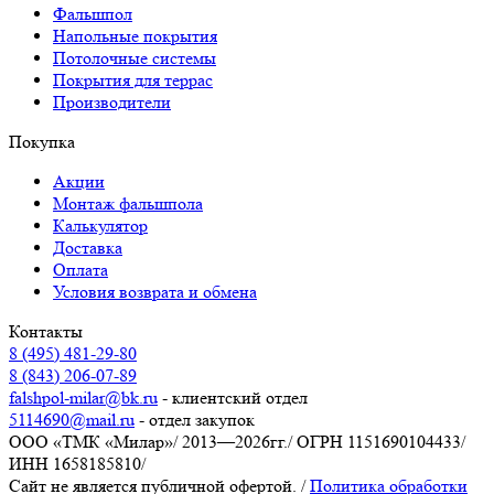
Фальшпол
Напольные покрытия
Потолочные системы
Покрытия для террас
Производители
Покупка
Акции
Монтаж фальшпола
Калькулятор
Доставка
Оплата
Условия возврата и обмена
Контакты
8 (495) 481-29-80
8 (843) 206-07-89
falshpol-milar@bk.ru
- клиентский отдел
5114690@mail.ru
- отдел закупок
ООО «ТМК «Милар»
/
2013—2026гг.
/
ОГРН 1151690104433
/
ИНН 1658185810
/
Сайт не является публичной офертой.
/
Политика обработки