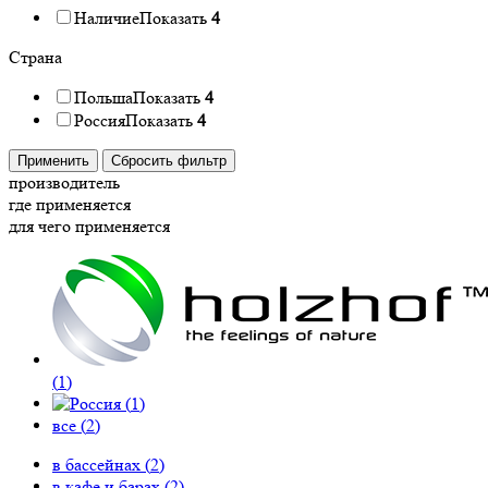
Наличие
Показать
4
Страна
Польша
Показать
4
Россия
Показать
4
Применить
Сбросить фильтр
производитель
где применяется
для чего применяется
(
1
)
(
1
)
все (
2
)
в бассейнах (
2
)
в кафе и барах (
2
)