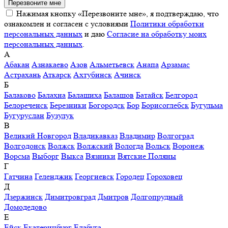
Перезвоните мне
Нажимая кнопку «Перезвоните мне», я подтверждаю, что
ознакомлен и согласен с условиями
Политики обработки
персональных данных
и даю
Согласие на обработку моих
персональных данных
.
А
Абакан
Азнакаево
Азов
Альметьевск
Анапа
Арзамас
Астрахань
Аткарск
Ахтубинск
Ачинск
Б
Балаково
Балахна
Балашиха
Балашов
Батайск
Белгород
Белореченск
Березники
Богородск
Бор
Борисоглебск
Бугульма
Бугуруслан
Бузулук
В
Великий Новгород
Владикавказ
Владимир
Волгоград
Волгодонск
Волжск
Волжский
Вологда
Вольск
Воронеж
Ворсма
Выборг
Выкса
Вязники
Вятские Поляны
Г
Гатчина
Геленджик
Георгиевск
Городец
Гороховец
Д
Дзержинск
Димитровград
Дмитров
Долгопрудный
Домодедово
Е
Ейск
Екатеринбург
Елабуга