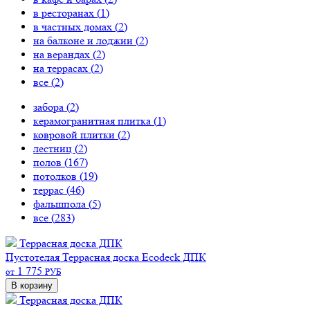
в ресторанах (
1
)
в частных домах (
2
)
на балконе и лоджии (
2
)
на верандах (
2
)
на террасах (
2
)
все (
2
)
забора (
2
)
керамогранитная плитка (
1
)
ковровой плитки (
2
)
лестниц (
2
)
полов (
167
)
потолков (
19
)
террас (
46
)
фальшпола (
5
)
все (
283
)
Террасная доска ДПК
Пустотелая
Террасная доска Ecodeck ДПК
1 775
от
РУБ
В корзину
Террасная доска ДПК