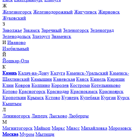
Ж
Железногорск
Железнодорожный
Жигулевск
Жирновск
Жуковский
З
Заволжье
Закамск
Заречный
Зеленогорск
Зеленоград
Зеленодольск
Златоуст
Знаменск
И
Иваново
Изобильный
Й
Йошкар-Ола
К
Казань
Калач-на-Дону
Калуга
Каменск-Уральский
Каменск-
Шахтинский
Камышин
Каневская
Канск
Кинель
Кириши
Клин
Ковров
Колпино
Королев
Кострома
Котельниково
Котово
Красногорск
Краснодар
Краснокамск
Красноярск
Кропоткин
Крымск
Кстово
Кузнецк
Кулебаки
Курган
Курск
Кыштым
Л
Лениногорск
Липецк
Лысково
Люберцы
М
Магнитогорск
Майкоп
Маркс
Миасс
Михайловка
Морозовск
Москва
Муром
Мытищи