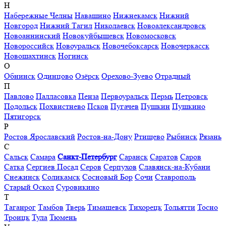
Н
Набережные Челны
Навашино
Нижнекамск
Нижний
Новгород
Нижний Тагил
Николаевск
Новоалександровск
Новоаннинский
Новокуйбышевск
Новомосковск
Новороссийск
Новоуральск
Новочебоксарск
Новочеркасск
Новошахтинск
Ногинск
О
Обнинск
Одинцово
Озёрск
Орехово-Зуево
Отрадный
П
Павлово
Палласовка
Пенза
Первоуральск
Пермь
Петровск
Подольск
Похвистнево
Псков
Пугачев
Пушкин
Пушкино
Пятигорск
Р
Ростов Ярославский
Ростов-на-Дону
Ртищево
Рыбинск
Рязань
С
Сальск
Самара
Санкт-Петербург
Саранск
Саратов
Саров
Сатка
Сергиев Посад
Серов
Серпухов
Славянск-на-Кубани
Снежинск
Соликамск
Сосновый Бор
Сочи
Ставрополь
Старый Оскол
Суровикино
Т
Таганрог
Тамбов
Тверь
Тимашевск
Тихорецк
Тольятти
Тосно
Троицк
Тула
Тюмень