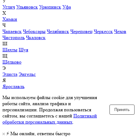
У
Углич
Ульяновск
Урюпинск
Уфа
Х
Химки
Ч
Чапаевск
Чебоксары
Челябинск
Череповец
Черкесск
Чехов
Чистополь
Чкаловск
Ш
Шахты
Шуя
Щ
Щёлково
Э
Элиста
Энгельс
Я
Ярославль
Мы используем файлы cookie для улучшения
работы сайта, анализа трафика и
персонализации. Продолжая пользоваться
Принять
сайтом, вы соглашаетесь с нашей
Политикой
обработки персональных данных
.
⚡️ Мы онлайн, ответим быстро