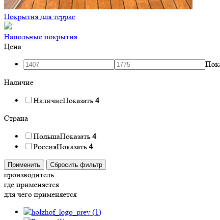
Покрытия для террас
Напольные покрытия
Цена
Пок
Наличие
Наличие
Показать
4
Страна
Польша
Показать
4
Россия
Показать
4
Применить
Сбросить фильтр
производитель
где применяется
для чего применяется
(
1
)