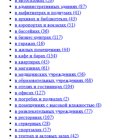
в автосалонах (
20
)
в административных зданиях (
87
)
в амфитиатрах и подиумах (
41
)
в архивах и библиотеках (
43
)
в аэропортах и вокзалах (
51
)
в бассейнах (
36
)
в бизнес-центрах (
117
)
в гаражах (
16
)
в жилых помещениях (
44
)
в кафе и барах (
134
)
в квартирах (
45
)
в магазинах (
61
)
в медицинских учреждениях (
56
)
в образовательных учреждениях (
68
)
в отелях и гостиницах (
104
)
в офисах (
127
)
в погребах и подвалах (
2
)
в помещениях с высокой влажностью (
8
)
в развлекательных учреждениях (
77
)
в ресторанах (
107
)
в серверных (
28
)
в спортзалах (
57
)
в театрах и актовых залах (
42
)