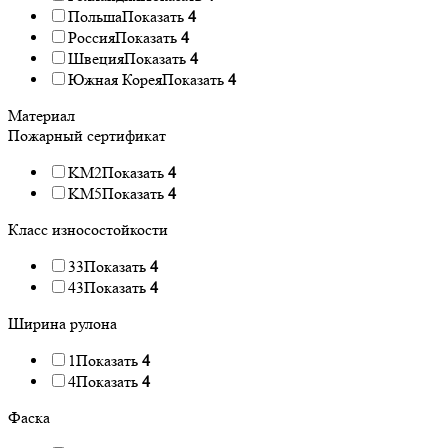
Польша
Показать
4
Россия
Показать
4
Швеция
Показать
4
Южная Корея
Показать
4
Материал
Пожарный сертификат
KM2
Показать
4
KM5
Показать
4
Класс износостойкости
33
Показать
4
43
Показать
4
Ширина рулона
1
Показать
4
4
Показать
4
Фаска