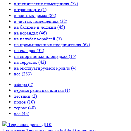
в технических помещениях (
77
)
в транспорте (
1
)
в частных домах (
82
)
в чистых помещениях (
32
)
на балконе и лоджии (
45
)
на верандах (
46
)
на палубах кораблей (
5
)
на промышленных предприятиях (
67
)
на складах (
32
)
на спортивных площадках (
15
)
на террасах (
42
)
на эксплуатируемой кровле (
4
)
все (
283
)
забора (
2
)
керамогранитная плитка (
1
)
лестниц (
2
)
полов (
10
)
террас (
40
)
все (
45
)
Террасная доска ДПК
Пустотелая
Террасная доска holzhof бесшовная