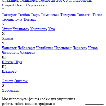
Снежинск
Соликамск
Сосновый Бор
Сочи
Ставрополь
Старый Оскол
Суровикино
Т
Таганрог
Тамбов
Тверь
Тимашевск
Тихорецк
Тольятти
Тосно
Троицк
Тула
Тюмень
У
Углич
Ульяновск
Урюпинск
Уфа
Х
Химки
Ч
Чапаевск
Чебоксары
Челябинск
Череповец
Черкесск
Чехов
Чистополь
Чкаловск
Ш
Шахты
Шуя
Щ
Щёлково
Э
Элиста
Энгельс
Я
Ярославль
Мы используем файлы cookie для улучшения
работы сайта, анализа трафика и