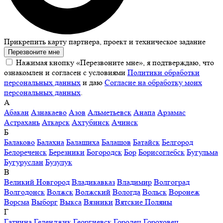
Прикрепить карту партнера, проект и техническое задание
Перезвоните мне
Нажимая кнопку «Перезвоните мне», я подтверждаю, что
ознакомлен и согласен с условиями
Политики обработки
персональных данных
и даю
Согласие на обработку моих
персональных данных
.
А
Абакан
Азнакаево
Азов
Альметьевск
Анапа
Арзамас
Астрахань
Аткарск
Ахтубинск
Ачинск
Б
Балаково
Балахна
Балашиха
Балашов
Батайск
Белгород
Белореченск
Березники
Богородск
Бор
Борисоглебск
Бугульма
Бугуруслан
Бузулук
В
Великий Новгород
Владикавказ
Владимир
Волгоград
Волгодонск
Волжск
Волжский
Вологда
Вольск
Воронеж
Ворсма
Выборг
Выкса
Вязники
Вятские Поляны
Г
Гатчина
Геленджик
Георгиевск
Городец
Гороховец