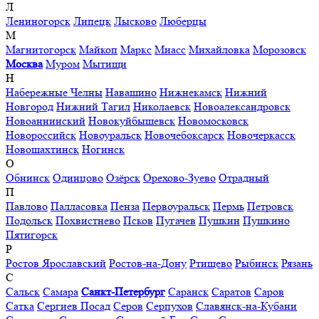
Л
Лениногорск
Липецк
Лысково
Люберцы
М
Магнитогорск
Майкоп
Маркс
Миасс
Михайловка
Морозовск
Москва
Муром
Мытищи
Н
Набережные Челны
Навашино
Нижнекамск
Нижний
Новгород
Нижний Тагил
Николаевск
Новоалександровск
Новоаннинский
Новокуйбышевск
Новомосковск
Новороссийск
Новоуральск
Новочебоксарск
Новочеркасск
Новошахтинск
Ногинск
О
Обнинск
Одинцово
Озёрск
Орехово-Зуево
Отрадный
П
Павлово
Палласовка
Пенза
Первоуральск
Пермь
Петровск
Подольск
Похвистнево
Псков
Пугачев
Пушкин
Пушкино
Пятигорск
Р
Ростов Ярославский
Ростов-на-Дону
Ртищево
Рыбинск
Рязань
С
Сальск
Самара
Санкт-Петербург
Саранск
Саратов
Саров
Сатка
Сергиев Посад
Серов
Серпухов
Славянск-на-Кубани