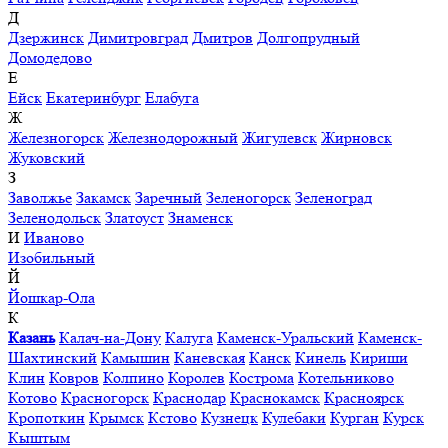
Д
Дзержинск
Димитровград
Дмитров
Долгопрудный
Домодедово
Е
Ейск
Екатеринбург
Елабуга
Ж
Железногорск
Железнодорожный
Жигулевск
Жирновск
Жуковский
З
Заволжье
Закамск
Заречный
Зеленогорск
Зеленоград
Зеленодольск
Златоуст
Знаменск
И
Иваново
Изобильный
Й
Йошкар-Ола
К
Казань
Калач-на-Дону
Калуга
Каменск-Уральский
Каменск-
Шахтинский
Камышин
Каневская
Канск
Кинель
Кириши
Клин
Ковров
Колпино
Королев
Кострома
Котельниково
Котово
Красногорск
Краснодар
Краснокамск
Красноярск
Кропоткин
Крымск
Кстово
Кузнецк
Кулебаки
Курган
Курск
Кыштым