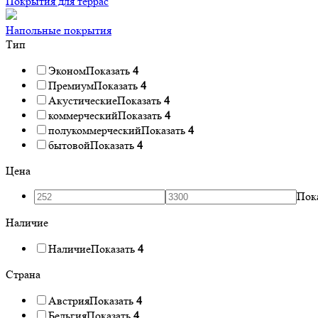
Покрытия для террас
Напольные покрытия
Тип
Эконом
Показать
4
Премиум
Показать
4
Акустические
Показать
4
коммерческий
Показать
4
полукоммерческий
Показать
4
бытовой
Показать
4
Цена
Пок
Наличие
Наличие
Показать
4
Страна
Австрия
Показать
4
Бельгия
Показать
4