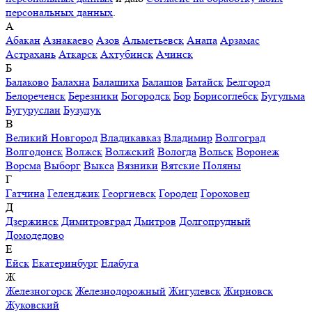
персональных данных
.
А
Абакан
Азнакаево
Азов
Альметьевск
Анапа
Арзамас
Астрахань
Аткарск
Ахтубинск
Ачинск
Б
Балаково
Балахна
Балашиха
Балашов
Батайск
Белгород
Белореченск
Березники
Богородск
Бор
Борисоглебск
Бугульма
Бугуруслан
Бузулук
В
Великий Новгород
Владикавказ
Владимир
Волгоград
Волгодонск
Волжск
Волжский
Вологда
Вольск
Воронеж
Ворсма
Выборг
Выкса
Вязники
Вятские Поляны
Г
Гатчина
Геленджик
Георгиевск
Городец
Гороховец
Д
Дзержинск
Димитровград
Дмитров
Долгопрудный
Домодедово
Е
Ейск
Екатеринбург
Елабуга
Ж
Железногорск
Железнодорожный
Жигулевск
Жирновск
Жуковский