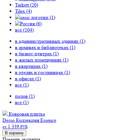
Tarkett (
20
)
Tilex (
4
)
(
1
)
(
6
)
все (
104
)
в административных зданиях (
1
)
в архивах и библиотеках (
1
)
в бизнес-центрах (
1
)
в жилых помещениях (
1
)
в квартирах (
1
)
в отелях и гостиницах (
1
)
в офисах (
1
)
все (
1
)
полов (
1
)
все (
1
)
Ковровая плитка
Desso Коллекция Essence
1 339
от
РУБ
В корзину
Помощь эксперта