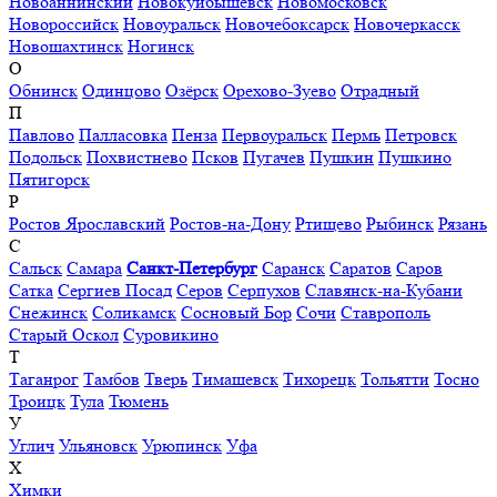
Новоаннинский
Новокуйбышевск
Новомосковск
Новороссийск
Новоуральск
Новочебоксарск
Новочеркасск
Новошахтинск
Ногинск
О
Обнинск
Одинцово
Озёрск
Орехово-Зуево
Отрадный
П
Павлово
Палласовка
Пенза
Первоуральск
Пермь
Петровск
Подольск
Похвистнево
Псков
Пугачев
Пушкин
Пушкино
Пятигорск
Р
Ростов Ярославский
Ростов-на-Дону
Ртищево
Рыбинск
Рязань
С
Сальск
Самара
Санкт-Петербург
Саранск
Саратов
Саров
Сатка
Сергиев Посад
Серов
Серпухов
Славянск-на-Кубани
Снежинск
Соликамск
Сосновый Бор
Сочи
Ставрополь
Старый Оскол
Суровикино
Т
Таганрог
Тамбов
Тверь
Тимашевск
Тихорецк
Тольятти
Тосно
Троицк
Тула
Тюмень
У
Углич
Ульяновск
Урюпинск
Уфа
Х
Химки