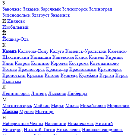
З
Заволжье
Закамск
Заречный
Зеленогорск
Зеленоград
Зеленодольск
Златоуст
Знаменск
И
Иваново
Изобильный
Й
Йошкар-Ола
К
Казань
Калач-на-Дону
Калуга
Каменск-Уральский
Каменск-
Шахтинский
Камышин
Каневская
Канск
Кинель
Кириши
Клин
Ковров
Колпино
Королев
Кострома
Котельниково
Котово
Красногорск
Краснодар
Краснокамск
Красноярск
Кропоткин
Крымск
Кстово
Кузнецк
Кулебаки
Курган
Курск
Кыштым
Л
Лениногорск
Липецк
Лысково
Люберцы
М
Магнитогорск
Майкоп
Маркс
Миасс
Михайловка
Морозовск
Москва
Муром
Мытищи
Н
Набережные Челны
Навашино
Нижнекамск
Нижний
Новгород
Нижний Тагил
Николаевск
Новоалександровск