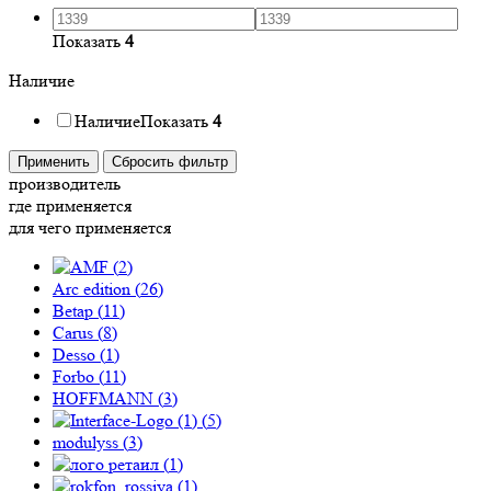
Показать
4
Наличие
Наличие
Показать
4
Применить
Сбросить фильтр
производитель
где применяется
для чего применяется
(
2
)
Arc edition (
26
)
Betap (
11
)
Carus (
8
)
Desso (
1
)
Forbo (
11
)
HOFFMANN (
3
)
(
5
)
modulyss (
3
)
(
1
)
(
1
)