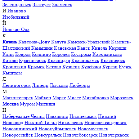
Зеленодольск
Златоуст
Знаменск
И
Иваново
Изобильный
Й
Йошкар-Ола
К
Казань
Калач-на-Дону
Калуга
Каменск-Уральский
Каменск-
Шахтинский
Камышин
Каневская
Канск
Кинель
Кириши
Клин
Ковров
Колпино
Королев
Кострома
Котельниково
Котово
Красногорск
Краснодар
Краснокамск
Красноярск
Кропоткин
Крымск
Кстово
Кузнецк
Кулебаки
Курган
Курск
Кыштым
Л
Лениногорск
Липецк
Лысково
Люберцы
М
Магнитогорск
Майкоп
Маркс
Миасс
Михайловка
Морозовск
Москва
Муром
Мытищи
Н
Набережные Челны
Навашино
Нижнекамск
Нижний
Новгород
Нижний Тагил
Николаевск
Новоалександровск
Новоаннинский
Новокуйбышевск
Новомосковск
Новороссийск
Новоуральск
Новочебоксарск
Новочеркасск