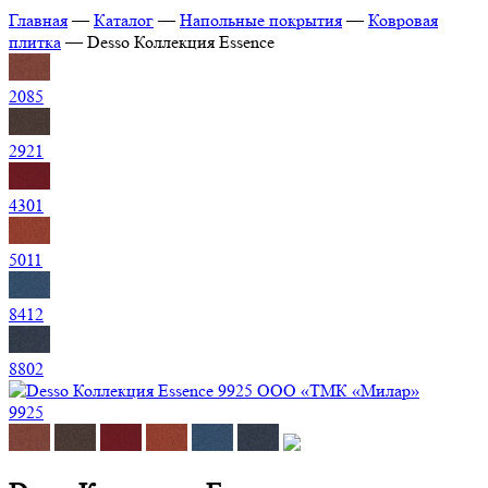
Главная
—
Каталог
—
Напольные покрытия
—
Ковровая
плитка
—
Desso Коллекция Essence
2085
2921
4301
5011
8412
8802
9925