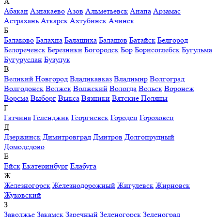
А
Абакан
Азнакаево
Азов
Альметьевск
Анапа
Арзамас
Астрахань
Аткарск
Ахтубинск
Ачинск
Б
Балаково
Балахна
Балашиха
Балашов
Батайск
Белгород
Белореченск
Березники
Богородск
Бор
Борисоглебск
Бугульма
Бугуруслан
Бузулук
В
Великий Новгород
Владикавказ
Владимир
Волгоград
Волгодонск
Волжск
Волжский
Вологда
Вольск
Воронеж
Ворсма
Выборг
Выкса
Вязники
Вятские Поляны
Г
Гатчина
Геленджик
Георгиевск
Городец
Гороховец
Д
Дзержинск
Димитровград
Дмитров
Долгопрудный
Домодедово
Е
Ейск
Екатеринбург
Елабуга
Ж
Железногорск
Железнодорожный
Жигулевск
Жирновск
Жуковский
З
Заволжье
Закамск
Заречный
Зеленогорск
Зеленоград