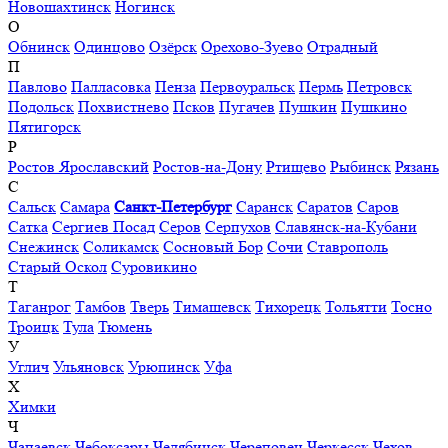
Новошахтинск
Ногинск
О
Обнинск
Одинцово
Озёрск
Орехово-Зуево
Отрадный
П
Павлово
Палласовка
Пенза
Первоуральск
Пермь
Петровск
Подольск
Похвистнево
Псков
Пугачев
Пушкин
Пушкино
Пятигорск
Р
Ростов Ярославский
Ростов-на-Дону
Ртищево
Рыбинск
Рязань
С
Сальск
Самара
Санкт-Петербург
Саранск
Саратов
Саров
Сатка
Сергиев Посад
Серов
Серпухов
Славянск-на-Кубани
Снежинск
Соликамск
Сосновый Бор
Сочи
Ставрополь
Старый Оскол
Суровикино
Т
Таганрог
Тамбов
Тверь
Тимашевск
Тихорецк
Тольятти
Тосно
Троицк
Тула
Тюмень
У
Углич
Ульяновск
Урюпинск
Уфа
Х
Химки
Ч
Чапаевск
Чебоксары
Челябинск
Череповец
Черкесск
Чехов