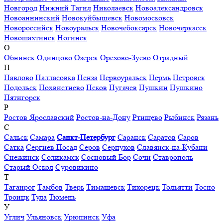
Новгород
Нижний Тагил
Николаевск
Новоалександровск
Новоаннинский
Новокуйбышевск
Новомосковск
Новороссийск
Новоуральск
Новочебоксарск
Новочеркасск
Новошахтинск
Ногинск
О
Обнинск
Одинцово
Озёрск
Орехово-Зуево
Отрадный
П
Павлово
Палласовка
Пенза
Первоуральск
Пермь
Петровск
Подольск
Похвистнево
Псков
Пугачев
Пушкин
Пушкино
Пятигорск
Р
Ростов Ярославский
Ростов-на-Дону
Ртищево
Рыбинск
Рязань
С
Сальск
Самара
Санкт-Петербург
Саранск
Саратов
Саров
Сатка
Сергиев Посад
Серов
Серпухов
Славянск-на-Кубани
Снежинск
Соликамск
Сосновый Бор
Сочи
Ставрополь
Старый Оскол
Суровикино
Т
Таганрог
Тамбов
Тверь
Тимашевск
Тихорецк
Тольятти
Тосно
Троицк
Тула
Тюмень
У
Углич
Ульяновск
Урюпинск
Уфа