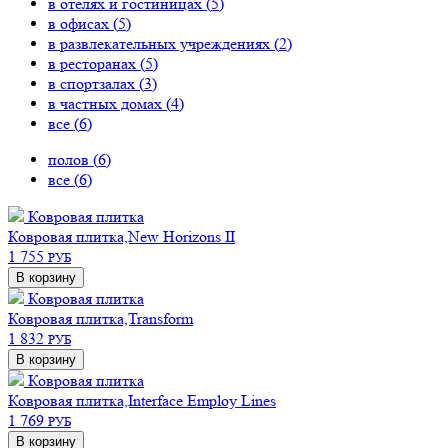
в отелях и гостиницах (
5
)
в офисах (
5
)
в развлекательных учреждениях (
2
)
в ресторанах (
5
)
в спортзалах (
3
)
в частных домах (
4
)
все (
6
)
полов (
6
)
все (
6
)
Ковровая плитка
Ковровая плитка,New Horizons II
1 755
РУБ
В корзину
Ковровая плитка
Ковровая плитка,Transform
1 832
РУБ
В корзину
Ковровая плитка
Ковровая плитка,Interface Employ Lines
1 769
РУБ
В корзину