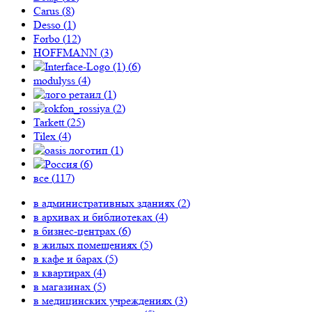
Carus (
8
)
Desso (
1
)
Forbo (
12
)
HOFFMANN (
3
)
(
6
)
modulyss (
4
)
(
1
)
(
2
)
Tarkett (
25
)
Tilex (
4
)
(
1
)
(
6
)
все (
117
)
в административных зданиях (
2
)
в архивах и библиотеках (
4
)
в бизнес-центрах (
6
)
в жилых помещениях (
5
)
в кафе и барах (
5
)
в квартирах (
4
)
в магазинах (
5
)
в медицинских учреждениях (
3
)