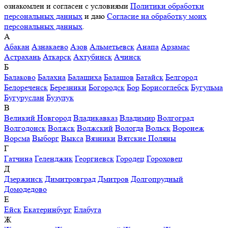
ознакомлен и согласен с условиями
Политики обработки
персональных данных
и даю
Согласие на обработку моих
персональных данных
.
А
Абакан
Азнакаево
Азов
Альметьевск
Анапа
Арзамас
Астрахань
Аткарск
Ахтубинск
Ачинск
Б
Балаково
Балахна
Балашиха
Балашов
Батайск
Белгород
Белореченск
Березники
Богородск
Бор
Борисоглебск
Бугульма
Бугуруслан
Бузулук
В
Великий Новгород
Владикавказ
Владимир
Волгоград
Волгодонск
Волжск
Волжский
Вологда
Вольск
Воронеж
Ворсма
Выборг
Выкса
Вязники
Вятские Поляны
Г
Гатчина
Геленджик
Георгиевск
Городец
Гороховец
Д
Дзержинск
Димитровград
Дмитров
Долгопрудный
Домодедово
Е
Ейск
Екатеринбург
Елабуга
Ж