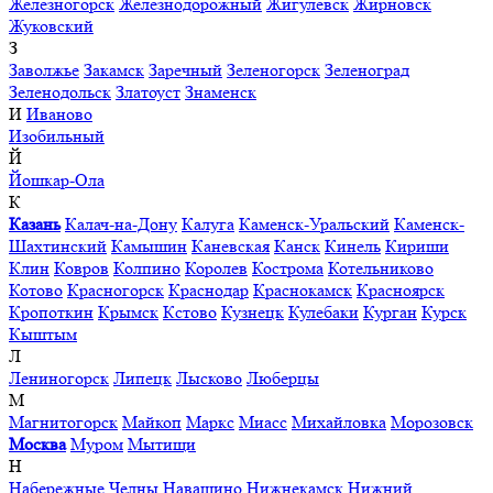
Железногорск
Железнодорожный
Жигулевск
Жирновск
Жуковский
З
Заволжье
Закамск
Заречный
Зеленогорск
Зеленоград
Зеленодольск
Златоуст
Знаменск
И
Иваново
Изобильный
Й
Йошкар-Ола
К
Казань
Калач-на-Дону
Калуга
Каменск-Уральский
Каменск-
Шахтинский
Камышин
Каневская
Канск
Кинель
Кириши
Клин
Ковров
Колпино
Королев
Кострома
Котельниково
Котово
Красногорск
Краснодар
Краснокамск
Красноярск
Кропоткин
Крымск
Кстово
Кузнецк
Кулебаки
Курган
Курск
Кыштым
Л
Лениногорск
Липецк
Лысково
Люберцы
М
Магнитогорск
Майкоп
Маркс
Миасс
Михайловка
Морозовск
Москва
Муром
Мытищи
Н
Набережные Челны
Навашино
Нижнекамск
Нижний