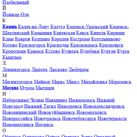
Изобильный
Й
Йошкар-Ола
К
Казань
Калач-на-Дону
Калуга
Каменск-Уральский
Каменск-
Шахтинский
Камышин
Каневская
Канск
Кинель
Кириши
Клин
Ковров
Колпино
Королев
Кострома
Котельниково
Котово
Красногорск
Краснодар
Краснокамск
Красноярск
Кропоткин
Крымск
Кстово
Кузнецк
Кулебаки
Курган
Курск
Кыштым
Л
Лениногорск
Липецк
Лысково
Люберцы
М
Магнитогорск
Майкоп
Маркс
Миасс
Михайловка
Морозовск
Москва
Муром
Мытищи
Н
Набережные Челны
Навашино
Нижнекамск
Нижний
Новгород
Нижний Тагил
Николаевск
Новоалександровск
Новоаннинский
Новокуйбышевск
Новомосковск
Новороссийск
Новоуральск
Новочебоксарск
Новочеркасск
Новошахтинск
Ногинск
О
Обнинск
Одинцово
Озёрск
Орехово-Зуево
Отрадный