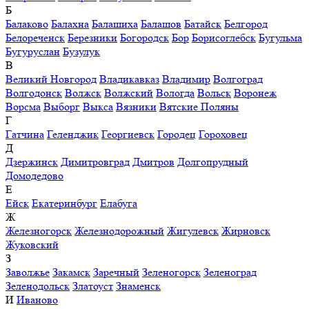
Б
Балаково
Балахна
Балашиха
Балашов
Батайск
Белгород
Белореченск
Березники
Богородск
Бор
Борисоглебск
Бугульма
Бугуруслан
Бузулук
В
Великий Новгород
Владикавказ
Владимир
Волгоград
Волгодонск
Волжск
Волжский
Вологда
Вольск
Воронеж
Ворсма
Выборг
Выкса
Вязники
Вятские Поляны
Г
Гатчина
Геленджик
Георгиевск
Городец
Гороховец
Д
Дзержинск
Димитровград
Дмитров
Долгопрудный
Домодедово
Е
Ейск
Екатеринбург
Елабуга
Ж
Железногорск
Железнодорожный
Жигулевск
Жирновск
Жуковский
З
Заволжье
Закамск
Заречный
Зеленогорск
Зеленоград
Зеленодольск
Златоуст
Знаменск
И
Иваново