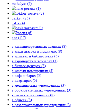
modulyss (
4
)
(
1
)
(
2
)
Tarkett (
25
)
Tilex (
4
)
(
1
)
(
6
)
все (
117
)
в административных зданиях (
8
)
в амфитиатрах и подиумах (
8
)
в архивах и библиотеках (
5
)
в аэропортах и вокзалах (
3
)
в бизнес-центрах (
8
)
в жилых помещениях (
5
)
в кафе и барах (
5
)
в квартирах (
5
)
в медицинских учреждениях (
3
)
в образовательных учреждениях (
3
)
в отелях и гостиницах (
8
)
в офисах (
3
)
в развлекательных учреждениях (
3
)