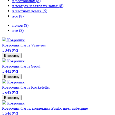
в ресторанах (
8
)
в театрах и актовых залах (
8
)
в частных домах (
5
)
все (
8
)
полов (
8
)
все (
8
)
Ковролин
Ковролин,Carus Vesuvius
1 348
РУБ
В корзину
Ковролин
Ковролин,Carus Seoul
1 442
РУБ
В корзину
Ковролин
Ковролин,Carus Rockefeller
1 648
РУБ
В корзину
Ковролин
Ковролин Carus, коллекция Punto, цвет aubergine
1 546
РУБ