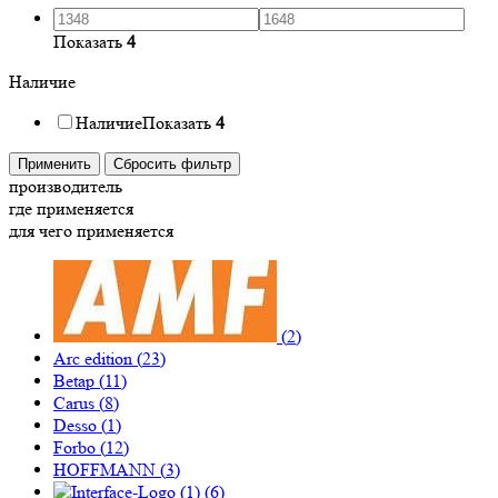
Показать
4
Наличие
Наличие
Показать
4
Применить
Сбросить фильтр
производитель
где применяется
для чего применяется
(
2
)
Arc edition (
23
)
Betap (
11
)
Carus (
8
)
Desso (
1
)
Forbo (
12
)
HOFFMANN (
3
)
(
6
)