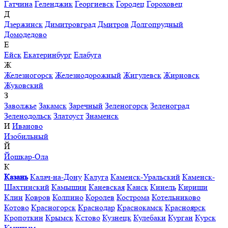
Гатчина
Геленджик
Георгиевск
Городец
Гороховец
Д
Дзержинск
Димитровград
Дмитров
Долгопрудный
Домодедово
Е
Ейск
Екатеринбург
Елабуга
Ж
Железногорск
Железнодорожный
Жигулевск
Жирновск
Жуковский
З
Заволжье
Закамск
Заречный
Зеленогорск
Зеленоград
Зеленодольск
Златоуст
Знаменск
И
Иваново
Изобильный
Й
Йошкар-Ола
К
Казань
Калач-на-Дону
Калуга
Каменск-Уральский
Каменск-
Шахтинский
Камышин
Каневская
Канск
Кинель
Кириши
Клин
Ковров
Колпино
Королев
Кострома
Котельниково
Котово
Красногорск
Краснодар
Краснокамск
Красноярск
Кропоткин
Крымск
Кстово
Кузнецк
Кулебаки
Курган
Курск
Кыштым