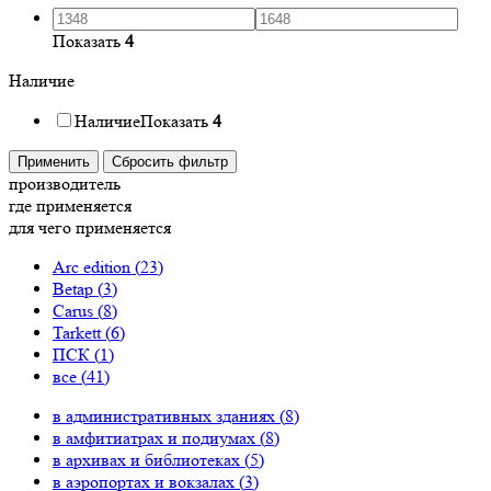
Показать
4
Наличие
Наличие
Показать
4
Применить
Сбросить фильтр
производитель
где применяется
для чего применяется
Arc edition (
23
)
Betap (
3
)
Carus (
8
)
Tarkett (
6
)
ПСК (
1
)
все (
41
)
в административных зданиях (
8
)
в амфитиатрах и подиумах (
8
)
в архивах и библиотеках (
5
)
в аэропортах и вокзалах (
3
)