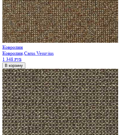
Ковролин
Ковролин,Carus Vesuvius
1 348
РУБ
В корзину