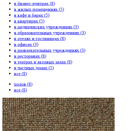
в бизнес-центрах (
8
)
в жилых помещениях (
5
)
в кафе и барах (
5
)
в квартирах (
5
)
в медицинских учреждениях (
3
)
в образовательных учреждениях (
3
)
в отелях и гостиницах (
8
)
в офисах (
3
)
в развлекательных учреждениях (
3
)
в ресторанах (
8
)
в театрах и актовых залах (
8
)
в частных домах (
5
)
все (
8
)
полов (
8
)
все (
8
)