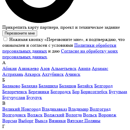
Прикрепить карту партнера, проект и техническое задание
Перезвоните мне
Нажимая кнопку «Перезвоните мне», я подтверждаю, что
ознакомлен и согласен с условиями
Политики обработки
персональных данных
и даю
Согласие на обработку моих
персональных данных
.
А
Абакан
Азнакаево
Азов
Альметьевск
Анапа
Арзамас
Астрахань
Аткарск
Ахтубинск
Ачинск
Б
Балаково
Балахна
Балашиха
Балашов
Батайск
Белгород
Белореченск
Березники
Богородск
Бор
Борисоглебск
Бугульма
Бугуруслан
Бузулук
В
Великий Новгород
Владикавказ
Владимир
Волгоград
Волгодонск
Волжск
Волжский
Вологда
Вольск
Воронеж
Ворсма
Выборг
Выкса
Вязники
Вятские Поляны
Г