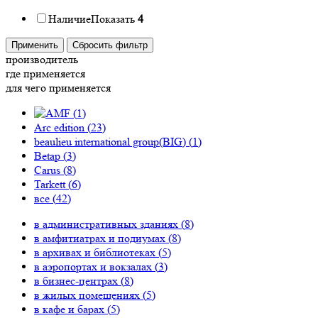
Наличие
Показать
4
Применить
Сбросить фильтр
производитель
где применяется
для чего применяется
(
1
)
Arc edition (
23
)
beaulieu international group(BIG) (
1
)
Betap (
3
)
Carus (
8
)
Tarkett (
6
)
все (
42
)
в административных зданиях (
8
)
в амфитиатрах и подиумах (
8
)
в архивах и библиотеках (
5
)
в аэропортах и вокзалах (
3
)
в бизнес-центрах (
8
)
в жилых помещениях (
5
)
в кафе и барах (
5
)