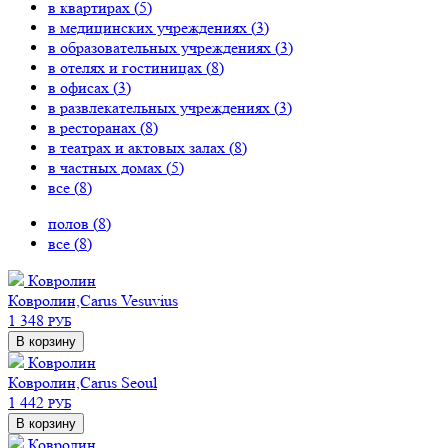
в квартирах (
5
)
в медицинских учреждениях (
3
)
в образовательных учреждениях (
3
)
в отелях и гостиницах (
8
)
в офисах (
3
)
в развлекательных учреждениях (
3
)
в ресторанах (
8
)
в театрах и актовых залах (
8
)
в частных домах (
5
)
все (
8
)
полов (
8
)
все (
8
)
Ковролин
Ковролин,Carus Vesuvius
1 348
РУБ
В корзину
Ковролин
Ковролин,Carus Seoul
1 442
РУБ
В корзину
Ковролин