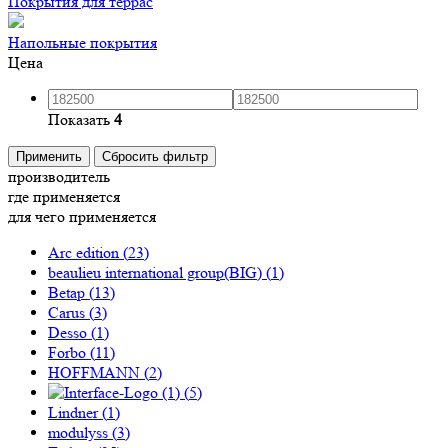
Покрытия для террас
Напольные покрытия
Цена
Показать
4
Применить
Сбросить фильтр
производитель
где применяется
для чего применяется
Arc edition (
23
)
beaulieu international group(BIG) (
1
)
Betap (
13
)
Carus (
3
)
Desso (
1
)
Forbo (
11
)
HOFFMANN (
2
)
(
5
)
Lindner (
1
)
modulyss (
3
)