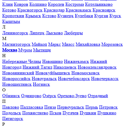
Клин
Ковров
Колпино
Королев
Кострома
Котельниково
Котово
Красногорск
Краснодар
Краснокамск
Красноярск
Кропоткин
Крымск
Кстово
Кузнецк
Кулебаки
Курган
Курск
Кыштым
Л
Лениногорск
Липецк
Лысково
Люберцы
М
Магнитогорск
Майкоп
Маркс
Миасс
Михайловка
Морозовск
Москва
Муром
Мытищи
Н
Набережные Челны
Навашино
Нижнекамск
Нижний
Новгород
Нижний Тагил
Николаевск
Новоалександровск
Новоаннинский
Новокуйбышевск
Новомосковск
Новороссийск
Новоуральск
Новочебоксарск
Новочеркасск
Новошахтинск
Ногинск
О
Обнинск
Одинцово
Озёрск
Орехово-Зуево
Отрадный
П
Павлово
Палласовка
Пенза
Первоуральск
Пермь
Петровск
Подольск
Похвистнево
Псков
Пугачев
Пушкин
Пушкино
Пятигорск
Р