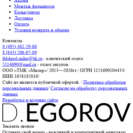
Акции
Монтаж фальшпола
Калькулятор
Доставка
Оплата
Условия возврата и обмена
Контакты
8 (495) 481-29-80
8 (843) 206-07-89
falshpol-milar@bk.ru
- клиентский отдел
5114690@mail.ru
- отдел закупок
ООО «ТМК «Милар»
/
2013—2026гг.
/
ОГРН 1151690104433
/
ИНН 1658185810
/
Сайт не является публичной офертой.
/
Политика обработки
персональных данных
/
Согласие на обработку персональных
данных
Разработка и ведение сайта
Заказать звонок
Оставьте свой номер - вежливый и компетентный менеджер