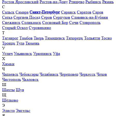
Ростов Ярославский
Ростов-на-Дону
Ртищево
Рыбинск
Рязань
С
Сальск
Самара
Санкт-Петербург
Саранск
Саратов
Саров
Сатка
Сергиев Посад
Серов
Серпухов
Славянск-на-Кубани
Снежинск
Соликамск
Сосновый Бор
Сочи
Ставрополь
Старый Оскол
Суровикино
Т
Таганрог
Тамбов
Тверь
Тимашевск
Тихорецк
Тольятти
Тосно
Троицк
Тула
Тюмень
У
Углич
Ульяновск
Урюпинск
Уфа
Х
Химки
Ч
Чапаевск
Чебоксары
Челябинск
Череповец
Черкесск
Чехов
Чистополь
Чкаловск
Ш
Шахты
Шуя
Щ
Щёлково
Э
Элиста
Энгельс
Я