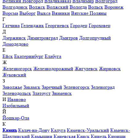
Великий Новгород
Владикавказ
Владимир
Волгоград
Волгодонск
Волжск
Волжский
Вологда
Вольск
Воронеж
Ворсма
Выборг
Выкса
Вязники
Вятские Поляны
Г
Гатчина
Геленджик
Георгиевск
Городец
Гороховец
Д
Дзержинск
Димитровград
Дмитров
Долгопрудный
Домодедово
Е
Ейск
Екатеринбург
Елабуга
Ж
Железногорск
Железнодорожный
Жигулевск
Жирновск
Жуковский
З
Заволжье
Закамск
Заречный
Зеленогорск
Зеленоград
Зеленодольск
Златоуст
Знаменск
И
Иваново
Изобильный
Й
Йошкар-Ола
К
Казань
Калач-на-Дону
Калуга
Каменск-Уральский
Каменск-
Шахтинский
Камышин
Каневская
Канск
Кинель
Кириши