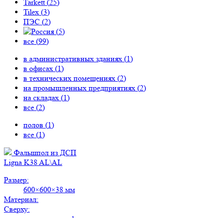
Tarkett (
25
)
Tilex (
3
)
ПЭС (
2
)
(
5
)
все (
99
)
в административных зданиях (
1
)
в офисах (
1
)
в технических помещениях (
2
)
на промышленных предприятиях (
2
)
на складах (
1
)
все (
2
)
полов (
1
)
все (
1
)
Фальшпол из ДСП
Ligna K38 AL\AL
Размер:
600×600×38 мм
Материал:
Сверху: