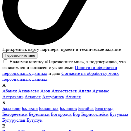
Прикрепить карту партнера, проект и техническое задание
Перезвоните мне
Нажимая кнопку «Перезвоните мне», я подтверждаю, что
ознакомлен и согласен с условиями
Политики обработки
персональных данных
и даю
Согласие на обработку моих
персональных данных
.
А
Абакан
Азнакаево
Азов
Альметьевск
Анапа
Арзамас
Астрахань
Аткарск
Ахтубинск
Ачинск
Б
Балаково
Балахна
Балашиха
Балашов
Батайск
Белгород
Белореченск
Березники
Богородск
Бор
Борисоглебск
Бугульма
Бугуруслан
Бузулук
В