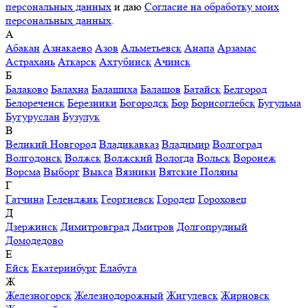
персональных данных
и даю
Согласие на обработку моих
персональных данных
.
А
Абакан
Азнакаево
Азов
Альметьевск
Анапа
Арзамас
Астрахань
Аткарск
Ахтубинск
Ачинск
Б
Балаково
Балахна
Балашиха
Балашов
Батайск
Белгород
Белореченск
Березники
Богородск
Бор
Борисоглебск
Бугульма
Бугуруслан
Бузулук
В
Великий Новгород
Владикавказ
Владимир
Волгоград
Волгодонск
Волжск
Волжский
Вологда
Вольск
Воронеж
Ворсма
Выборг
Выкса
Вязники
Вятские Поляны
Г
Гатчина
Геленджик
Георгиевск
Городец
Гороховец
Д
Дзержинск
Димитровград
Дмитров
Долгопрудный
Домодедово
Е
Ейск
Екатеринбург
Елабуга
Ж
Железногорск
Железнодорожный
Жигулевск
Жирновск