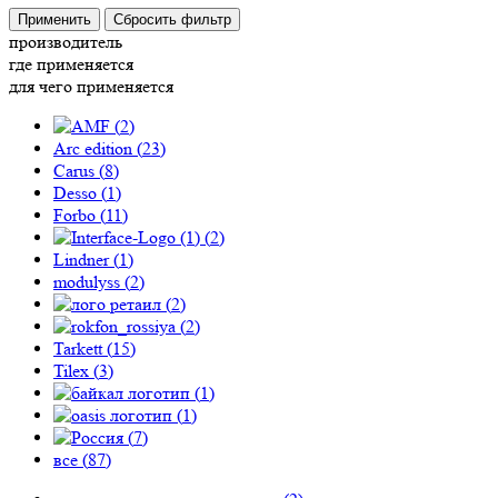
Применить
Сбросить фильтр
производитель
где применяется
для чего применяется
(
2
)
Arc edition (
23
)
Carus (
8
)
Desso (
1
)
Forbo (
11
)
(
2
)
Lindner (
1
)
modulyss (
2
)
(
2
)
(
2
)
Tarkett (
15
)
Tilex (
3
)
(
1
)
(
1
)
(
7
)
все (
87
)