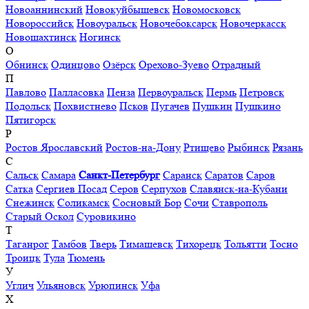
Новоаннинский
Новокуйбышевск
Новомосковск
Новороссийск
Новоуральск
Новочебоксарск
Новочеркасск
Новошахтинск
Ногинск
О
Обнинск
Одинцово
Озёрск
Орехово-Зуево
Отрадный
П
Павлово
Палласовка
Пенза
Первоуральск
Пермь
Петровск
Подольск
Похвистнево
Псков
Пугачев
Пушкин
Пушкино
Пятигорск
Р
Ростов Ярославский
Ростов-на-Дону
Ртищево
Рыбинск
Рязань
С
Сальск
Самара
Санкт-Петербург
Саранск
Саратов
Саров
Сатка
Сергиев Посад
Серов
Серпухов
Славянск-на-Кубани
Снежинск
Соликамск
Сосновый Бор
Сочи
Ставрополь
Старый Оскол
Суровикино
Т
Таганрог
Тамбов
Тверь
Тимашевск
Тихорецк
Тольятти
Тосно
Троицк
Тула
Тюмень
У
Углич
Ульяновск
Урюпинск
Уфа
Х