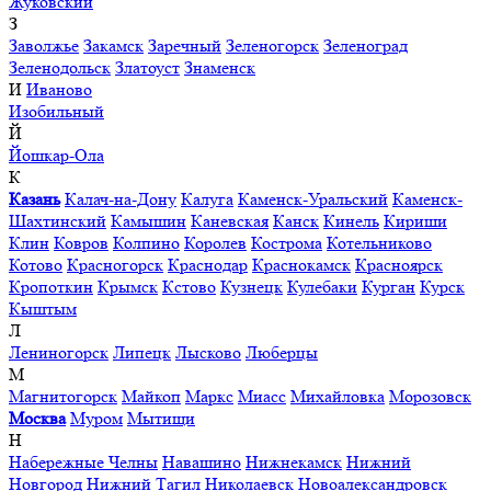
Жуковский
З
Заволжье
Закамск
Заречный
Зеленогорск
Зеленоград
Зеленодольск
Златоуст
Знаменск
И
Иваново
Изобильный
Й
Йошкар-Ола
К
Казань
Калач-на-Дону
Калуга
Каменск-Уральский
Каменск-
Шахтинский
Камышин
Каневская
Канск
Кинель
Кириши
Клин
Ковров
Колпино
Королев
Кострома
Котельниково
Котово
Красногорск
Краснодар
Краснокамск
Красноярск
Кропоткин
Крымск
Кстово
Кузнецк
Кулебаки
Курган
Курск
Кыштым
Л
Лениногорск
Липецк
Лысково
Люберцы
М
Магнитогорск
Майкоп
Маркс
Миасс
Михайловка
Морозовск
Москва
Муром
Мытищи
Н
Набережные Челны
Навашино
Нижнекамск
Нижний
Новгород
Нижний Тагил
Николаевск
Новоалександровск