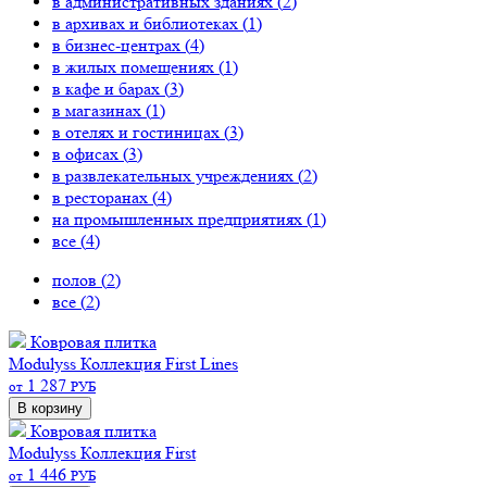
в административных зданиях (
2
)
в архивах и библиотеках (
1
)
в бизнес-центрах (
4
)
в жилых помещениях (
1
)
в кафе и барах (
3
)
в магазинах (
1
)
в отелях и гостиницах (
3
)
в офисах (
3
)
в развлекательных учреждениях (
2
)
в ресторанах (
4
)
на промышленных предприятиях (
1
)
все (
4
)
полов (
2
)
все (
2
)
Ковровая плитка
Modulyss Коллекция First Lines
1 287
от
РУБ
В корзину
Ковровая плитка
Modulyss Коллекция First
1 446
от
РУБ