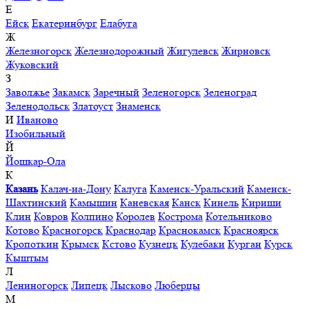
Е
Ейск
Екатеринбург
Елабуга
Ж
Железногорск
Железнодорожный
Жигулевск
Жирновск
Жуковский
З
Заволжье
Закамск
Заречный
Зеленогорск
Зеленоград
Зеленодольск
Златоуст
Знаменск
И
Иваново
Изобильный
Й
Йошкар-Ола
К
Казань
Калач-на-Дону
Калуга
Каменск-Уральский
Каменск-
Шахтинский
Камышин
Каневская
Канск
Кинель
Кириши
Клин
Ковров
Колпино
Королев
Кострома
Котельниково
Котово
Красногорск
Краснодар
Краснокамск
Красноярск
Кропоткин
Крымск
Кстово
Кузнецк
Кулебаки
Курган
Курск
Кыштым
Л
Лениногорск
Липецк
Лысково
Люберцы
М