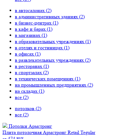
в автосалонах (
2
)
в административных зданиях (
2
)
в бизнес-центрах (
1
)
в кафе и барах (
1
)
в магазинах (
1
)
в образовательных учреждениях (
1
)
в отелях и гостиницах (
1
)
в офисах (
1
)
в развлекательных учреждениях (
2
)
в ресторанах (
1
)
в спортзалах (
2
)
в технических помещениях (
1
)
на промышленных предприятиях (
2
)
на складах (
1
)
все (
2
)
потолков (
2
)
все (
2
)
Потолки Армстронг
Плита потолочная Армстронг Retail Tegular
474
от
РУБ