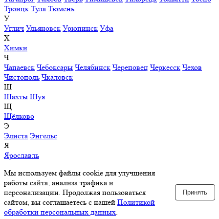
Троицк
Тула
Тюмень
У
Углич
Ульяновск
Урюпинск
Уфа
Х
Химки
Ч
Чапаевск
Чебоксары
Челябинск
Череповец
Черкесск
Чехов
Чистополь
Чкаловск
Ш
Шахты
Шуя
Щ
Щёлково
Э
Элиста
Энгельс
Я
Ярославль
Мы используем файлы cookie для улучшения
работы сайта, анализа трафика и
персонализации. Продолжая пользоваться
Принять
сайтом, вы соглашаетесь с нашей
Политикой
обработки персональных данных
.