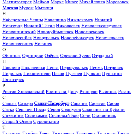
Магнитогорск
Майкоп
Маркс
Миасс
Михайловка
Морозовск
Москва
Муром
Мытищи
Н
Набережные Челны
Навашино
Нижнекамск
Нижний
Новгород
Нижний Тагил
Николаевск
Новоалександровск
Новоаннинский
Новокуйбышевск
Новомосковск
Новороссийск
Новоуральск
Новочебоксарск
Новочеркасск
Новошахтинск
Ногинск
О
Обнинск
Одинцово
Озёрск
Орехово-Зуево
Отрадный
П
Павлово
Палласовка
Пенза
Первоуральск
Пермь
Петровск
Подольск
Похвистнево
Псков
Пугачев
Пушкин
Пушкино
Пятигорск
Р
Ростов Ярославский
Ростов-на-Дону
Ртищево
Рыбинск
Рязань
С
Сальск
Самара
Санкт-Петербург
Саранск
Саратов
Саров
Сатка
Сергиев Посад
Серов
Серпухов
Славянск-на-Кубани
Снежинск
Соликамск
Сосновый Бор
Сочи
Ставрополь
Старый Оскол
Суровикино
Т
Таганрог
Тамбов
Тверь
Тимашевск
Тихорецк
Тольятти
Тосно