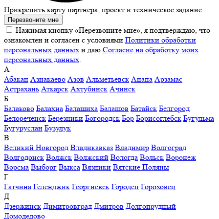
Прикрепить карту партнера, проект и техническое задание
Перезвоните мне
Нажимая кнопку «Перезвоните мне», я подтверждаю, что
ознакомлен и согласен с условиями
Политики обработки
персональных данных
и даю
Согласие на обработку моих
персональных данных
.
А
Абакан
Азнакаево
Азов
Альметьевск
Анапа
Арзамас
Астрахань
Аткарск
Ахтубинск
Ачинск
Б
Балаково
Балахна
Балашиха
Балашов
Батайск
Белгород
Белореченск
Березники
Богородск
Бор
Борисоглебск
Бугульма
Бугуруслан
Бузулук
В
Великий Новгород
Владикавказ
Владимир
Волгоград
Волгодонск
Волжск
Волжский
Вологда
Вольск
Воронеж
Ворсма
Выборг
Выкса
Вязники
Вятские Поляны
Г
Гатчина
Геленджик
Георгиевск
Городец
Гороховец
Д
Дзержинск
Димитровград
Дмитров
Долгопрудный
Домодедово