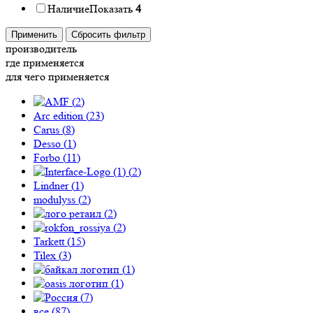
Наличие
Показать
4
Применить
Сбросить фильтр
производитель
где применяется
для чего применяется
(
2
)
Arc edition (
23
)
Carus (
8
)
Desso (
1
)
Forbo (
11
)
(
2
)
Lindner (
1
)
modulyss (
2
)
(
2
)
(
2
)
Tarkett (
15
)
Tilex (
3
)
(
1
)
(
1
)
(
7
)
все (
87
)