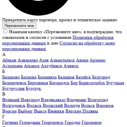
Прикрепить карту партнера, проект и техническое задание
Перезвоните мне
Нажимая кнопку «Перезвоните мне», я подтверждаю, что
ознакомлен и согласен с условиями
Политики обработки
персональных данных
и даю
Согласие на обработку моих
персональных данных
.
А
Абакан
Азнакаево
Азов
Альметьевск
Анапа
Арзамас
Астрахань
Аткарск
Ахтубинск
Ачинск
Б
Балаково
Балахна
Балашиха
Балашов
Батайск
Белгород
Белореченск
Березники
Богородск
Бор
Борисоглебск
Бугульма
Бугуруслан
Бузулук
В
Великий Новгород
Владикавказ
Владимир
Волгоград
Волгодонск
Волжск
Волжский
Вологда
Вольск
Воронеж
Ворсма
Выборг
Выкса
Вязники
Вятские Поляны
Г
Гатчина
Геленджик
Георгиевск
Городец
Гороховец