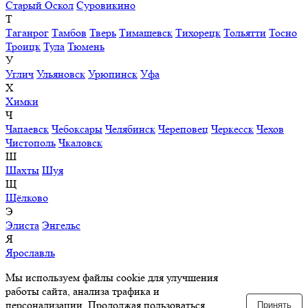
Старый Оскол
Суровикино
Т
Таганрог
Тамбов
Тверь
Тимашевск
Тихорецк
Тольятти
Тосно
Троицк
Тула
Тюмень
У
Углич
Ульяновск
Урюпинск
Уфа
Х
Химки
Ч
Чапаевск
Чебоксары
Челябинск
Череповец
Черкесск
Чехов
Чистополь
Чкаловск
Ш
Шахты
Шуя
Щ
Щёлково
Э
Элиста
Энгельс
Я
Ярославль
Мы используем файлы cookie для улучшения
работы сайта, анализа трафика и
персонализации. Продолжая пользоваться
Принять