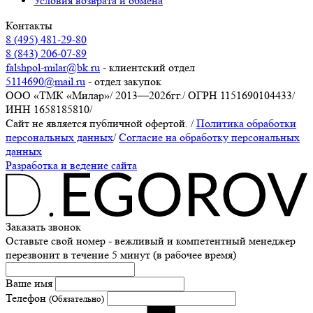
Условия возврата и обмена
Контакты
8 (495) 481-29-80
8 (843) 206-07-89
falshpol-milar@bk.ru
- клиентский отдел
5114690@mail.ru
- отдел закупок
ООО «ТМК «Милар»
/
2013—2026гг.
/
ОГРН 1151690104433
/
ИНН 1658185810
/
Сайт не является публичной офертой.
/
Политика обработки
персональных данных
/
Согласие на обработку персональных
данных
Разработка и ведение сайта
Заказать звонок
Оставьте свой номер - вежливый и компетентный менеджер
перезвонит в течение 5 минут (в рабочее время)
Ваше имя
Телефон
(Обязательно)