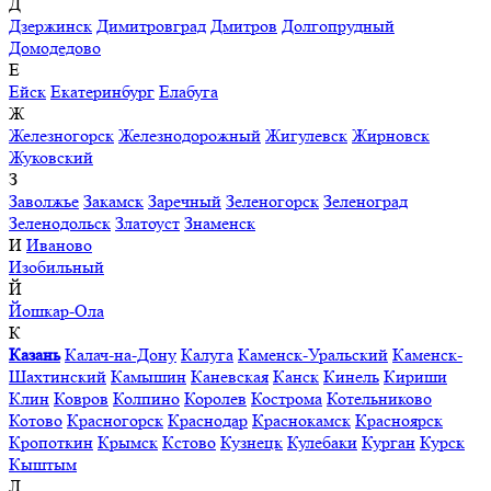
Д
Дзержинск
Димитровград
Дмитров
Долгопрудный
Домодедово
Е
Ейск
Екатеринбург
Елабуга
Ж
Железногорск
Железнодорожный
Жигулевск
Жирновск
Жуковский
З
Заволжье
Закамск
Заречный
Зеленогорск
Зеленоград
Зеленодольск
Златоуст
Знаменск
И
Иваново
Изобильный
Й
Йошкар-Ола
К
Казань
Калач-на-Дону
Калуга
Каменск-Уральский
Каменск-
Шахтинский
Камышин
Каневская
Канск
Кинель
Кириши
Клин
Ковров
Колпино
Королев
Кострома
Котельниково
Котово
Красногорск
Краснодар
Краснокамск
Красноярск
Кропоткин
Крымск
Кстово
Кузнецк
Кулебаки
Курган
Курск
Кыштым
Л