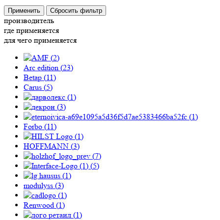
Применить
Сбросить фильтр
производитель
где применяется
для чего применяется
(
2
)
Arc edition (
23
)
Betap (
11
)
Carus (
5
)
(
1
)
(
3
)
(
1
)
Forbo (
11
)
(
1
)
HOFFMANN (
3
)
(
7
)
(
5
)
(
1
)
modulyss (
3
)
(
1
)
Renwood (
1
)
(
1
)