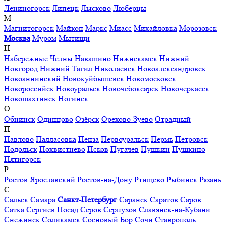
Лениногорск
Липецк
Лысково
Люберцы
М
Магнитогорск
Майкоп
Маркс
Миасс
Михайловка
Морозовск
Москва
Муром
Мытищи
Н
Набережные Челны
Навашино
Нижнекамск
Нижний
Новгород
Нижний Тагил
Николаевск
Новоалександровск
Новоаннинский
Новокуйбышевск
Новомосковск
Новороссийск
Новоуральск
Новочебоксарск
Новочеркасск
Новошахтинск
Ногинск
О
Обнинск
Одинцово
Озёрск
Орехово-Зуево
Отрадный
П
Павлово
Палласовка
Пенза
Первоуральск
Пермь
Петровск
Подольск
Похвистнево
Псков
Пугачев
Пушкин
Пушкино
Пятигорск
Р
Ростов Ярославский
Ростов-на-Дону
Ртищево
Рыбинск
Рязань
С
Сальск
Самара
Санкт-Петербург
Саранск
Саратов
Саров
Сатка
Сергиев Посад
Серов
Серпухов
Славянск-на-Кубани
Снежинск
Соликамск
Сосновый Бор
Сочи
Ставрополь