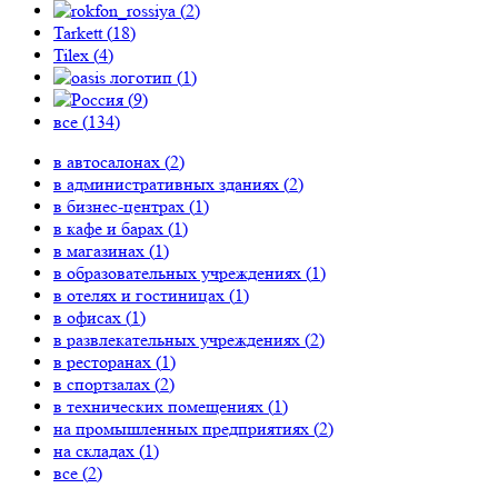
(
2
)
Tarkett (
18
)
Tilex (
4
)
(
1
)
(
9
)
все (
134
)
в автосалонах (
2
)
в административных зданиях (
2
)
в бизнес-центрах (
1
)
в кафе и барах (
1
)
в магазинах (
1
)
в образовательных учреждениях (
1
)
в отелях и гостиницах (
1
)
в офисах (
1
)
в развлекательных учреждениях (
2
)
в ресторанах (
1
)
в спортзалах (
2
)
в технических помещениях (
1
)
на промышленных предприятиях (
2
)
на складах (
1
)
все (
2
)