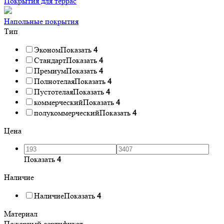
Покрытия для террас
Напольные покрытия
Тип
Эконом
Показать
4
Стандарт
Показать
4
Премиум
Показать
4
Полнотелая
Показать
4
Пустотелая
Показать
4
коммерческий
Показать
4
полукоммерческий
Показать
4
Цена
Показать
4
Наличие
Наличие
Показать
4
Материал
Пожарный сертификат