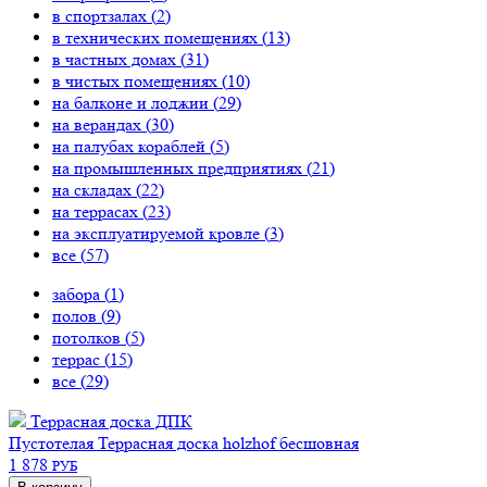
в спортзалах (
2
)
в технических помещениях (
13
)
в частных домах (
31
)
в чистых помещениях (
10
)
на балконе и лоджии (
29
)
на верандах (
30
)
на палубах кораблей (
5
)
на промышленных предприятиях (
21
)
на складах (
22
)
на террасах (
23
)
на эксплуатируемой кровле (
3
)
все (
57
)
забора (
1
)
полов (
9
)
потолков (
5
)
террас (
15
)
все (
29
)
Террасная доска ДПК
Пустотелая
Террасная доска holzhof бесшовная
1 878
РУБ