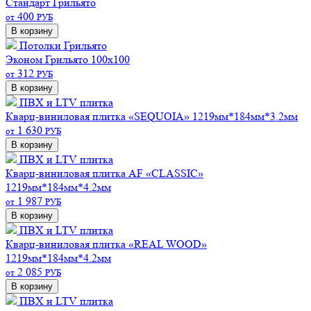
Стандарт
Грильято
400
от
РУБ
В корзину
Потолки Грильято
Эконом
Грильято 100х100
312
от
РУБ
В корзину
ПВХ и LTV плитка
Кварц-виниловая плитка «SEQUOIA» 1219мм*184мм*3.2мм
1 630
от
РУБ
В корзину
ПВХ и LTV плитка
Кварц-виниловая плитка AF «CLASSIC»
1219мм*184мм*4.2мм
1 987
от
РУБ
В корзину
ПВХ и LTV плитка
Кварц-виниловая плитка «REAL WOOD»
1219мм*184мм*4.2мм
2 085
от
РУБ
В корзину
ПВХ и LTV плитка