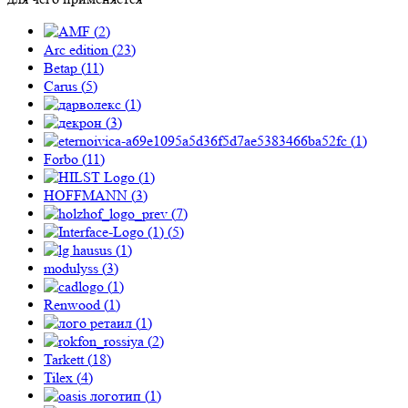
(
2
)
Arc edition (
23
)
Betap (
11
)
Carus (
5
)
(
1
)
(
3
)
(
1
)
Forbo (
11
)
(
1
)
HOFFMANN (
3
)
(
7
)
(
5
)
(
1
)
modulyss (
3
)
(
1
)
Renwood (
1
)
(
1
)
(
2
)
Tarkett (
18
)
Tilex (
4
)
(
1
)