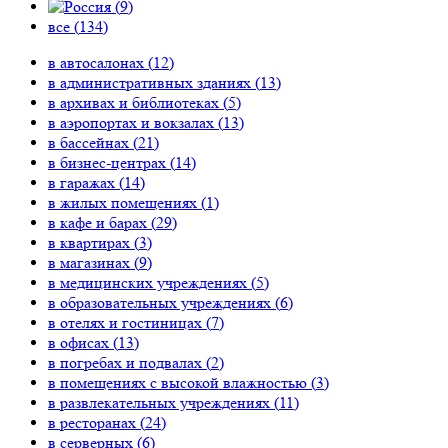
(
9
)
все (
134
)
в автосалонах (
12
)
в административных зданиях (
13
)
в архивах и библиотеках (
5
)
в аэропортах и вокзалах (
13
)
в бассейнах (
21
)
в бизнес-центрах (
14
)
в гаражах (
14
)
в жилых помещениях (
1
)
в кафе и барах (
29
)
в квартирах (
3
)
в магазинах (
9
)
в медицинских учреждениях (
5
)
в образовательных учреждениях (
6
)
в отелях и гостиницах (
7
)
в офисах (
13
)
в погребах и подвалах (
2
)
в помещениях с высокой влажностью (
3
)
в развлекательных учреждениях (
11
)
в ресторанах (
24
)
в серверных (
6
)