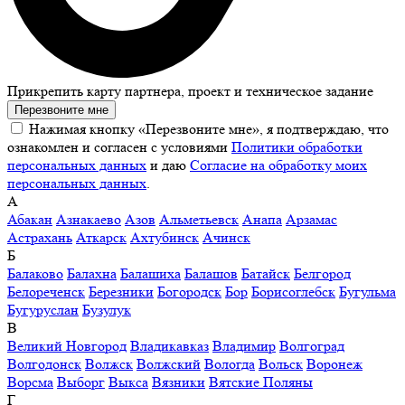
Прикрепить карту партнера, проект и техническое задание
Перезвоните мне
Нажимая кнопку «Перезвоните мне», я подтверждаю, что
ознакомлен и согласен с условиями
Политики обработки
персональных данных
и даю
Согласие на обработку моих
персональных данных
.
А
Абакан
Азнакаево
Азов
Альметьевск
Анапа
Арзамас
Астрахань
Аткарск
Ахтубинск
Ачинск
Б
Балаково
Балахна
Балашиха
Балашов
Батайск
Белгород
Белореченск
Березники
Богородск
Бор
Борисоглебск
Бугульма
Бугуруслан
Бузулук
В
Великий Новгород
Владикавказ
Владимир
Волгоград
Волгодонск
Волжск
Волжский
Вологда
Вольск
Воронеж
Ворсма
Выборг
Выкса
Вязники
Вятские Поляны
Г