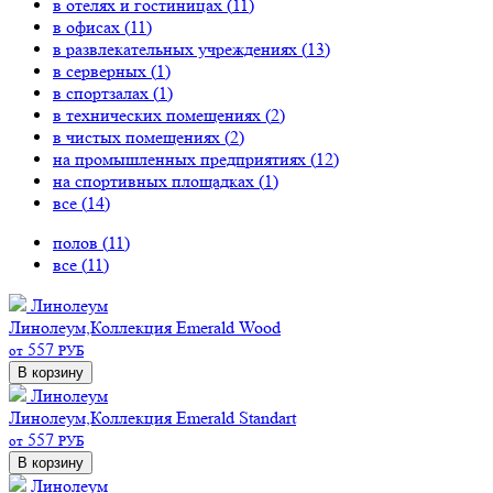
в отелях и гостиницах (
11
)
в офисах (
11
)
в развлекательных учреждениях (
13
)
в серверных (
1
)
в спортзалах (
1
)
в технических помещениях (
2
)
в чистых помещениях (
2
)
на промышленных предприятиях (
12
)
на спортивных площадках (
1
)
все (
14
)
полов (
11
)
все (
11
)
Линолеум
Линолеум,Коллекция Emerald Wood
557
от
РУБ
В корзину
Линолеум
Линолеум,Коллекция Emerald Standart
557
от
РУБ
В корзину
Линолеум