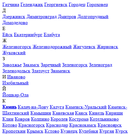
Гатчина
Геленджик
Георгиевск
Городец
Гороховец
Д
Дзержинск
Димитровград
Дмитров
Долгопрудный
Домодедово
Е
Ейск
Екатеринбург
Елабуга
Ж
Железногорск
Железнодорожный
Жигулевск
Жирновск
Жуковский
З
Заволжье
Закамск
Заречный
Зеленогорск
Зеленоград
Зеленодольск
Златоуст
Знаменск
И
Иваново
Изобильный
Й
Йошкар-Ола
К
Казань
Калач-на-Дону
Калуга
Каменск-Уральский
Каменск-
Шахтинский
Камышин
Каневская
Канск
Кинель
Кириши
Клин
Ковров
Колпино
Королев
Кострома
Котельниково
Котово
Красногорск
Краснодар
Краснокамск
Красноярск
Кропоткин
Крымск
Кстово
Кузнецк
Кулебаки
Курган
Курск