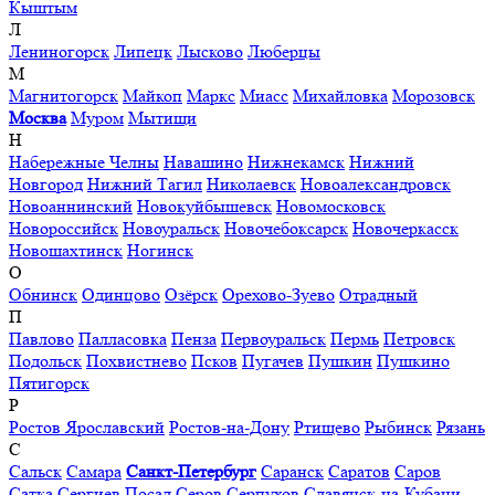
Кыштым
Л
Лениногорск
Липецк
Лысково
Люберцы
М
Магнитогорск
Майкоп
Маркс
Миасс
Михайловка
Морозовск
Москва
Муром
Мытищи
Н
Набережные Челны
Навашино
Нижнекамск
Нижний
Новгород
Нижний Тагил
Николаевск
Новоалександровск
Новоаннинский
Новокуйбышевск
Новомосковск
Новороссийск
Новоуральск
Новочебоксарск
Новочеркасск
Новошахтинск
Ногинск
О
Обнинск
Одинцово
Озёрск
Орехово-Зуево
Отрадный
П
Павлово
Палласовка
Пенза
Первоуральск
Пермь
Петровск
Подольск
Похвистнево
Псков
Пугачев
Пушкин
Пушкино
Пятигорск
Р
Ростов Ярославский
Ростов-на-Дону
Ртищево
Рыбинск
Рязань
С
Сальск
Самара
Санкт-Петербург
Саранск
Саратов
Саров
Сатка
Сергиев Посад
Серов
Серпухов
Славянск-на-Кубани