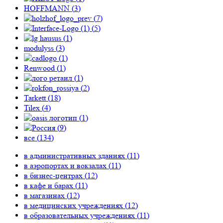
HOFFMANN (
3
)
(
7
)
(
5
)
(
1
)
modulyss (
3
)
(
1
)
Renwood (
1
)
(
1
)
(
2
)
Tarkett (
18
)
Tilex (
4
)
(
1
)
(
9
)
все (
134
)
в административных зданиях (
11
)
в аэропортах и вокзалах (
11
)
в бизнес-центрах (
12
)
в кафе и барах (
11
)
в магазинах (
12
)
в медицинских учреждениях (
12
)
в образовательных учреждениях (
11
)