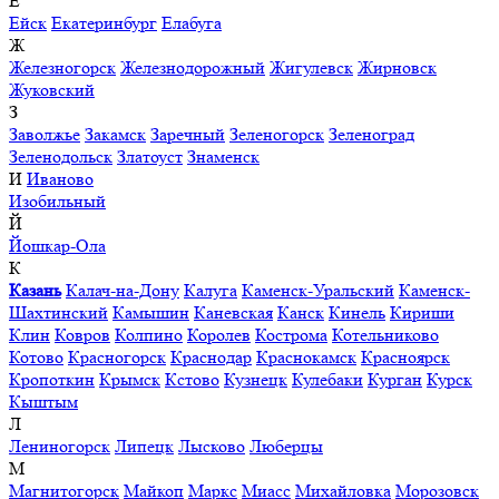
Е
Ейск
Екатеринбург
Елабуга
Ж
Железногорск
Железнодорожный
Жигулевск
Жирновск
Жуковский
З
Заволжье
Закамск
Заречный
Зеленогорск
Зеленоград
Зеленодольск
Златоуст
Знаменск
И
Иваново
Изобильный
Й
Йошкар-Ола
К
Казань
Калач-на-Дону
Калуга
Каменск-Уральский
Каменск-
Шахтинский
Камышин
Каневская
Канск
Кинель
Кириши
Клин
Ковров
Колпино
Королев
Кострома
Котельниково
Котово
Красногорск
Краснодар
Краснокамск
Красноярск
Кропоткин
Крымск
Кстово
Кузнецк
Кулебаки
Курган
Курск
Кыштым
Л
Лениногорск
Липецк
Лысково
Люберцы
М
Магнитогорск
Майкоп
Маркс
Миасс
Михайловка
Морозовск