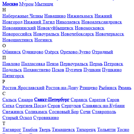
Москва
Муром
Мытищи
Н
Набережные Челны
Навашино
Нижнекамск
Нижний
Новгород
Нижний Тагил
Николаевск
Новоалександровск
Новоаннинский
Новокуйбышевск
Новомосковск
Новороссийск
Новоуральск
Новочебоксарск
Новочеркасск
Новошахтинск
Ногинск
О
Обнинск
Одинцово
Озёрск
Орехово-Зуево
Отрадный
П
Павлово
Палласовка
Пенза
Первоуральск
Пермь
Петровск
Подольск
Похвистнево
Псков
Пугачев
Пушкин
Пушкино
Пятигорск
Р
Ростов Ярославский
Ростов-на-Дону
Ртищево
Рыбинск
Рязань
С
Сальск
Самара
Санкт-Петербург
Саранск
Саратов
Саров
Сатка
Сергиев Посад
Серов
Серпухов
Славянск-на-Кубани
Снежинск
Соликамск
Сосновый Бор
Сочи
Ставрополь
Старый Оскол
Суровикино
Т
Таганрог
Тамбов
Тверь
Тимашевск
Тихорецк
Тольятти
Тосно