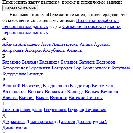
Прикрепить карту партнера, проект и техническое задание
Перезвоните мне
Нажимая кнопку «Перезвоните мне», я подтверждаю, что
ознакомлен и согласен с условиями
Политики обработки
персональных данных
и даю
Согласие на обработку моих
персональных данных
.
А
Абакан
Азнакаево
Азов
Альметьевск
Анапа
Арзамас
Астрахань
Аткарск
Ахтубинск
Ачинск
Б
Балаково
Балахна
Балашиха
Балашов
Батайск
Белгород
Белореченск
Березники
Богородск
Бор
Борисоглебск
Бугульма
Бугуруслан
Бузулук
В
Великий Новгород
Владикавказ
Владимир
Волгоград
Волгодонск
Волжск
Волжский
Вологда
Вольск
Воронеж
Ворсма
Выборг
Выкса
Вязники
Вятские Поляны
Г
Гатчина
Геленджик
Георгиевск
Городец
Гороховец
Д
Дзержинск
Димитровград
Дмитров
Долгопрудный
Домодедово