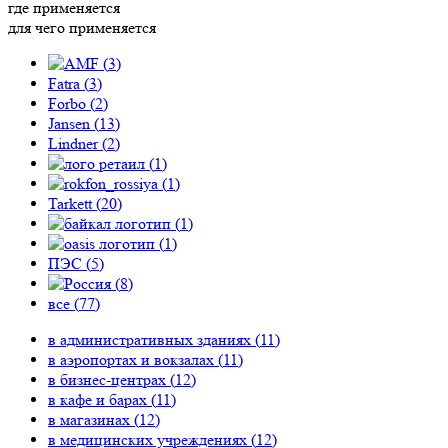
где применяется
для чего применяется
(
3
)
Fatra (
3
)
Forbo (
2
)
Jansen (
13
)
Lindner (
2
)
(
1
)
(
1
)
Tarkett (
20
)
(
1
)
(
1
)
ПЭС (
5
)
(
8
)
все (
77
)
в административных зданиях (
11
)
в аэропортах и вокзалах (
11
)
в бизнес-центрах (
12
)
в кафе и барах (
11
)
в магазинах (
12
)
в медицинских учреждениях (
12
)