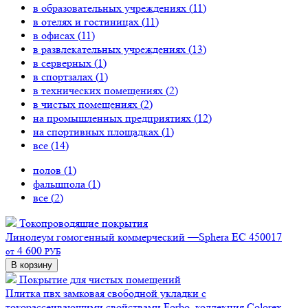
в образовательных учреждениях (
11
)
в отелях и гостиницах (
11
)
в офисах (
11
)
в развлекательных учреждениях (
13
)
в серверных (
1
)
в спортзалах (
1
)
в технических помещениях (
2
)
в чистых помещениях (
2
)
на промышленных предприятиях (
12
)
на спортивных площадках (
1
)
все (
14
)
полов (
1
)
фальшпола (
1
)
все (
2
)
Токопроводящие покрытия
Линолеум гомогенный коммерческий —Sphera EC 450017
4 600
от
РУБ
В корзину
Покрытие для чистых помещений
Плитка пвх замковая свободной укладки с
токорассеивающими свойствами Forbo, коллекция Colorex