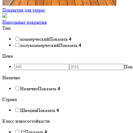
Покрытия для террас
Напольные покрытия
Тип
коммерческий
Показать
4
полукоммерческий
Показать
4
Цена
Пок
Наличие
Наличие
Показать
4
Страна
Швеция
Показать
4
Класс износостойкости
32
Показать
4