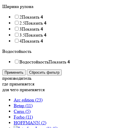
Ширина рулона
2
Показать
4
2.5
Показать
4
3
Показать
4
3.5
Показать
4
4
Показать
4
Водостойкость
Водостойкость
Показать
4
Применить
Сбросить фильтр
производитель
где применяется
для чего применяется
Arc edition (
23
)
Betap (
11
)
Carus (
5
)
Forbo (
11
)
HOFFMANN (
2
)