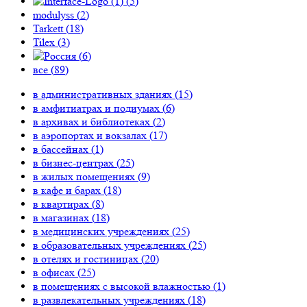
(
5
)
modulyss (
2
)
Tarkett (
18
)
Tilex (
3
)
(
6
)
все (
89
)
в административных зданиях (
15
)
в амфитиатрах и подиумах (
6
)
в архивах и библиотеках (
2
)
в аэропортах и вокзалах (
17
)
в бассейнах (
1
)
в бизнес-центрах (
25
)
в жилых помещениях (
9
)
в кафе и барах (
18
)
в квартирах (
8
)
в магазинах (
18
)
в медицинских учреждениях (
25
)
в образовательных учреждениях (
25
)
в отелях и гостиницах (
20
)
в офисах (
25
)
в помещениях с высокой влажностью (
1
)
в развлекательных учреждениях (
18
)