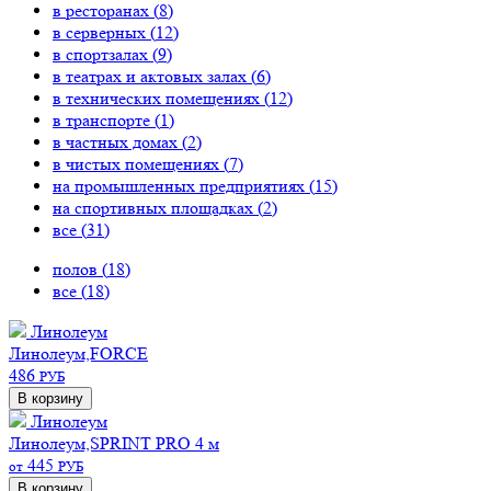
в ресторанах (
8
)
в серверных (
12
)
в спортзалах (
9
)
в театрах и актовых залах (
6
)
в технических помещениях (
12
)
в транспорте (
1
)
в частных домах (
2
)
в чистых помещениях (
7
)
на промышленных предприятиях (
15
)
на спортивных площадках (
2
)
все (
31
)
полов (
18
)
все (
18
)
Линолеум
Линолеум,FORCE
486
РУБ
В корзину
Линолеум
Линолеум,SPRINT PRO 4 м
445
от
РУБ
В корзину